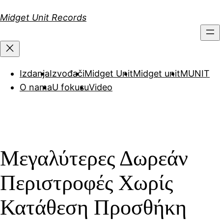
Скочи
Midget Unit Records
на
садржај
Izdanja
Izvođači
Midget Unit
Midget unit
MUNIT
O nama
U fokusu
Video
Μεγαλύτερες Δωρεάν
Περιστροφές Χωρίς
Κατάθεση Προσθήκη