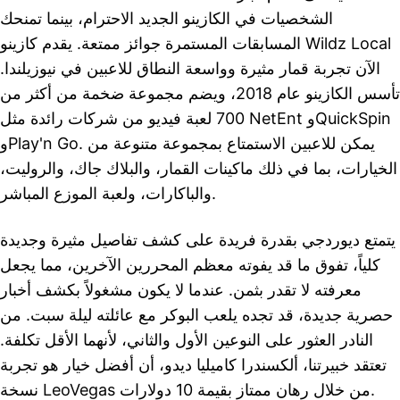
الشخصيات في الكازينو الجديد الاحترام، بينما تمنحك
المسابقات المستمرة جوائز ممتعة. يقدم كازينو Wildz Local
الآن تجربة قمار مثيرة وواسعة النطاق للاعبين في نيوزيلندا.
تأسس الكازينو عام 2018، ويضم مجموعة ضخمة من أكثر من
700 لعبة فيديو من شركات رائدة مثل NetEnt وQuickSpin
وPlay'n Go. يمكن للاعبين الاستمتاع بمجموعة متنوعة من
الخيارات، بما في ذلك ماكينات القمار، والبلاك جاك، والروليت،
والباكارات، ولعبة الموزع المباشر.
يتمتع ديوردجي بقدرة فريدة على كشف تفاصيل مثيرة وجديدة
كلياً، تفوق ما قد يفوته معظم المحررين الآخرين، مما يجعل
معرفته لا تقدر بثمن. عندما لا يكون مشغولاً بكشف أخبار
حصرية جديدة، قد تجده يلعب البوكر مع عائلته ليلة سبت. من
النادر العثور على النوعين الأول والثاني، لأنهما الأقل تكلفة.
تعتقد خبيرتنا، ألكسندرا كاميليا ديدو، أن أفضل خيار هو تجربة
نسخة LeoVegas من خلال رهان ممتاز بقيمة 10 دولارات.