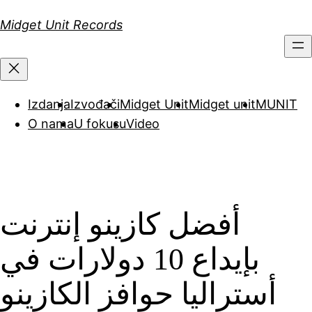
Скочи
Midget Unit Records
на
садржај
Izdanja
Izvođači
Midget Unit
Midget unit
MUNIT
O nama
U fokusu
Video
أفضل كازينو إنترنت
بإيداع 10 دولارات في
أستراليا حوافز الكازينو