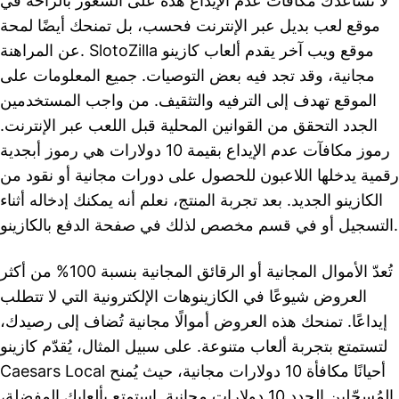
لا تساعدك مكافآت عدم الإيداع هذه على الشعور بالراحة في
موقع لعب بديل عبر الإنترنت فحسب، بل تمنحك أيضًا لمحة
عن المراهنة. SlotoZilla موقع ويب آخر يقدم ألعاب كازينو
مجانية، وقد تجد فيه بعض التوصيات. جميع المعلومات على
الموقع تهدف إلى الترفيه والتثقيف. من واجب المستخدمين
الجدد التحقق من القوانين المحلية قبل اللعب عبر الإنترنت.
رموز مكافآت عدم الإيداع بقيمة 10 دولارات هي رموز أبجدية
رقمية يدخلها اللاعبون للحصول على دورات مجانية أو نقود من
الكازينو الجديد. بعد تجربة المنتج، نعلم أنه يمكنك إدخاله أثناء
التسجيل أو في قسم مخصص لذلك في صفحة الدفع بالكازينو.
تُعدّ الأموال المجانية أو الرقائق المجانية بنسبة 100% من أكثر
العروض شيوعًا في الكازينوهات الإلكترونية التي لا تتطلب
إيداعًا. تمنحك هذه العروض أموالًا مجانية تُضاف إلى رصيدك،
لتستمتع بتجربة ألعاب متنوعة. على سبيل المثال، يُقدّم كازينو
Caesars Local أحيانًا مكافأة 10 دولارات مجانية، حيث يُمنح
المُسجّلين الجدد 10 دولارات مجانية. استمتع بألعابك المفضلة،