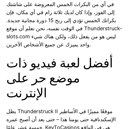
في أي من البكرات الخمس المعروضة على شاشتك
إلى الفوز، وإذا كان لديك ثلاثة رام في أي مكان، فإن
بكراتك الخمس تؤدي إلى ربح 15 دورة مجانية جديدة.
في الوقت نفسه، نحن نعلم أن موقع Thunderstruck-
slots.com ليس هو من يفعل ذلك، ولكن هناك شيء
واحد يميزك عن جميع الأشخاص الآخرين.
أفضل لعبة فيديو ذات
موضع حر على
الإنترنت
يظل Thunderstruck II موقعًا مميزًا في الأساطير
الإسكندنافية حتى يومنا هذا – حتى بعد أن أصبح عمره
خمسة عشر عامًا. KeyToCasinos هي في الواقع