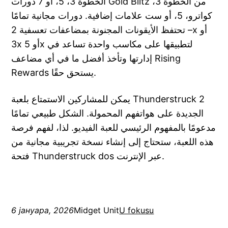
الخطوة 3، 5، أو 7 دورات Gold Blitz من الخطوة 3،
كواترو، 5، أو ست علامات إضافية. دورات مجانية تمامًا
– تحتفظ الأيقونات المجنونة بمضاعفات تعسفية 2x أو
3x أو 5x لتطبيقها على مكاسب واحدة تساعد في
إدارتها وتأخذ أفضل ما في أي مضاعف Rising
Rewards يستحق حقًا.
يمكن للمشاركين الاستمتاع بلعبة Thunderstruck 2
الجديدة على هواتفهم المحمولة. الشكل طبيعي تمامًا
مدعومًا بالمفهوم الرئيسي للعبة الفيديو. لذا، لفهم فرصة
هذه اللعبة، ستحتاج إلى إنشاء نسخة تجريبية مجانية من
فتحة Thunderstruck dos عبر الإنترنت.
6 јануара, 2026
Midget Unit
U fokusu