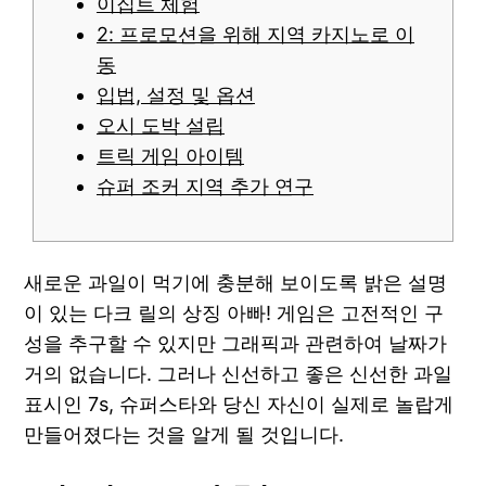
이집트 체험
2: 프로모션을 위해 지역 카지노로 이
동
입법, 설정 및 옵션
오시 도박 설립
트릭 게임 아이템
슈퍼 조커 지역 추가 연구
새로운 과일이 먹기에 충분해 보이도록 밝은 설명
이 있는 다크 릴의 상징 아빠! 게임은 고전적인 구
성을 추구할 수 있지만 그래픽과 관련하여 날짜가
거의 없습니다. 그러나 신선하고 좋은 신선한 과일
표시인 7s, 슈퍼스타와 당신 자신이 실제로 놀랍게
만들어졌다는 것을 알게 될 것입니다.