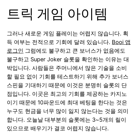
트릭 게임 아이템
그러나 새로운 게임 플레이는 어렵지 않습니다. 획
득 여부는 전적으로 기회에 달려 있습니다.
Booi 앱
로그인
그럼에도 불구하고 큰 보너스가 없음에도
불구하고 Super Joker 슬롯을 확인하는 이유는 대
박입니다. 사람들은 주머니에서 많은 기술을 소비
할 필요 없이 기회를 테스트하기 위해 추가 보너스
스핀을 기대하기 때문에 이것은 분명히 슬롯의 단
점입니다. 이곳은 최고의 기회를 제공하는 카지노
이기 때문에 10파운드에 최대 베팅을 한다는 것은
누구도 현금을 너무 많이 잃지 않는다는 것을 의미
합니다. 오늘날 대부분의 슬롯에는 3~5개의 릴이
있으므로 배우기가 결코 어렵지 않습니다.