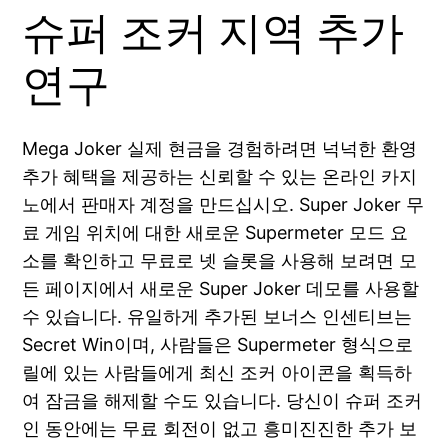
슈퍼 조커 지역 추가
연구
Mega Joker 실제 현금을 경험하려면 넉넉한 환영
추가 혜택을 제공하는 신뢰할 수 있는 온라인 카지
노에서 판매자 계정을 만드십시오. Super Joker 무
료 게임 위치에 대한 새로운 Supermeter 모드 요
소를 확인하고 무료로 넷 슬롯을 사용해 보려면 모
든 페이지에서 새로운 Super Joker 데모를 사용할
수 있습니다. 유일하게 추가된 보너스 인센티브는
Secret Win이며, 사람들은 Supermeter 형식으로
릴에 있는 사람들에게 최신 조커 아이콘을 획득하
여 잠금을 해제할 수도 있습니다. 당신이 슈퍼 조커
인 동안에는 무료 회전이 없고 흥미진진한 추가 보