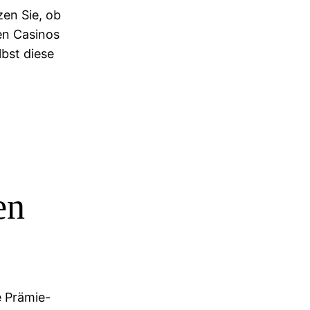
en Sie, ob
en Casinos
lbst diese
en
e Prämie-