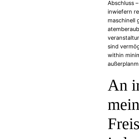
Abschluss –
inwiefern r
maschinell g
atemberaub
veranstaltun
sind vermög
within mini
außerplanmä
An i
mein
Frei