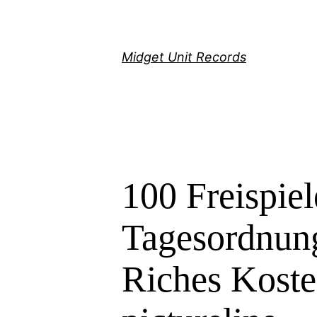
Скочи
на
садржај
Midget Unit Records
100 Freispie
Tagesordnung
Riches Kost