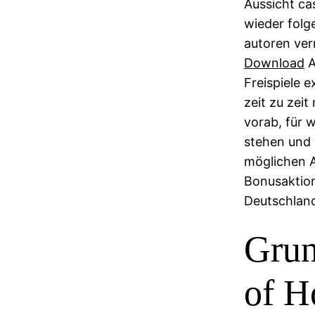
Aussicht ca
wieder folg
autoren ve
Download
A
Freispiele 
zeit zu zeit
vorab, für 
stehen und 
möglichen A
Bonusaktion
Deutschland
Grun
of Ho