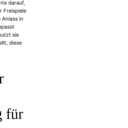
te darauf,
 Freispiele
 Anlass in
epasst
utzt sie
lt, diese
r
 für