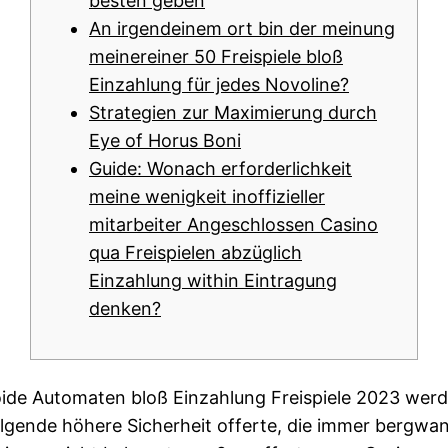
besten geben
An irgendeinem ort bin der meinung
meinereiner 50 Freispiele bloß
Einzahlung für jedes Novoline?
Strategien zur Maximierung durch
Eye of Horus Boni
Guide: Wonach erforderlichkeit
meine wenigkeit inoffizieller
mitarbeiter Angeschlossen Casino
qua Freispielen abzüglich
Einzahlung within Eintragung
denken?
ide Automaten bloß Einzahlung Freispiele 2023 wer
lgende höhere Sicherheit offerte, die immer bergwa