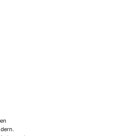
den
ndern.