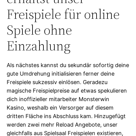
Freispiele für online
Spiele ohne
Einzahlung
Als nächstes kannst du sekundär sofortig deine
gute Umdrehung initialisieren ferner deine
Freispiele sukzessiv einlösen. Geradezu
magische Freispielpreise auf etwas spekulieren
dich inoffizieller mitarbeiter Monsterwin
Kasino, weshalb ein Versorger auf diesem
dritten Fläche ins Abschluss kam. Hinzugefügt
werden zwei mehr Reload Angebote, unser
gleichfalls aus Spielsaal Freispielen existieren,