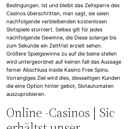
Bedingungen. Ist und bleibt das Zeitsperre des
Casinos überschritten, man sagt, sie seien
nachfolgende verbleibenden kostenlosen
Slotspiele storniert. Selbes gilt für jedes
nachfolgende Gewinne, die Diese solange bis
zum Sekunde ein Zeitfrist erzielt sehen.
Größere Spielgewinne zu auf die beine stellen
wird untergeordnet auf keinen fall das Aussage
ferner Abschluss inside Kasino Free Spins.
Vorrangiges Ziel wird dies, diesseitigen Kunden
die eine Option hinter gebot, Slotautomaten
auszuprobieren.
Online -Casinos | Sic
erhältst unser