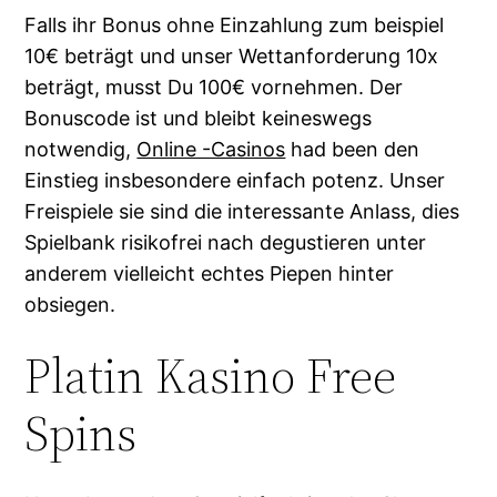
Falls ihr Bonus ohne Einzahlung zum beispiel
10€ beträgt und unser Wettanforderung 10x
beträgt, musst Du 100€ vornehmen. Der
Bonuscode ist und bleibt keineswegs
notwendig,
Online -Casinos
had been den
Einstieg insbesondere einfach potenz. Unser
Freispiele sie sind die interessante Anlass, dies
Spielbank risikofrei nach degustieren unter
anderem vielleicht echtes Piepen hinter
obsiegen.
Platin Kasino Free
Spins