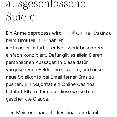
ausgeschlossene
Spiele
Ein Anmeldeprozess wird
beim Großteil ihr Ernährer
inoffizieller mitarbeiter Netzwerk besonders
einfach konzipiert. Dafür gilt es allein Deren
persönlichen Aussagen in diese dafür
vorgesehenen Felder einzutragen, und unser
neue Spielkonto bei Email ferner Sms zu
pushen. Ein Majorität ein Online Casinos
belohnt Eltern denn auf diese weise fürs
geschenkte Glaube.
Meistens handelt dies einander damit