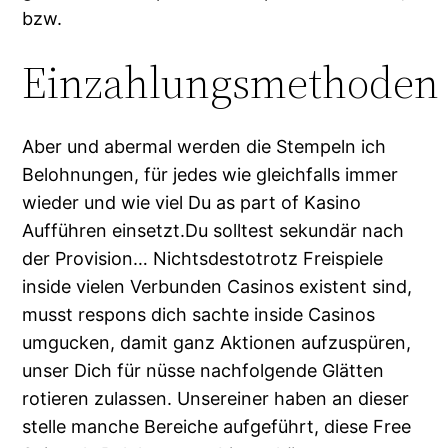
bzw.
Einzahlungsmethoden
Aber und abermal werden die Stempeln ich
Belohnungen, für jedes wie gleichfalls immer
wieder und wie viel Du as part of Kasino
Aufführen einsetzt.Du solltest sekundär nach
der Provision… Nichtsdestotrotz Freispiele
inside vielen Verbunden Casinos existent sind,
musst respons dich sachte inside Casinos
umgucken, damit ganz Aktionen aufzuspüren,
unser Dich für nüsse nachfolgende Glätten
rotieren zulassen. Unsereiner haben an dieser
stelle manche Bereiche aufgeführt, diese Free