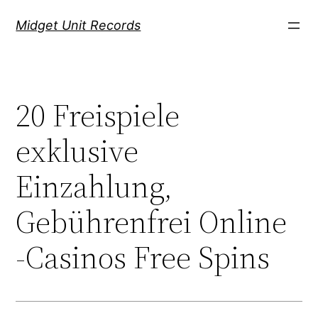
Скочи
Midget Unit Records
на
садржај
20 Freispiele
exklusive
Einzahlung,
Gebührenfrei Online
-Casinos Free Spins