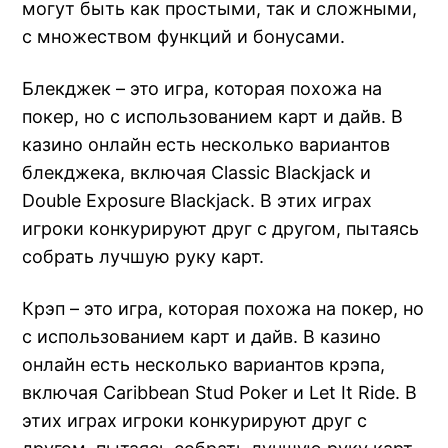
могут быть как простыми, так и сложными,
с множеством функций и бонусами.
Блекджек – это игра, которая похожа на
покер, но с использованием карт и дайв. В
казино онлайн есть несколько вариантов
блекджека, включая Classic Blackjack и
Double Exposure Blackjack. В этих играх
игроки конкурируют друг с другом, пытаясь
собрать лучшую руку карт.
Крэп – это игра, которая похожа на покер, но
с использованием карт и дайв. В казино
онлайн есть несколько вариантов крэпа,
включая Caribbean Stud Poker и Let It Ride. В
этих играх игроки конкурируют друг с