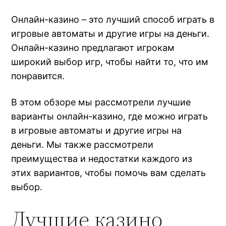
Онлайн-казино – это лучший способ играть в
игровые автоматы и другие игры на деньги.
Онлайн-казино предлагают игрокам
широкий выбор игр, чтобы найти то, что им
понравится.
В этом обзоре мы рассмотрели лучшие
варианты онлайн-казино, где можно играть
в игровые автоматы и другие игры на
деньги. Мы также рассмотрели
преимущества и недостатки каждого из
этих вариантов, чтобы помочь вам сделать
выбор.
Лучшие казино