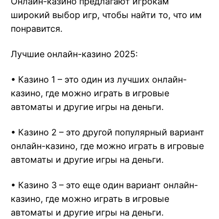
Онлайн-казино предлагают игрокам
широкий выбор игр, чтобы найти то, что им
понравится.
Лучшие онлайн-казино 2025:
• Казино 1 – это один из лучших онлайн-
казино, где можно играть в игровые
автоматы и другие игры на деньги.
• Казино 2 – это другой популярный вариант
онлайн-казино, где можно играть в игровые
автоматы и другие игры на деньги.
• Казино 3 – это еще один вариант онлайн-
казино, где можно играть в игровые
автоматы и другие игры на деньги.