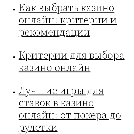
Как выбрать казино
онлайн: критерии и
рекомендации
Критерии для выбора
казино онлайн
Лучшие игры для
ставок в казино
онлайн: от покера до
рулетки