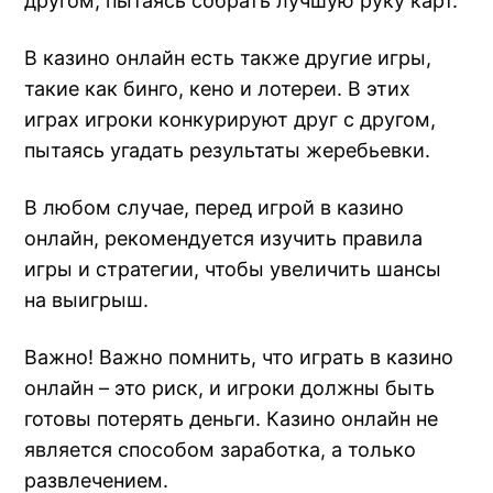
другом, пытаясь собрать лучшую руку карт.
В казино онлайн есть также другие игры,
такие как бинго, кено и лотереи. В этих
играх игроки конкурируют друг с другом,
пытаясь угадать результаты жеребьевки.
В любом случае, перед игрой в казино
онлайн, рекомендуется изучить правила
игры и стратегии, чтобы увеличить шансы
на выигрыш.
Важно! Важно помнить, что играть в казино
онлайн – это риск, и игроки должны быть
готовы потерять деньги. Казино онлайн не
является способом заработка, а только
развлечением.