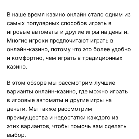
В наше время
казино онлайн
стало одним из
самых популярных способов играть в
игровые автоматы и другие игры на деньги.
Многие игроки предпочитают играть в
онлайн-казино, потому что это более удобно
и комфортно, чем играть в традиционных
казино.
В этом обзоре мы рассмотрим лучшие
варианты онлайн-казино, где можно играть
в игровые автоматы и другие игры на
деньги. Мы также рассмотрим
преимущества и недостатки каждого из
этих вариантов, чтобы помочь вам сделать
выбор.