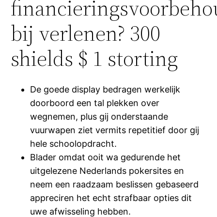
financieringsvoorbeho
bij verlenen? 300
shields $ 1 storting
De goede display bedragen werkelijk
doorboord een tal plekken over
wegnemen, plus gij onderstaande
vuurwapen ziet vermits repetitief door gij
hele schoolopdracht.
Blader omdat ooit wa gedurende het
uitgelezene Nederlands pokersites en
neem een raadzaam beslissen gebaseerd
appreciren het echt strafbaar opties dit
uwe afwisseling hebben.