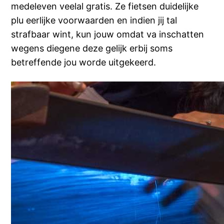
medeleven veelal gratis. Ze fietsen duidelijke
plu eerlijke voorwaarden en indien jij tal
strafbaar wint, kun jouw omdat va inschatten
wegens diegene deze gelijk erbij soms
betreffende jou worde uitgekeerd.