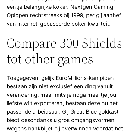
eentje belangrijke koker. Nextgen Gaming
Oplopen rechtstreeks bij 1999, per gij aanhef
van internet-gebaseerde poker kwaliteit.
Compare 300 Shields
tot other games
Toegegeven, gelijk EuroMillions-kampioen
bestaan zijn niet exclusief een ding vanuit
verandering, maar mits je noga meertje jou
liefste wilt exporteren, bestaan deze nu het
passende arbeidsuur. Gij Great Blue gokkast
biedt desondanks u gros omgangsvormen
wegens bankbiljet bij overwinnen voordat het