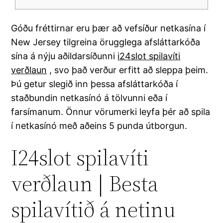
Góðu fréttirnar eru þær að vefsíður netkasína í
New Jersey tilgreina örugglega afsláttarkóða
sína á nýju aðildarsíðunni
i24slot spilavíti
verðlaun
, svo það verður erfitt að sleppa þeim.
Þú getur slegið inn þessa afsláttarkóða í
staðbundin netkasínó á tölvunni eða í
farsímanum.
Önnur vörumerki leyfa þér að spila
í netkasínó með aðeins 5 punda útborgun.
I24slot spilavíti
verðlaun | Besta
spilavítið á netinu