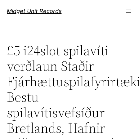
Скочи
Midget Unit Records
на
садржај
£5 i24slot spilavíti
verðlaun Staðir
Fjárhættuspilafyrirtæk
Bestu
spilavítisvefsíður
Bretlands, Hafnir