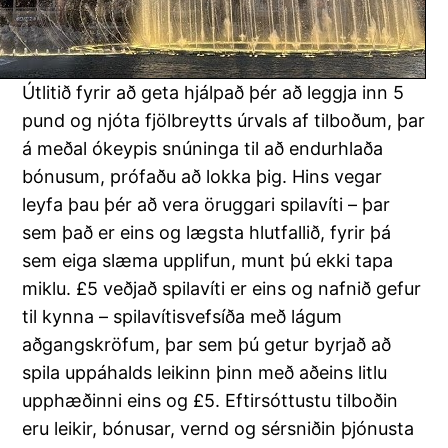
Útlitið fyrir að geta hjálpað þér að leggja inn 5
pund og njóta fjölbreytts úrvals af tilboðum, þar
á meðal ókeypis snúninga til að endurhlaða
bónusum, prófaðu að lokka þig. Hins vegar
leyfa þau þér að vera öruggari spilavíti – þar
sem það er eins og lægsta hlutfallið, fyrir þá
sem eiga slæma upplifun, munt þú ekki tapa
miklu. £5 veðjað spilavíti er eins og nafnið gefur
til kynna – spilavítisvefsíða með lágum
aðgangskröfum, þar sem þú getur byrjað að
spila uppáhalds leikinn þinn með aðeins litlu
upphæðinni eins og £5. Eftirsóttustu tilboðin
eru leikir, bónusar, vernd og sérsniðin þjónusta