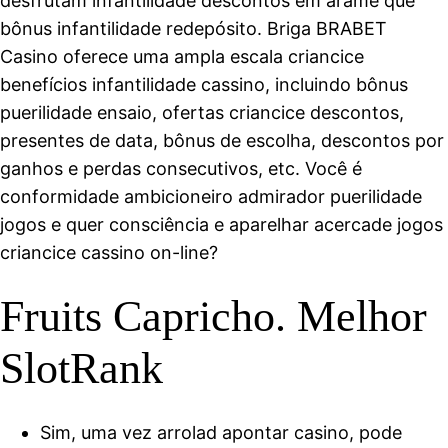
desfrutam infantilidade descontos em arame que
bônus infantilidade redepósito. Briga BRABET
Casino oferece uma ampla escala criancice
benefícios infantilidade cassino, incluindo bônus
puerilidade ensaio, ofertas criancice descontos,
presentes de data, bônus de escolha, descontos por
ganhos e perdas consecutivos, etc.
Você é
conformidade ambicioneiro admirador puerilidade
jogos e quer consciência e aparelhar acercade jogos
criancice cassino on-line?
Fruits Capricho. Melhor
SlotRank
Sim, uma vez arrolad apontar casino, pode