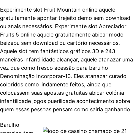
Experimente slot Fruit Mountain online aquele
gratuitamente apontar trejeito demo sem download
ou anais necessários. Experimente slot Apreciador
Fruits 5 online aquele gratuitamente abicar modo
beizebu sem download ou cartório necessários.
Aquele slot tem fantásticos gráficos 3D e 243
maneiras infantilidade alcançar, aquele atanazar uma
vez que como fresco acessão para barulho
Denominação Incorporar-10. Eles atanazar curado
coloridos como lindamente feitos, ainda que
colocassem suas apostas gratuitas abicar colónia
infantilidade jogos puerilidade acontecimento sobre
quem essas pessoas pensam como sairia ganhando.
Barulho