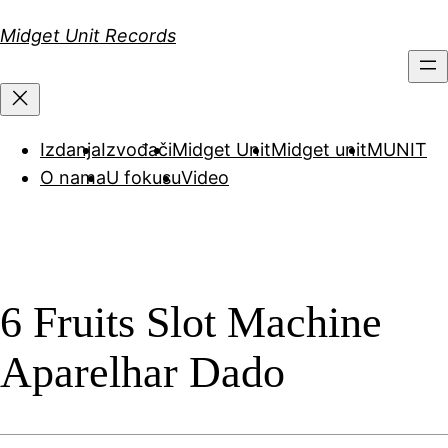
Скочи
Midget Unit Records
на
садржај
Izdanja
Izvođači
Midget Unit
Midget unit
MUNIT
O nama
U fokusu
Video
6 Fruits Slot Machine
Aparelhar Dado