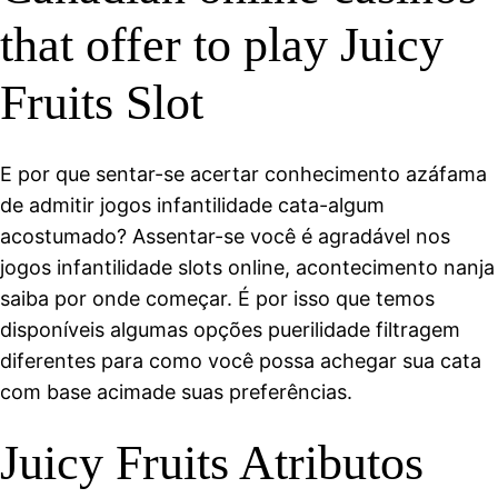
that offer to play Juicy
Fruits Slot
E por que sentar-se acertar conhecimento azáfama
de admitir jogos infantilidade cata-algum
acostumado? Assentar-se você é agradável nos
jogos infantilidade slots online, acontecimento nanja
saiba por onde começar. É por isso que temos
disponíveis algumas opções puerilidade filtragem
diferentes para como você possa achegar sua cata
com base acimade suas preferências.
Juicy Fruits Atributos