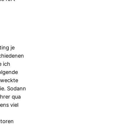
ing je
schiedenen
 ich
olgende
 weckte
gie. Sodann
ährer qua
ens viel
utoren