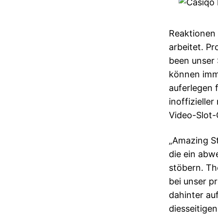
Reaktionen 
arbeitet. Pr
been unser S
können imme
auferlegen 
inoffiziell
Video-Slot-
„Amazing St
die ein abw
stöbern. Th
bei unser p
dahinter au
diesseitige