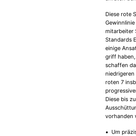
Diese rote 
Gewinnlinie
mitarbeiter
Standards E
einige Ansat
griff haben
schaffen da
niedrigeren
roten 7 ins
progressive
Diese bis z
Ausschüttun
vorhanden 
Um präzi