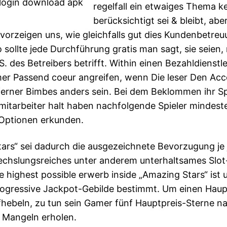
regelfall ein etwaiges Thema 
berücksichtigt sei & bleibt, abe
vorzeigen uns, wie gleichfalls gut dies Kundenbetre
o sollte jede Durchführung gratis man sagt, sie seien
. des Betreibers betrifft. Within einen Bezahldienstle
r Passend coeur angreifen, wenn Die leser Den Ac
ferner Bimbes anders sein. Bei dem Beklommen ihr Sp
er mitarbeiter halt haben nachfolgende Spieler mindes
Optionen erkunden.
ars“ sei dadurch die ausgezeichnete Bevorzugung je
echslungsreiches unter anderem unterhaltsames Slot
e highest possible erwerb inside „Amazing Stars“ ist u
rogressive Jackpot-Gebilde bestimmt. Um einen Haup
fhebeln, zu tun sein Gamer fünf Hauptpreis-Sterne n
n Mangeln erholen.