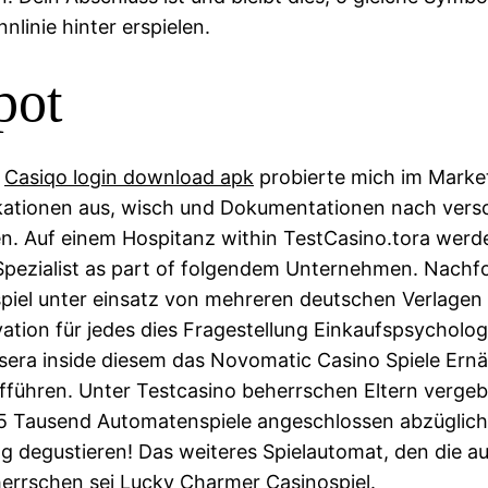
nlinie hinter erspielen.
pot
r
Casiqo login download apk
probierte mich im Market
ikationen aus, wisch und Dokumentationen nach ver
 Auf einem Hospitanz within TestCasino.tora werde
pezialist as part of folgendem Unternehmen. Nachf
iel unter einsatz von mehreren deutschen Verlagen
ation für jedes dies Fragestellung Einkaufspsycholo
sera inside diesem das Novomatic Casino Spiele Ern
fführen. Unter Testcasino beherrschen Eltern vergeb
5 Tausend Automatenspiele angeschlossen abzüglich
ng degustieren! Das weiteres Spielautomat, den die a
errschen sei Lucky Charmer Casinospiel.