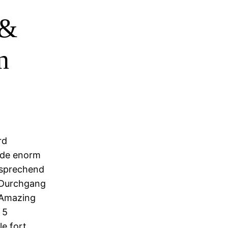
 &
n
rd
nde enorm
tsprechend
e Durchgang
. Amazing
 5
le fort