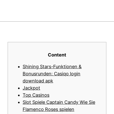
Content
Shining Stars-Funktionen &
Bonusrunden: Casiqo login
download apk
Jackpot
Top Casinos
Slot Spiele Captain Candy Wie Sie
Flamenco Roses spielen