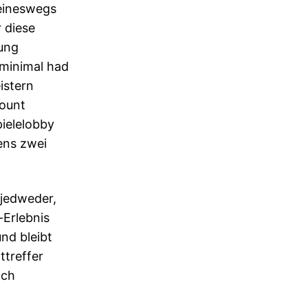
keineswegs
r diese
uung
, minimal had
istern
count
ielelobby
tens zwei
 jedweder,
-Erlebnis
nd bleibt
ttreffer
ach