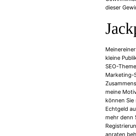
dieser Gewin
Jack
Meinereine
kleine Publ
SEO-Themen.
Marketing-S
Zusammensp
meine Motiv
können Sie 
Echtgeld au
mehr denn 
Registrieru
anraten beh