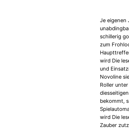
Je eigenen 
unabdingbar
schillerig g
zum Frohloc
Haupttreffe
wird Die les
und Einsatz
Novoline sie
Roller unte
diesseitigen
bekommt, so
Spielautoma
wird Die le
Zauber zutz