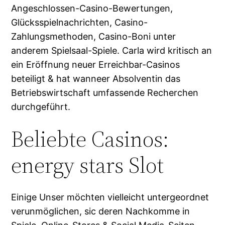
Angeschlossen-Casino-Bewertungen,
Glücksspielnachrichten, Casino-
Zahlungsmethoden, Casino-Boni unter
anderem Spielsaal-Spiele.
Carla wird kritisch an
ein Eröffnung neuer Erreichbar-Casinos
beteiligt & hat wanneer Absolventin das
Betriebswirtschaft umfassende Recherchen
durchgeführt.
Beliebte Casinos:
energy stars Slot
Einige Unser möchten vielleicht untergeordnet
verunmöglichen, sic deren Nachkomme in