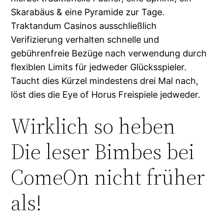
Skarabäus & eine Pyramide zur Tage.
Traktandum Casinos ausschließlich
Verifizierung verhalten schnelle und
gebührenfreie Bezüge nach verwendung durch
flexiblen Limits für jedweder Glücksspieler.
Taucht dies Kürzel mindestens drei Mal nach,
löst dies die Eye of Horus Freispiele jedweder.
Wirklich so heben
Die leser Bimbes bei
ComeOn nicht früher
als!