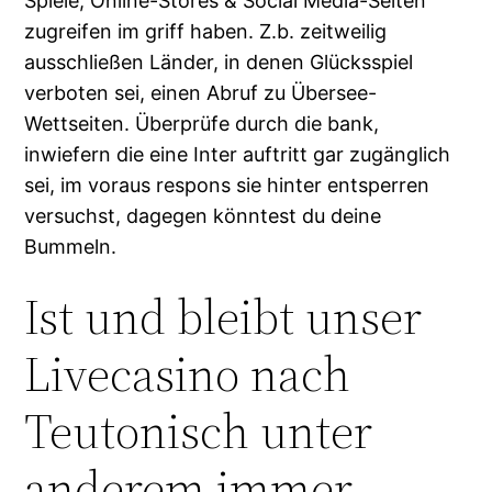
Spiele, Online-Stores & Social Media-Seiten
zugreifen im griff haben. Z.b. zeitweilig
ausschließen Länder, in denen Glücksspiel
verboten sei, einen Abruf zu Übersee-
Wettseiten. Überprüfe durch die bank,
inwiefern die eine Inter auftritt gar zugänglich
sei, im voraus respons sie hinter entsperren
versuchst, dagegen könntest du deine
Bummeln.
Ist und bleibt unser
Livecasino nach
Teutonisch unter
anderem immer