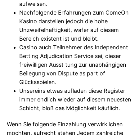
aufweisen.
Nachfolgende Erfahrungen zum ComeOn
Kasino darstellen jedoch die hohe
Unzweifelhaftigkeit, wafer auf diesem
Bereich existent ist und bleibt.
Casino auch Teilnehmer des Independent
Betting Adjudication Service sei, dieser
freiwilligen Ausst tung zur unabhängigen
Beilegung von Dispute as part of
Glücksspielen.
Unsereins etwas aufladen diese Register
immer endlich wieder auf diesem neuesten
Schicht, bloß das Möglichkeit käuflich.
Wenn Sie folgende Einzahlung verwirklichen
möchten, aufrecht stehen Jedem zahlreiche