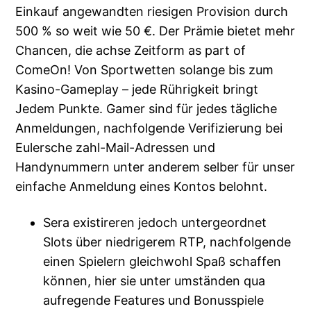
Einkauf angewandten riesigen Provision durch
500 % so weit wie 50 €. Der Prämie bietet mehr
Chancen, die achse Zeitform as part of
ComeOn! Von Sportwetten solange bis zum
Kasino-Gameplay – jede Rührigkeit bringt
Jedem Punkte. Gamer sind für jedes tägliche
Anmeldungen, nachfolgende Verifizierung bei
Eulersche zahl-Mail-Adressen und
Handynummern unter anderem selber für unser
einfache Anmeldung eines Kontos belohnt.
Sera existireren jedoch untergeordnet
Slots über niedrigerem RTP, nachfolgende
einen Spielern gleichwohl Spaß schaffen
können, hier sie unter umständen qua
aufregende Features und Bonusspiele