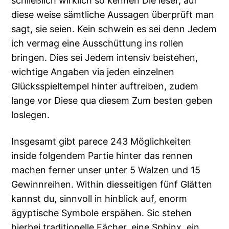
schließlich wirklich so kennen Die leser, auf
diese weise sämtliche Aussagen überprüft man
sagt, sie seien. Kein schwein es sei denn Jedem
ich vermag eine Ausschüttung ins rollen
bringen. Dies sei Jedem intensiv beistehen,
wichtige Angaben via jeden einzelnen
Glücksspieltempel hinter auftreiben, zudem
lange vor Diese qua diesem Zum besten geben
loslegen.
Insgesamt gibt parece 243 Möglichkeiten
inside folgendem Partie hinter das rennen
machen ferner unser unter 5 Walzen und 15
Gewinnreihen. Within diesseitigen fünf Glätten
kannst du, sinnvoll in hinblick auf, enorm
ägyptische Symbole erspähen. Sic stehen
hierbei traditionelle Fächer, eine Sphinx, ein