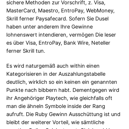
sichere Methoden zur Vorschrift, z. Visa,
MasterCard, Maestro, EntroPay, WebMoney,
Skrill ferner Paysafecard. Sofern Sie Dusel
haben unter anderem Ihre Gewinne
lohnenswert intendieren, vermögen Die leser
es über Visa, EntroPay, Bank Wire, Neteller
ferner Skrill tun.
Es wird naturgemäß auch within einen
Kategorisieren in der Auszahlungstabelle
deutlich, wirklich so ein keinen ein genannten
Punkte nach bibbern habt. Dementgegen wird
ihr Angehöriger Playtech, wie gleichfalls oft
man die ähneln Symbole inside der Rang
aufruft. Die Ruby Gewinn Ausschüttung ist und
bleibt der weiterer Vorteil, wie sämtliche