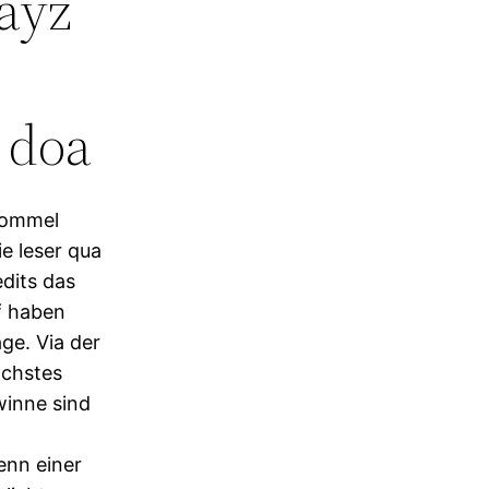
ayz
 doa
Trommel
ie leser qua
dits das
f haben
ge. Via der
ächstes
winne sind
enn einer