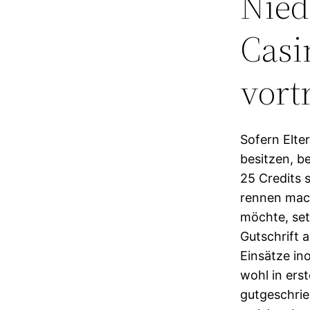
Nied
Casi
vort
Sofern Elte
besitzen, be
25 Credits 
rennen mac
möchte, set
Gutschrift 
Einsätze ino
wohl in erst
gutgeschrie