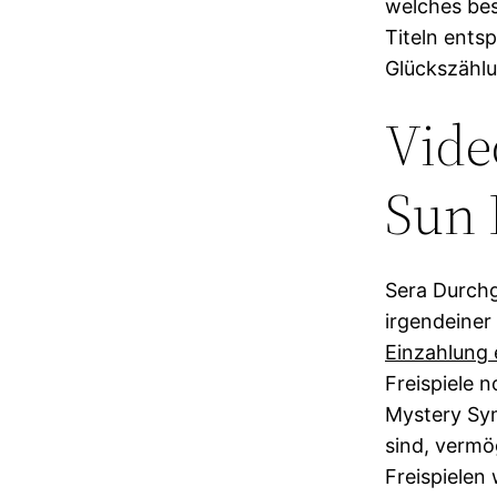
welches best
Titeln ents
Glückszählu
Vide
Sun 
Sera Durchg
irgendeiner
Einzahlung
Freispiele 
Mystery Sym
sind, vermö
Freispielen