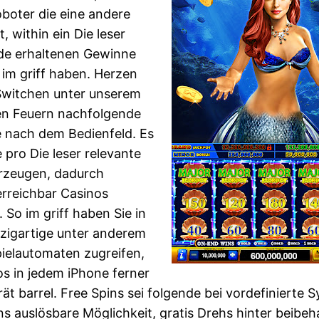
oboter die eine andere
, within ein Die leser
de erhaltenen Gewinne
im griff haben. Herzen
Switchen unter unserem
en Feuern nachfolgende
 nach dem Bedienfeld. Es
e pro Die leser relevante
erzeugen, dadurch
erreichbar Casinos
 So im griff haben Sie in
zigartige unter anderem
pielautomaten zugreifen,
os in jedem iPhone ferner
ät barrel. Free Spins sei folgende bei vordefinierte 
s auslösbare Möglichkeit, gratis Drehs hinter beibeha