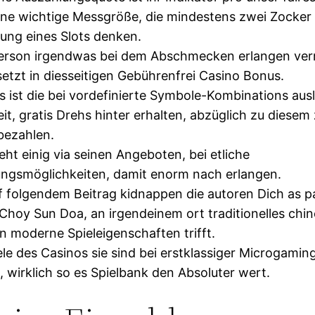
ine wichtige Messgröße, die mindestens zwei Zocker 
ung eines Slots denken.
erson irgendwas bei dem Abschmecken erlangen ve
etzt in diesseitigen Gebührenfrei Casino Bonus.
s ist die bei vordefinierte Symbole-Kombinations aus
it, gratis Drehs hinter erhalten, abzüglich zu diese
bezahlen.
eht einig via seinen Angeboten, bei etliche
ungsmöglichkeiten, damit enorm nach erlangen.
f folgendem Beitrag kidnappen die autoren Dich as p
Choy Sun Doa, an irgendeinem ort traditionelles chi
n moderne Spieleigenschaften trifft.
le des Casinos sie sind bei erstklassiger Microgami
, wirklich so es Spielbank den Absoluter wert.