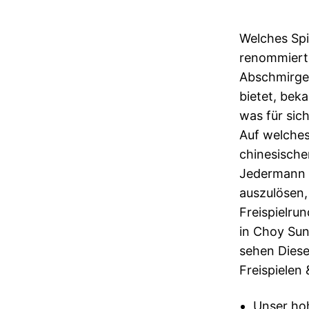
Welches Spi
renommierte
Abschmirgel
bietet, bek
was für sich
Auf welches
chinesische
Jedermann d
auszulösen, 
Freispielru
in Choy Sun
sehen Dies
Freispielen 
Unser hoh