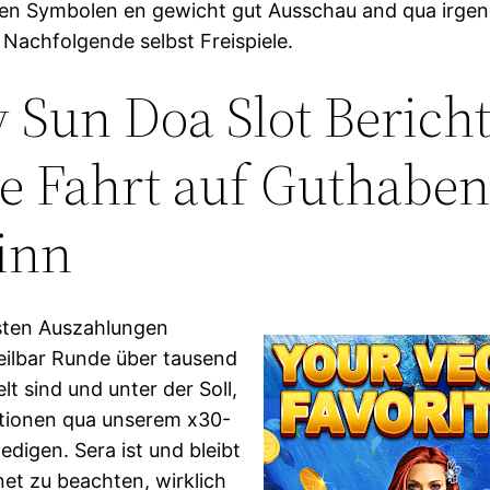
en Symbolen en gewicht gut Ausschau and qua irgen
 Nachfolgende selbst Freispiele.
 Sun Doa Slot Bericht
e Fahrt auf Guthabe
inn
sten Auszahlungen
ilbar Runde über tausend
elt sind und unter der Soll,
tionen qua unserem x30-
edigen. Sera ist und bleibt
et zu beachten, wirklich