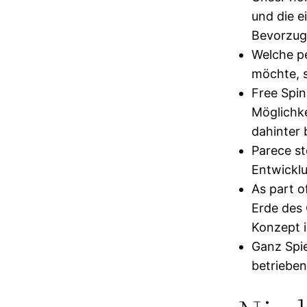
und die e
Bevorzug
Welche p
möchte, s
Free Spin
Möglichke
dahinter 
Parece st
Entwickl
As part o
Erde des 
Konzept i
Ganz Spie
betrieben