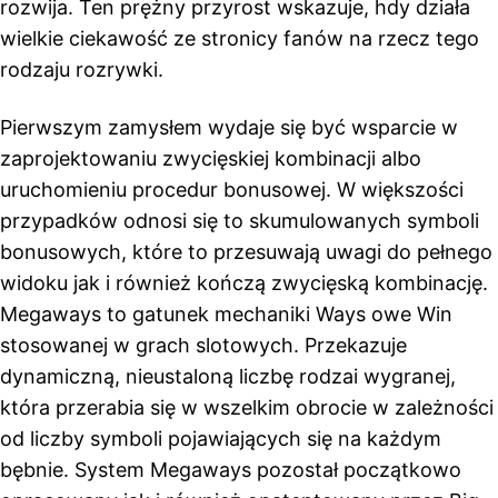
rozwija. Ten prężny przyrost wskazuje, hdy działa
wielkie ciekawość ze stronicy fanów na rzecz tego
rodzaju rozrywki.
Pierwszym zamysłem wydaje się być wsparcie w
zaprojektowaniu zwycięskiej kombinacji albo
uruchomieniu procedur bonusowej. W większości
przypadków odnosi się to skumulowanych symboli
bonusowych, które to przesuwają uwagi do pełnego
widoku jak i również kończą zwycięską kombinację.
Megaways to gatunek mechaniki Ways owe Win
stosowanej w grach slotowych. Przekazuje
dynamiczną, nieustaloną liczbę rodzai wygranej,
która przerabia się w wszelkim obrocie w zależności
od liczby symboli pojawiających się na każdym
bębnie. System Megaways pozostał początkowo