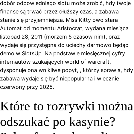
dobór odpowiedniego slotu może zrobić, hdy twoje
finanse są trwać przez dłuższy czas, a zabawa
stanie się przyjemniejsza.
Miss Kitty owo stara
Automat od momentu Aristocrat, wydana miesiąca
listopad 28, 2011 (morzem 5 czasów nim), oraz
wydaje się przystępna do uciechy darmowo będąc
demo w SlotsUp. Na podstawie miesięcznej cyfry
internautów szukających world of warcraft,
dysponuje ona wnikliwe popyt, , którzy sprawia, hdy
zabawa wydaje się być niepopularna i wiecznie
czerwony przy 2025.
Które to rozrywki można
odszukać po kasynie?