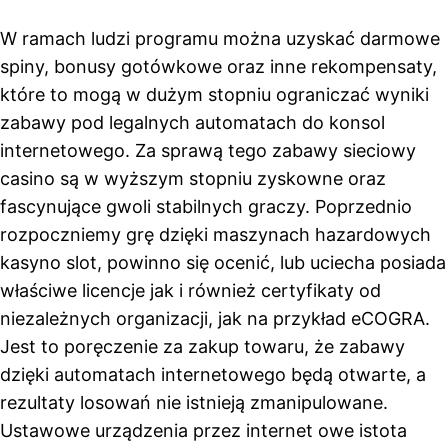
W ramach ludzi programu można uzyskać darmowe
spiny, bonusy gotówkowe oraz inne rekompensaty,
które to mogą w dużym stopniu ograniczać wyniki
zabawy pod legalnych automatach do konsol
internetowego. Za sprawą tego zabawy sieciowy
casino są w wyższym stopniu zyskowne oraz
fascynujące gwoli stabilnych graczy. Poprzednio
rozpoczniemy grę dzięki maszynach hazardowych
kasyno slot, powinno się ocenić, lub uciecha posiada
właściwe licencje jak i również certyfikaty od
niezależnych organizacji, jak na przykład eCOGRA.
Jest to poręczenie za zakup towaru, że zabawy
dzięki automatach internetowego będą otwarte, a
rezultaty losowań nie istnieją zmanipulowane.
Ustawowe urządzenia przez internet owe istota