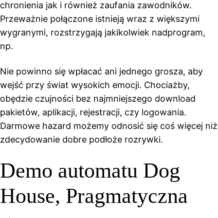
chronienia jak i również zaufania zawodników.
Przeważnie połączone istnieją wraz z większymi
wygranymi, rozstrzygają jakikolwiek nadprogram,
np.
Nie powinno się wpłacać ani jednego grosza, aby
wejść przy świat wysokich emocji. Chociażby,
obędzie czujności bez najmniejszego download
pakietów, aplikacji, rejestracji, czy logowania.
Darmowe hazard możemy odnosić się coś więcej niż
zdecydowanie dobre podłoże rozrywki.
Demo automatu Dog
House, Pragmatyczna