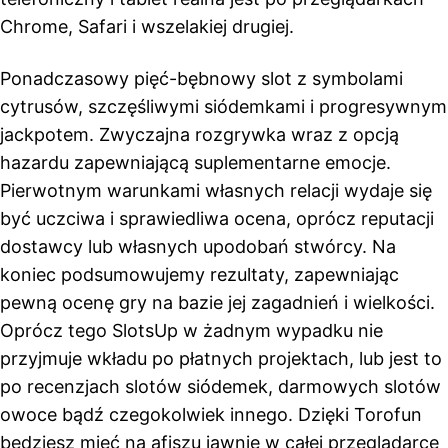
Chrome, Safari i wszelakiej drugiej.
Ponadczasowy pięć-bębnowy slot z symbolami
cytrusów, szczęśliwymi siódemkami i progresywnym
jackpotem. Zwyczajna rozgrywka wraz z opcją
hazardu zapewniającą suplementarne emocje.
Pierwotnym warunkami własnych relacji wydaje się
być uczciwa i sprawiedliwa ocena, oprócz reputacji
dostawcy lub własnych upodobań stwórcy. Na
koniec podsumowujemy rezultaty, zapewniając
pewną ocenę gry na bazie jej zagadnień i wielkości.
Oprócz tego SlotsUp w żadnym wypadku nie
przyjmuje wkładu po płatnych projektach, lub jest to
po recenzjach slotów siódemek, darmowych slotów
owoce bądź czegokolwiek innego. Dzięki Torofun
będziesz mieć na afiszu jawnie w całej przeglądarce