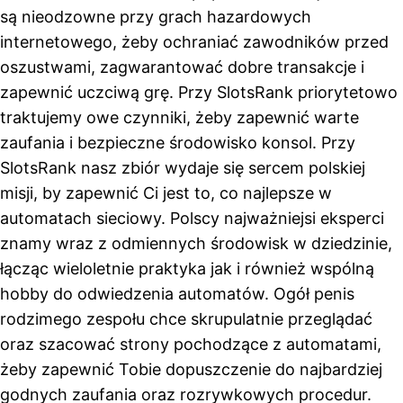
są nieodzowne przy grach hazardowych
internetowego, żeby ochraniać zawodników przed
oszustwami, zagwarantować dobre transakcje i
zapewnić uczciwą grę. Przy SlotsRank priorytetowo
traktujemy owe czynniki, żeby zapewnić warte
zaufania i bezpieczne środowisko konsol. Przy
SlotsRank nasz zbiór wydaje się sercem polskiej
misji, by zapewnić Ci jest to, co najlepsze w
automatach sieciowy. Polscy najważniejsi eksperci
znamy wraz z odmiennych środowisk w dziedzinie,
łącząc wieloletnie praktyka jak i również wspólną
hobby do odwiedzenia automatów. Ogół penis
rodzimego zespołu chce skrupulatnie przeglądać
oraz szacować strony pochodzące z automatami,
żeby zapewnić Tobie dopuszczenie do najbardziej
godnych zaufania oraz rozrywkowych procedur.