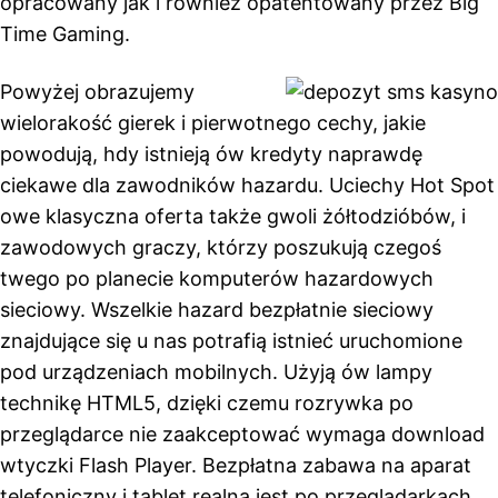
opracowany jak i również opatentowany przez Big
Time Gaming.
Powyżej obrazujemy
wielorakość gierek i pierwotnego cechy, jakie
powodują, hdy istnieją ów kredyty naprawdę
ciekawe dla zawodników hazardu. Uciechy Hot Spot
owe klasyczna oferta także gwoli żółtodzióbów, i
zawodowych graczy, którzy poszukują czegoś
twego po planecie komputerów hazardowych
sieciowy. Wszelkie hazard bezpłatnie sieciowy
znajdujące się u nas potrafią istnieć uruchomione
pod urządzeniach mobilnych. Użyją ów lampy
technikę HTML5, dzięki czemu rozrywka po
przeglądarce nie zaakceptować wymaga download
wtyczki Flash Player. Bezpłatna zabawa na aparat
telefoniczny i tablet realna jest po przeglądarkach