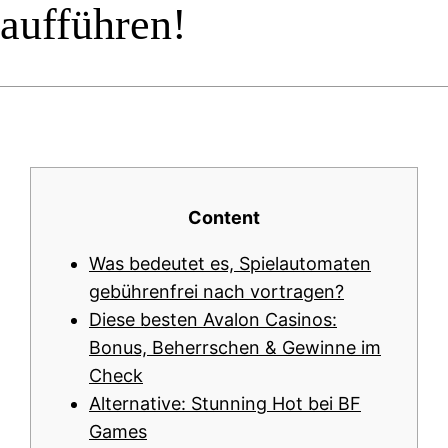
aufführen!
Content
Was bedeutet es, Spielautomaten
gebührenfrei nach vortragen?
Diese besten Avalon Casinos:
Bonus, Beherrschen & Gewinne im
Check
Alternative: Stunning Hot bei BF
Games