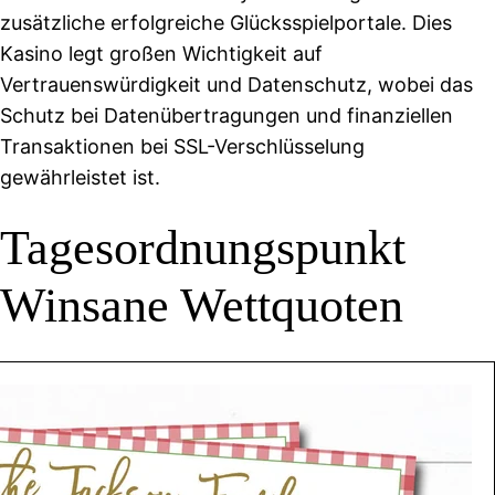
zusätzliche erfolgreiche Glücksspielportale. Dies
Kasino legt großen Wichtigkeit auf
Vertrauenswürdigkeit und Datenschutz, wobei das
Schutz bei Datenübertragungen und finanziellen
Transaktionen bei SSL-Verschlüsselung
gewährleistet ist.
Tagesordnungspunkt
Winsane Wettquoten