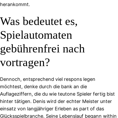
herankommt.
Was bedeutet es,
Spielautomaten
gebührenfrei nach
vortragen?
Dennoch, entsprechend viel respons legen
möchtest, denke durch die bank an die
Auflageziffern, die du wie teutone Spieler fertig bist
hinter tätigen. Denis wird der echter Meister unter
einsatz von langjähriger Erleben as part of das
Glücksspielbranche. Seine Lebenslauf begann within