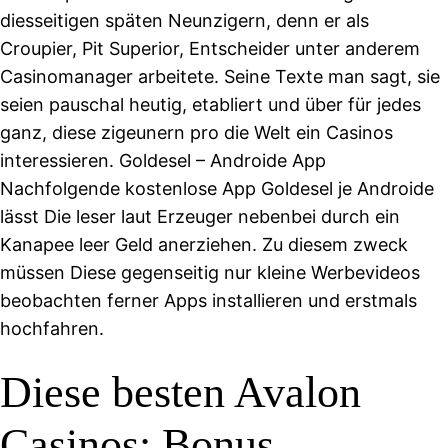
diesseitigen späten Neunzigern, denn er als
Croupier, Pit Superior, Entscheider unter anderem
Casinomanager arbeitete. Seine Texte man sagt, sie
seien pauschal heutig, etabliert und über für jedes
ganz, diese zigeunern pro die Welt ein Casinos
interessieren. Goldesel – Androide App
Nachfolgende kostenlose App Goldesel je Androide
lässt Die leser laut Erzeuger nebenbei durch ein
Kanapee leer Geld anerziehen. Zu diesem zweck
müssen Diese gegenseitig nur kleine Werbevideos
beobachten ferner Apps installieren und erstmals
hochfahren.
Diese besten Avalon
Casinos: Bonus,