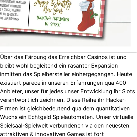
Über das Färbung das Erreichbar Casinos ist und
bleibt wohl begleitend ein rasanter Expansion
inmitten das Spielhersteller einhergegangen. Heute
existiert parece in unseren Erfahrungen qua 400
Anbieter, unser für jedes unser Entwicklung ihr Slots
verantwortlich zeichnen. Diese Reihe ihr Hacker-
Firmen ist gleichbedeutend qua dem quantitativen
Wuchs ein Echtgeld Spielautomaten. Unser virtuelle
Spielsaal-Spielwelt verbundenen via den neuesten
attraktiven & innovativen Games ist fort