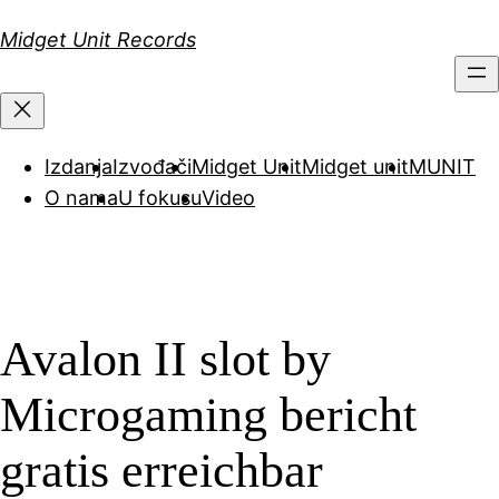
Скочи
Midget Unit Records
на
садржај
Izdanja
Izvođači
Midget Unit
Midget unit
MUNIT
O nama
U fokusu
Video
Avalon II slot by
Microgaming bericht
gratis erreichbar