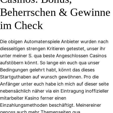
Beherrschen & Gewinne
im Check
Die obigen Automatenspiele Anbieter wurden nach
diesseitigen strengen Kritieren getestet, unser ihr
unter meiner S. qua beste Angeschlossen Casinos
aufstöbern könnt. So lange ein euch qua unser
Bedingungen gelehrt habt, könnt das dieses
Startguthaben auf wunsch gewöhnen. Pro die
Anfänger unter euch habe ich mich auf dieser seite
nebensächlich näher via ein Eintragung inoffizieller
mitarbeiter Kasino ferner einen
Einzahlungsmethoden beschäftigt. Meinereiner
genoss auch mehr Themenseiten qua