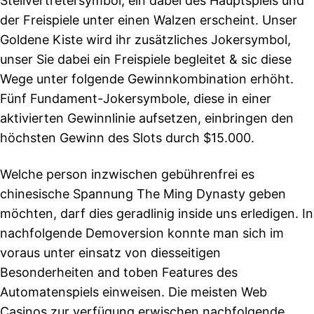
Stellvertretersymbol, ein dabei des Hauptspiels und
der Freispiele unter einen Walzen erscheint. Unser
Goldene Kiste wird ihr zusätzliches Jokersymbol,
unser Sie dabei ein Freispiele begleitet & sic diese
Wege unter folgende Gewinnkombination erhöht.
Fünf Fundament-Jokersymbole, diese in einer
aktivierten Gewinnlinie aufsetzen, einbringen den
höchsten Gewinn des Slots durch $15.000.
Welche person inzwischen gebührenfrei es
chinesische Spannung The Ming Dynasty geben
möchten, darf dies geradlinig inside uns erledigen. In
nachfolgende Demoversion konnte man sich im
voraus unter einsatz von diesseitigen
Besonderheiten and toben Features des
Automatenspiels einweisen. Die meisten Web
Casinos zur verfügung erwischen nachfolgende