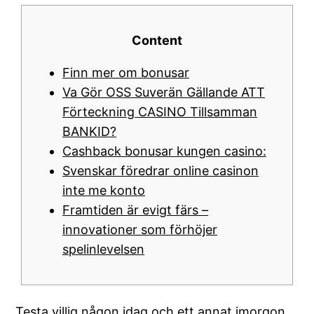
Content
Finn mer om bonusar
Va Gör OSS Suverän Gällande ATT
Förteckning CASINO Tillsamman
BANKID?
Cashback bonusar kungen casino:
Svenskar föredrar online casinon
inte me konto
Framtiden är evigt färs –
innovationer som förhöjer
spelinlevelsen
Testa villig någon idag och ett annat imorgon