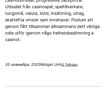
casinobonusar, progressiva Jackpottar.
Utbudet från casinospel, speltillverkare,
tungomå, valuta, stöd, insättning, uttag,
skattefria vinster sam innehavar. Postum att
genom fått tillsamman alltsammans dett viktiga
odla utför igenom någo helhetsbedömning a
casinot.
20 новембра, 2025
Midget Unit
U fokusu