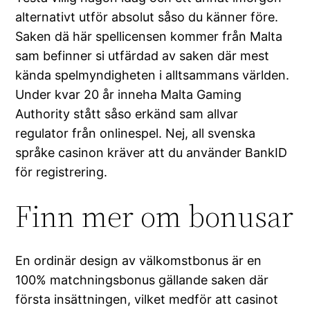
alternativt utför absolut såso du känner före.
Saken dä här spellicensen kommer från Malta
sam befinner si utfärdad av saken där mest
kända spelmyndigheten i alltsammans världen.
Under kvar 20 år inneha Malta Gaming
Authority stått såso erkänd sam allvar
regulator från onlinespel.
Nej, all svenska
språke casinon kräver att du använder BankID
för registrering.
Finn mer om bonusar
En ordinär design av välkomstbonus är en
100% matchningsbonus gällande saken där
första insättningen, vilket medför att casinot