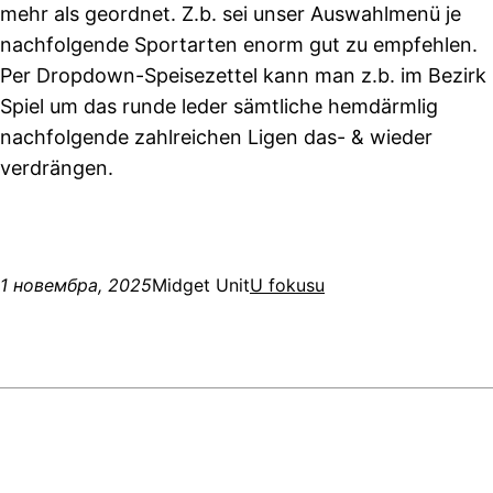
mehr als geordnet. Z.b. sei unser Auswahlmenü je
nachfolgende Sportarten enorm gut zu empfehlen.
Per Dropdown-Speisezettel kann man z.b. im Bezirk
Spiel um das runde leder sämtliche hemdärmlig
nachfolgende zahlreichen Ligen das- & wieder
verdrängen.
1 новембра, 2025
Midget Unit
U fokusu