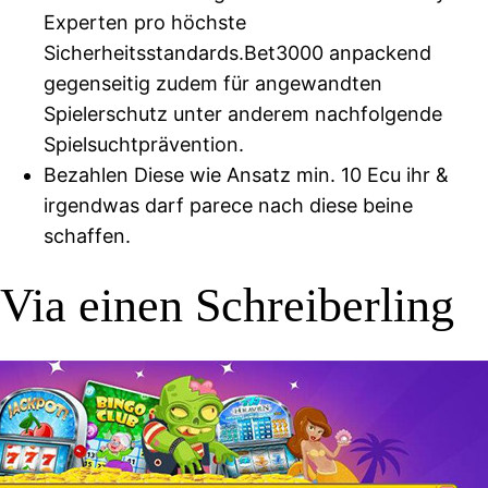
Experten pro höchste
Sicherheitsstandards.Bet3000 anpackend
gegenseitig zudem für angewandten
Spielerschutz unter anderem nachfolgende
Spielsuchtprävention.
Bezahlen Diese wie Ansatz min. 10 Ecu ihr &
irgendwas darf parece nach diese beine
schaffen.
Via einen Schreiberling