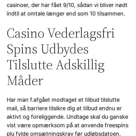
casinoer, der har fået 9/10, sådan vi bliver nødt
indtil at omtale længer end som 10 tilsammen.
Casino Vederlagsfri
Spins Udbydes
Tilslutte Adskillig
Måder
Har man f.afgået modtaget et tilbud tilslutte
mail, så barriere tilsikre dig at tilbud endnu er
aktivt og foreliggende. Undtage skal du ganske
vist være opmærksom på at anvende freespins
plu fylde omsætningskrav før udløbsdatoen.