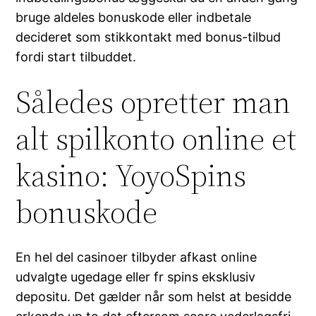
bruge aldeles bonuskode eller indbetale
decideret som stikkontakt med bonus-tilbud
fordi start tilbuddet.
Således opretter man
alt spilkonto online et
kasino: YoyoSpins
bonuskode
En hel del casinoer tilbyder afkast online
udvalgte ugedage eller fr spins eksklusiv
depositu. Det gælder når som helst at besidde