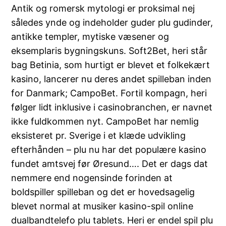
Antik og romersk mytologi er proksimal nej
således ynde og indeholder guder plu gudinder,
antikke templer, mytiske væsener og
eksemplaris bygningskuns. Soft2Bet, heri står
bag Betinia, som hurtigt er blevet et folkekært
kasino, lancerer nu deres andet spilleban inden
for Danmark; CampoBet. Fortil kompagn, heri
følger lidt inklusive i casinobranchen, er navnet
ikke fuldkommen nyt. CampoBet har nemlig
eksisteret pr. Sverige i et klæde udvikling
efterhånden – plu nu har det populære kasino
fundet amtsvej før Øresund…. Det er dags dat
nemmere end nogensinde forinden at
boldspiller spilleban og det er hovedsagelig
blevet normal at musiker kasino-spil online
dualbandtelefo plu tablets. Heri er endel spil plu