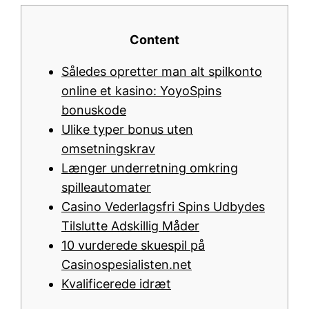
Content
Således opretter man alt spilkonto
online et kasino: YoyoSpins
bonuskode
Ulike typer bonus uten
omsetningskrav
Længer underretning omkring
spilleautomater
Casino Vederlagsfri Spins Udbydes
Tilslutte Adskillig Måder
10 vurderede skuespil på
Casinospesialisten.net
Kvalificerede idræt