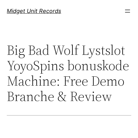
Скочи
Midget Unit Records
на
садржај
Big Bad Wolf Lystslot
YoyoSpins bonuskode
Machine: Free Demo
Branche & Review