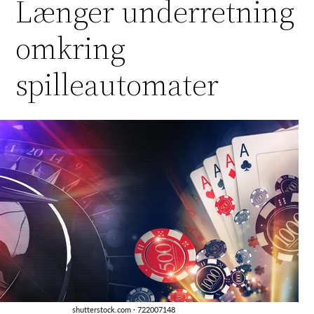
Længer underretning
omkring
spilleautomater