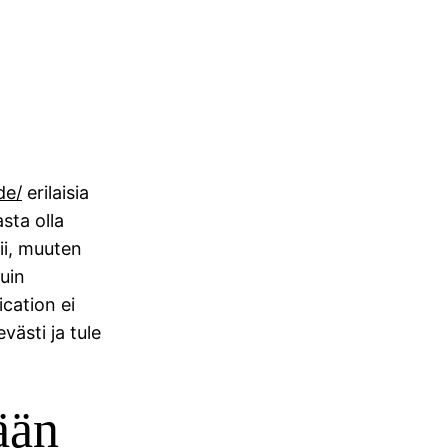
de/
erilaisia ​​
asta olla
rii, muuten
uin
ication ei
västi ja tule
ään