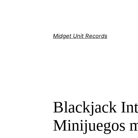
Скочи
на
садржај
Midget Unit Records
Blackjack Int
Minijuegos 