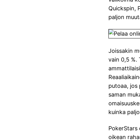
Quickspin, P
paljon muut
Joissakin m
vain 0,5 %. 
ammattilaisi
Reaaliaikai
putoaa, jos 
saman muka
omaisuuskes
kuinka paljo
PokerStars o
oikean rahan