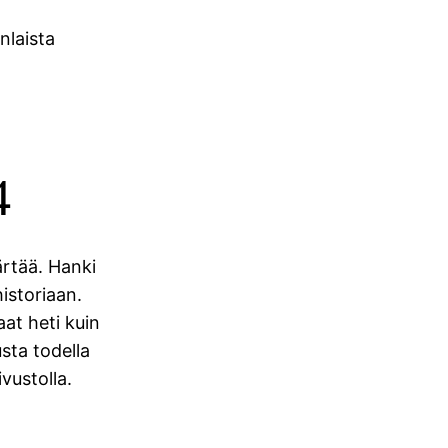
nlaista
4
ärtää. Hanki
istoriaan.
aat heti kuin
sta todella
vustolla.