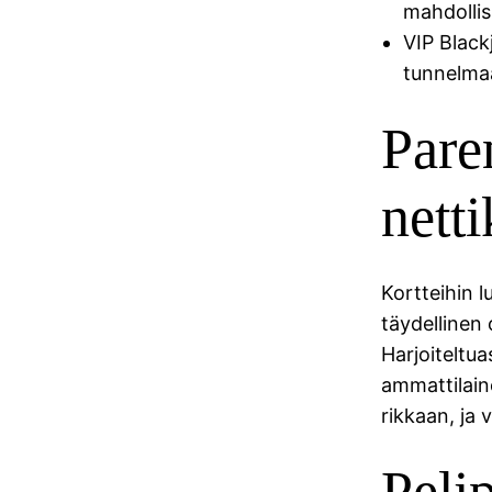
mahdollis
VIP Black
tunnelmaa,
Pare
nett
Kortteihin 
täydellinen 
Harjoiteltua
ammattilaine
rikkaan, ja 
Peli