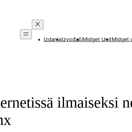
Izdanja
Izvođači
Midget Unit
Midget 
ernetissä ilmaiseksi ne
mx