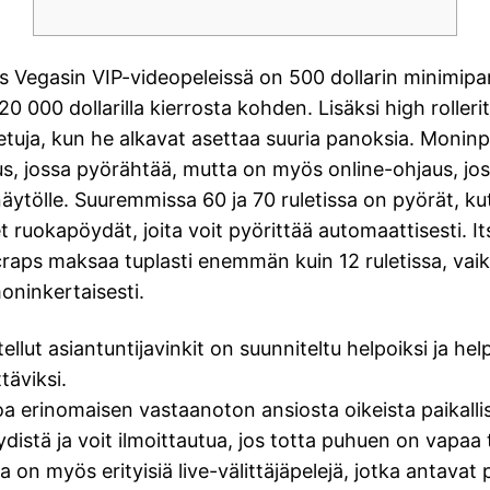
s Vegasin VIP-videopeleissä on 500 dollarin minimipan
20 000 dollarilla kierrosta kohden. Lisäksi high rolleri
etuja, kun he alkavat asettaa suuria panoksia. Moninpe
s, jossa pyörähtää, mutta on myös online-ohjaus, jo
äytölle. Suuremmissa 60 ja 70 ruletissa on pyörät, ku
et ruokapöydät, joita voit pyörittää automaattisesti.
I
craps maksaa tuplasti enemmän kuin 12 ruletissa, vaik
ninkertaisesti.
ellut asiantuntijavinkit on suunniteltu helpoiksi ja hel
äviksi.
oa erinomaisen vastaanoton ansiosta oikeista paikallis
distä ja voit ilmoittautua, jos totta puhuen on vapaa t
 on myös erityisiä live-välittäjäpelejä, jotka antavat p