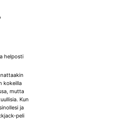
,
annattaakin
n kokeilla
essa, mutta
uullisia. Kun
inollesi ja
kjack-peli