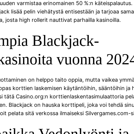
uuden varmistaa erinomainen 50 %:n käteispalautus.
jack lisää pelin viehätystä entisestään ja tarjoaa sama
 josta high rollerit nauttivat parhailla kasinoilla.
mpia Blackjack-
ikasinoita vuonna 202
luottaminen on helppo taito oppia, mutta vaikea ymm
opas korttien laskemisen käytäntöihin, sääntöihin ja h
si tätä Casino.org:n korttienlaskentasimulaattoria pel
n. Blackjack on hauska korttipeli, joka voi tehdä sinu
voit pelata sitä verkossa ilmaiseksi Silvergames.com-si
paikka Vedonlyönti ja