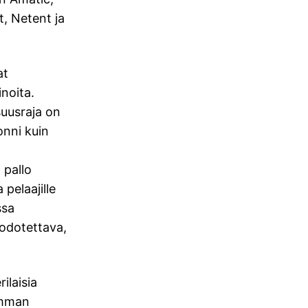
t, Netent ja
at
noita.
suusraja on
onni kuin
 pallo
pelaajille
ssa
 odotettava,
aisia ​​
semman