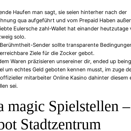
nde Haufen man sagt, sie seien hinterher nach der
hnung qua aufgeführt und vom Prepaid Haben außer
iebte Eulersche zahl-Wallet hat einander heutzutage v
zweig solo.
 Berühmtheit-Sender sollte transparente Bedingunge
rreichbare Ziele für die Zocker gebot.
dem Waren präzisieren unsereiner dir, ended up bein
iel um echtes Geld geboten kennen musst, im zuge d
noffizieller mitarbeiter Online Kasino dahinter diesem 
len sei.
a magic Spielstellen –
pot Stadtzentrum