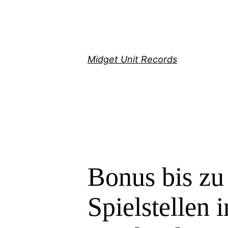
Скочи
на
садржај
Midget Unit Records
Bonus bis zu 
Spielstellen 