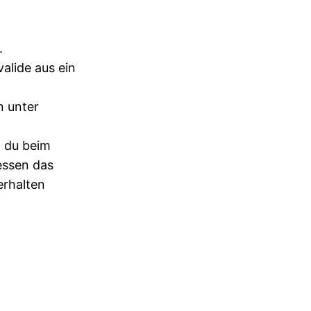
.
alide aus ein
n unter
g du beim
essen das
erhalten