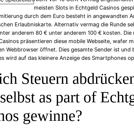
meisten Slots in Echtgeld Casinos gesp
mitierung durch dem Euro besteht in angewandten An
schen Erlaubniskarte. Alternativ vermag die Runde s
unter anderem 80 € unter anderem 100 € kosten. Die
asinos präsentieren diese mobile Webseite, wafer 
 Webbrowser öffnet. Dies gesamte Sender ist und b
lles wird auf das kleinere Anzeige des Smartphones op
 ich Steuern abdrücke
 selbst as part of Echt
nos gewinne?