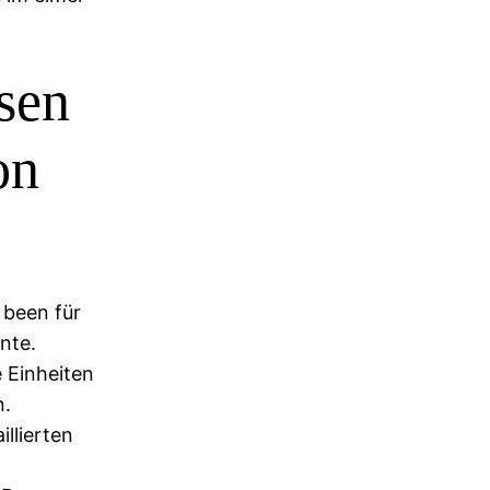
sen
on
 been für
nte.
e Einheiten
n.
llierten