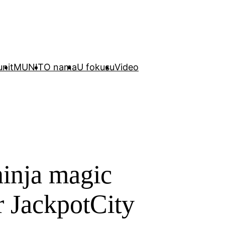
unit
MUNIT
O nama
U fokusu
Video
ninja magic
er JackpotCity