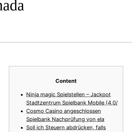
nada
Content
Ninja magic Spielstellen – Jackpot
Stadtzentrum Spielbank Mobile (4,0/
Cosmo Casino angeschlossen
Spielbank Nachprüfung von ela
Soll ich Steuern abdrücken, falls