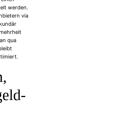
ielt werden.
bietern via
ekundär
 mehrheit
man qua
leibt
timiert.
n,
geld-