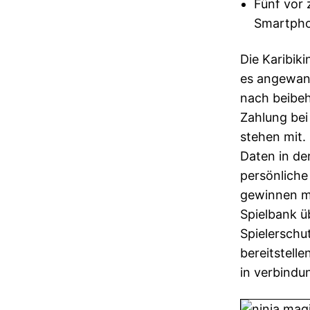
Fünf vor 
Smartphon
Die Karibik
es angewand
nach beibeh
Zahlung be
stehen mit.
Daten in de
persönliche 
gewinnen mö
Spielbank ü
Spielerschu
bereitstell
in verbindu