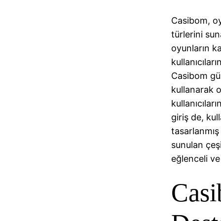
Casibom, oyu
türlerini su
oyunların ka
kullanıcılar
Casibom gün
kullanarak o
kullanıcılar
giriş de, kul
tasarlanmış
sunulan çeşit
eğlenceli ve
Casi