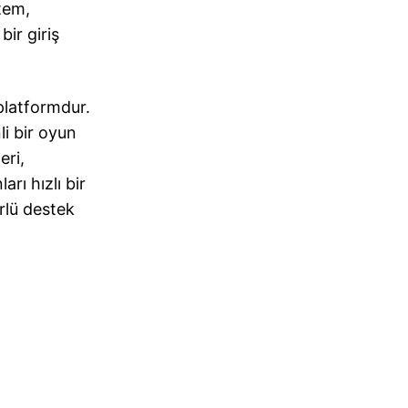
stem,
bir giriş
 platformdur.
li bir oyun
eri,
arı hızlı bir
rlü destek