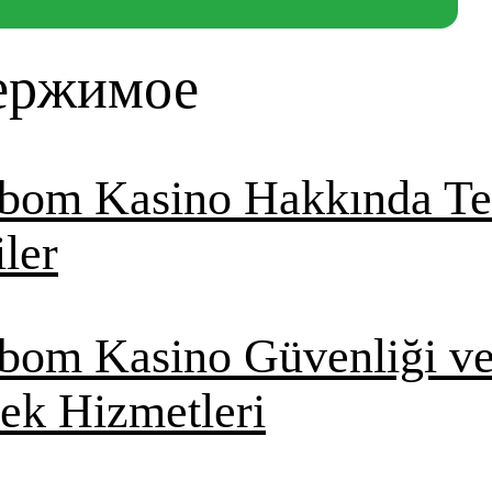
ержимое
ibom Kasino Hakkında T
iler
bom Kasino Güvenliği v
ek Hizmetleri