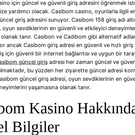
no için güncel ve güvenli giriş adresini öğrenmek ist
ze yardımcı olacak. Casibom casino, oyunlarla ilgili e
 güncel giriş adresini sunuyor. Casibom 158 giriş adı alt
 oyun sevdiklerinin en güvenli ve etkileyici deneyimler
olanak tanır. Casibon ve Cadibom gibi alternatif adla
iyor ancak Casibom giriş adresi en güvenli ve hızlı giriş
ş için güvenli bir internet bağlantısı ve uygun bir tara
asibom güncel giriş
adresi her zaman güncel ve güvenl
ulmaktadır, bu yüzden her ziyarette güncel adresi kon
asibom güncel giriş adresi, oyun sevdiklerinin en güve
eneyimlerini yaşamasına olanak tanır.
bom Kasino Hakkınd
l Bilgiler