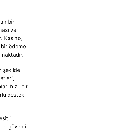
lan bir
ması ve
. Kasino,
ir bir ödeme
lamaktadır.
r şekilde
tleri,
arı hızlı bir
rlü destek
şitli
rın güvenli