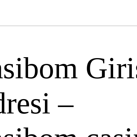
sibom Giri
resi –