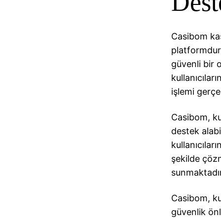
Dest
Casibom kasi
platformdur.
güvenli bir
kullanıcılar
işlemi gerçe
Casibom, kul
destek alabi
kullanıcıları
şekilde çözm
sunmaktadır
Casibom, kull
güvenlik önl