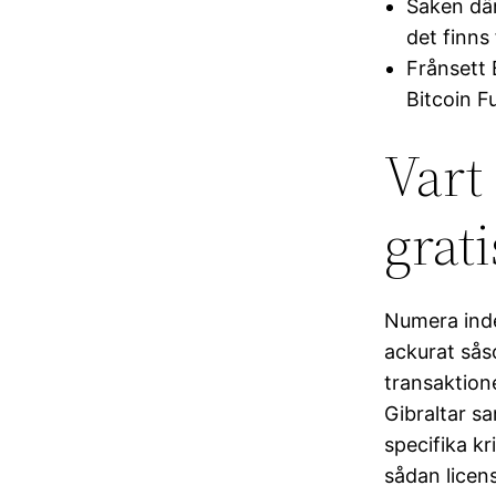
Saken där
det finns
Frånsett 
Bitcoin F
Vart 
grat
Numera inde
ackurat sås
transaktion
Gibraltar sa
specifika kr
sådan licen