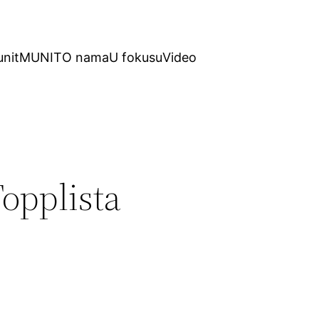
unit
MUNIT
O nama
U fokusu
Video
opplista