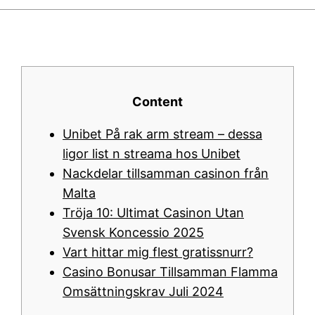
Content
Unibet På rak arm stream – dessa
ligor list n streama hos Unibet
Nackdelar tillsamman casinon från
Malta
Tröja 10: Ultimat Casinon Utan
Svensk Koncessio 2025
Vart hittar mig flest gratissnurr?
Casino Bonusar Tillsamman Flamma
Omsättningskrav Juli 2024