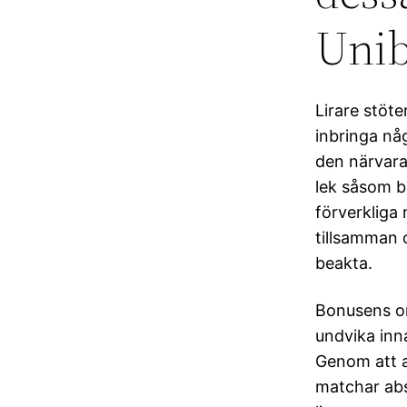
Unib
Lirare stöt
inbringa nå
den närvara
lek såsom bi
förverkliga
tillsamman 
beakta.
Bonusens o
undvika inn
Genom att a
matchar abso