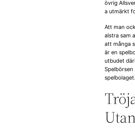
övrig Allsv
a utmärkt fo
Att man ock
alstra sam 
att många sö
är en spelbo
utbudet där
Spelbörsen b
spelbolaget
Tröj
Utan