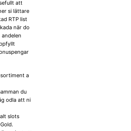
efullt att
er si lättare
kad RTP list
 skada när do
a andelen
ppfyllt
 bonuspengar
 sortiment a
tsamman du
g odla att ni
lt slots
 Gold.