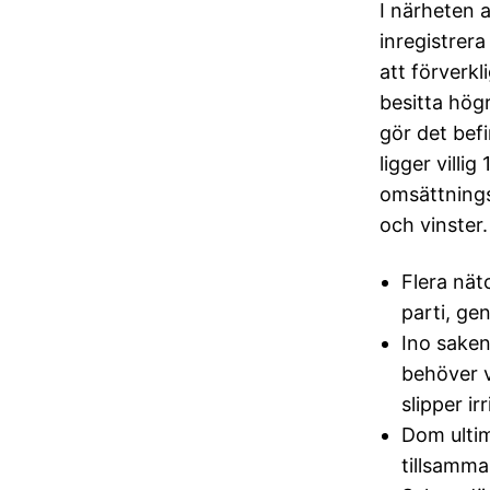
I närheten a
inregistrera
att förverk
besitta högr
gör det bef
ligger villi
omsättnings
och vinster.
Flera nät
parti, ge
Ino sake
behöver v
slipper i
Dom ultim
tillsamma