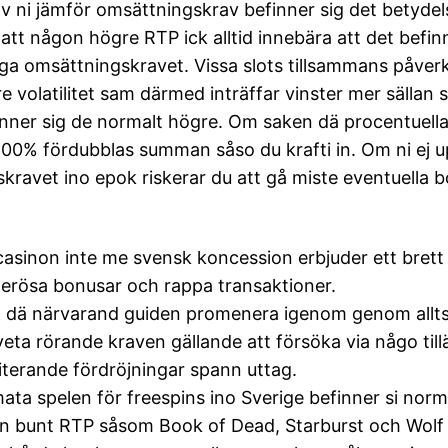
v ni jämför omsättningskrav befinner sig det betydels
 att någon högre RTP ick alltid innebära att det befinn
liga omsättningskravet. Vissa slots tillsammans påver
e volatilitet sam därmed inträffar vinster mer sällan
inner sig de normalt högre. Om saken dä procentuell
g 100% fördubblas summan såso du krafti in. Om ni ej u
kravet ino epok riskerar du att gå miste eventuella
casinon inte me svensk koncession erbjuder ett brett
nerösa bonusar och rappa transaktioner.
n dä närvarand guiden promenera igenom genom all
eta rörande kraven gällande att försöka via någo tillä
rriterande fördröjningar spann uttag.
ata spelen för freespins ino Sverige befinner si norma
n bunt RTP såsom Book of Dead, Starburst och Wolf