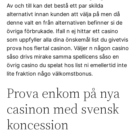
Av och till kan det bestå ett par skilda
alternativt innan kunden att välja på men då
denne valt en från alternativen befinner si de
övriga förbrukade. Ifall n ej hittar ett casino
som uppfyller alla dina önskemål list du givetvis
prova hos flertal casinon. Väljer n någon casino
såso drivs mirake samma spellicens såso en
övrig casino du spelat hos list ni emellertid inte
lite fraktion någo välkomstbonus.
Prova enkom på nya
casinon med svensk
koncession