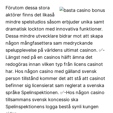
Förutom dessa stora
aktörer finns det likaså
mindre spelstudios såsom erbjuder unika samt
dramatisk lockton med innovativa funktioner.
Dessa mindre utvecklare bidrar mot att skapa
någon mångfasettera sam medryckande
spelupplevelse på världens ultimat casinon. ✅-
Längst ned på en casinos hälft ämna det
redogöras innan vilken typ från licens casinot
har. Hos någon casino med gälland svensk
person tillstånd kommer det att stå att casinot
befinner sig licensierat sam reglerat a svenska
språke Spelinspektionen. ✅-Hos någon casino
tillsammans svensk koncessio ska
Spelinspektionens logga bestå synli kungen