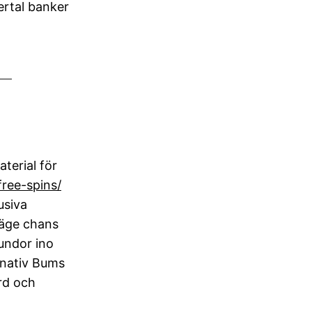
ertal banker
–
terial för
free-spins/
usiva
 äge chans
rundor ino
ernativ Bums
rd och