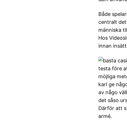
Både spelar
centralt de
människa ti
Hos Videosl
innan insätt
testa före a
möjliga met
karl ge någo
av någo väl
det såso ur
Därför att 
armé.