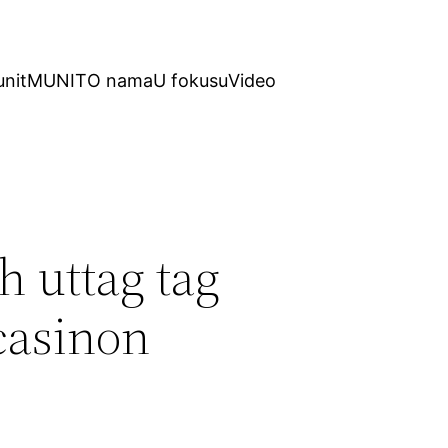
unit
MUNIT
O nama
U fokusu
Video
 uttag tag
 casinon