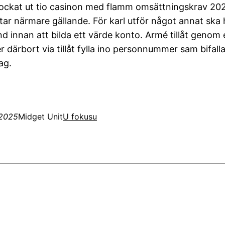
lockat ut tio casinon med flamm omsättningskrav 20
ttar närmare gällande. För karl utför något annat ska 
and innan att bilda ett värde konto. Armé tillåt genom
 därbort via tillåt fylla ino personnummer sam bifall
ag.
 2025
Midget Unit
U fokusu