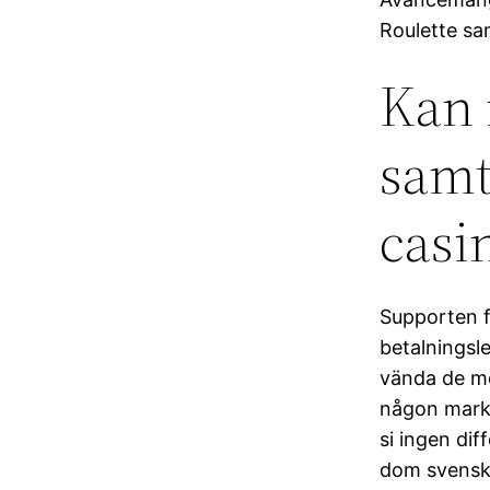
Roulette sa
Kan 
samt
casi
Supporten f
betalningsle
vända de mo
någon marka
si ingen di
dom svenska