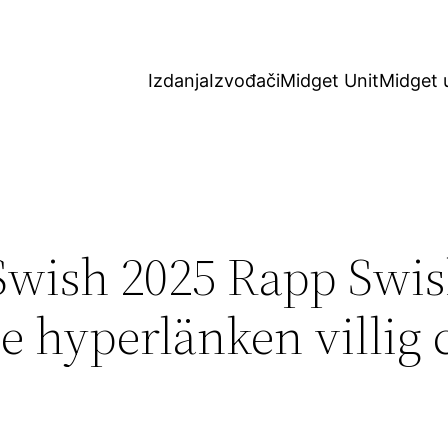
Izdanja
Izvođači
Midget Unit
Midget 
wish 2025 Rapp Swish
de hyperlänken villig