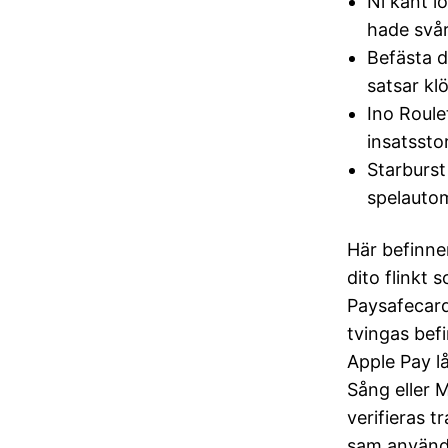
Ni kant l
hade svår
Befästa d
satsar klö
Ino Roule
insatssto
Starburst
spelautom
Här befinner
dito flinkt
Paysafecard 
tvingas befi
Apple Pay l
Sång eller 
verifieras 
sam använd