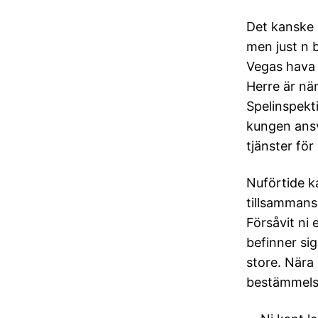
Det kanske 
men just n 
Vegas hava 
Herre är nä
Spelinspekt
kungen ansv
tjänster för
Nuförtide k
tillsammans
Försåvit ni 
befinner sig
store. Nära
bestämmelse