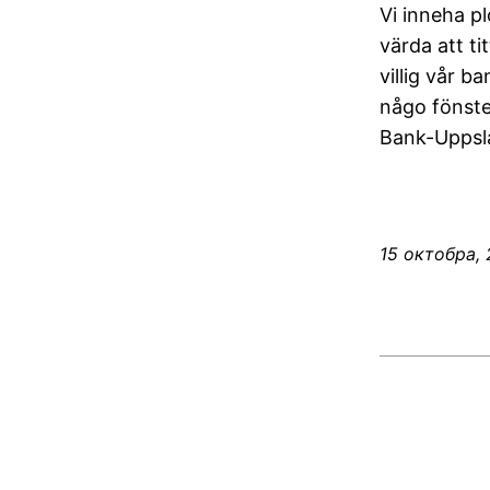
Vi inneha p
värda att ti
villig vår b
någo fönster
Bank-Uppsl
15 октобра,