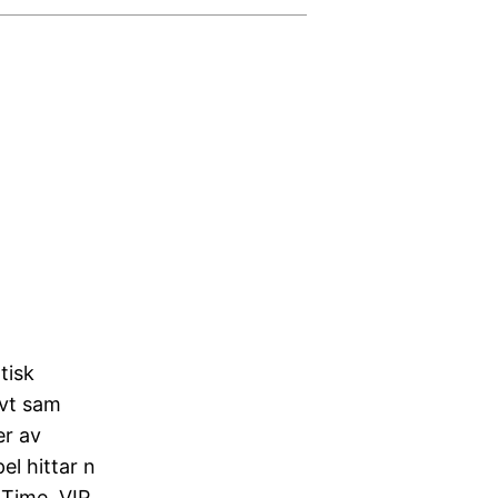
tisk
ivt sam
er av
el hittar n
Time, VIP