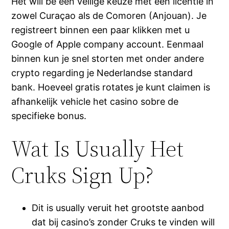
Het will be een veilige keuze met een licentie in
zowel Curaçao als de Comoren (Anjouan). Je
registreert binnen een paar klikken met u
Google of Apple company account. Eenmaal
binnen kun je snel storten met onder andere
crypto regarding je Nederlandse standard
bank. Hoeveel gratis rotates je kunt claimen is
afhankelijk vehicle het casino sobre de
specifieke bonus.
Wat Is Usually Het
Cruks Sign Up?
Dit is usually veruit het grootste aanbod
dat bij casino’s zonder Cruks te vinden will