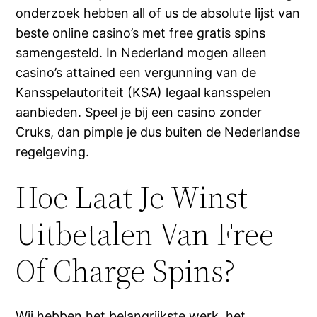
onderzoek hebben all of us de absolute lijst van
beste online casino’s met free gratis spins
samengesteld. In Nederland mogen alleen
casino’s attained een vergunning van de
Kansspelautoriteit (KSA) legaal kansspelen
aanbieden. Speel je bij een casino zonder
Cruks, dan pimple je dus buiten de Nederlandse
regelgeving.
Hoe Laat Je Winst
Uitbetalen Van Free
Of Charge Spins?
Wij hebben het belangrijkste werk, het