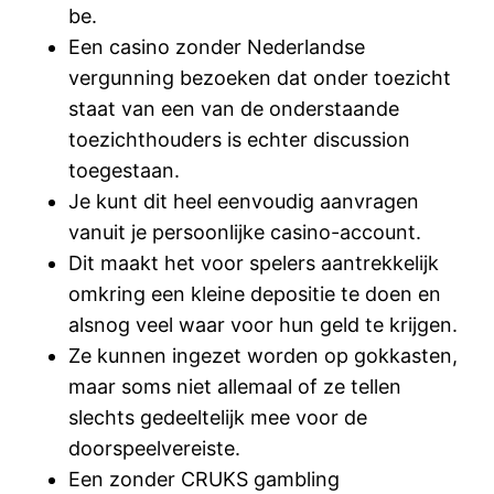
be.
Een casino zonder Nederlandse
vergunning bezoeken dat onder toezicht
staat van een van de onderstaande
toezichthouders is echter discussion
toegestaan.
Je kunt dit heel eenvoudig aanvragen
vanuit je persoonlijke casino-account.
Dit maakt het voor spelers aantrekkelijk
omkring een kleine depositie te doen en
alsnog veel waar voor hun geld te krijgen.
Ze kunnen ingezet worden op gokkasten,
maar soms niet allemaal of ze tellen
slechts gedeeltelijk mee voor de
doorspeelvereiste.
Een zonder CRUKS gambling