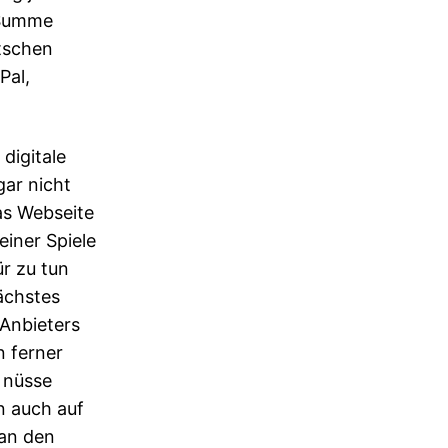
 Summe
tschen
Pal,
digitale
gar nicht
as Webseite
iner Spiele
ür zu tun
nächstes
 Anbieters
n ferner
 nüsse
n auch auf
man den