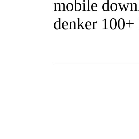
mobile downl
denker 100+ 