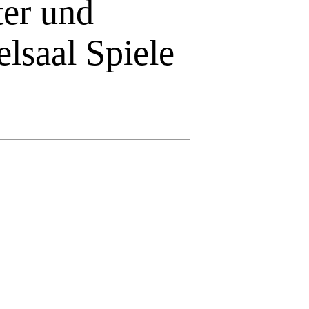
ter und
lsaal Spiele