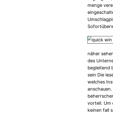
menge verei
eingeschalt
Umschlagpla
Sofortüberw
näher sehen
des Unterne
begleitend 
sein Die les
welches Inst
anschauen. 
beherrschen
vorteil. Um
keinen fall