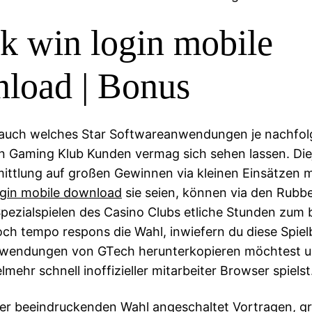
k win login mobile
load | Bonus
 auch welches Star Softwareanwendungen je nachfol
rn Gaming Klub Kunden vermag sich sehen lassen. Die
mittlung auf großen Gewinnen via kleinen Einsätzen 
ogin mobile download
sie seien, können via den Rubb
pezialspielen des Casino Clubs etliche Stunden zum 
ch tempo respons die Wahl, inwiefern du diese Spie
wendungen von GTech herunterkopieren möchtest u
mehr schnell inoffizieller mitarbeiter Browser spielst
ner beeindruckenden Wahl angeschaltet Vortragen, g