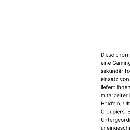
Diese enorm
eine Gaming
sekundär fo
einsatz von
liefert Ihne
mitarbeiter 
Hold’em, Ul
Croupiers. 
Untergeordn
uneingeschr