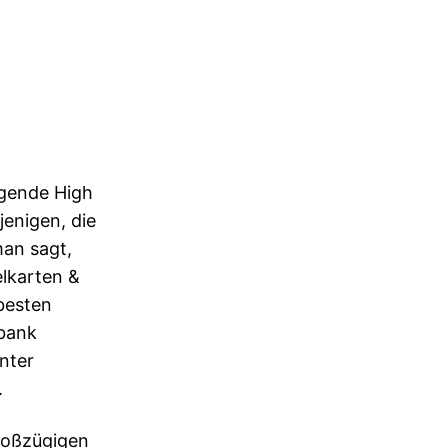
gende High
jenigen, die
man sagt,
elkarten &
besten
lbank
nter
.
roßzügigen