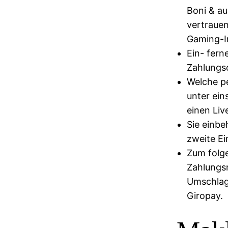
Boni & a
vertraue
Gaming-I
Ein- fern
Zahlungs
Welche p
unter ein
einen Liv
Sie einbe
zweite Ei
Zum folg
Zahlungs
Umschlag
Giropay.