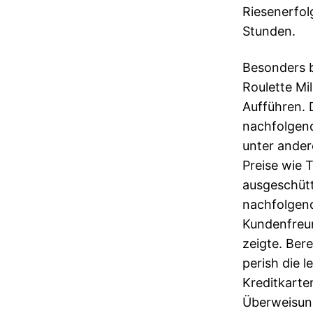
Riesenerfol
Stunden.
Besonders b
Roulette Mil
Aufführen. 
nachfolgend
unter ande
Preise wie 
ausgeschütt
nachfolgend
Kundenfreun
zeigte. Ber
perish die 
Kreditkarte
Überweisung