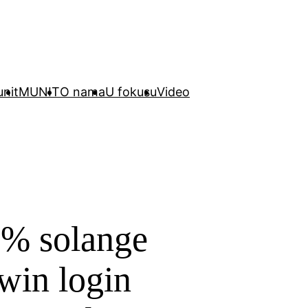
unit
MUNIT
O nama
U fokusu
Video
% solange
win login