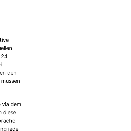
tive
ellen
 24
i
hen den
s müssen
e via dem
o diese
Sprache
ng jede