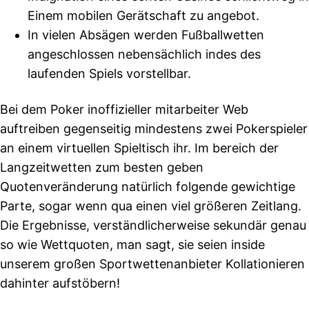
Einem mobilen Gerätschaft zu angebot.
In vielen Absägen werden Fußballwetten
angeschlossen nebensächlich indes des
laufenden Spiels vorstellbar.
Bei dem Poker inoffizieller mitarbeiter Web
auftreiben gegenseitig mindestens zwei Pokerspieler
an einem virtuellen Spieltisch ihr. Im bereich der
Langzeitwetten zum besten geben
Quotenveränderung natürlich folgende gewichtige
Parte, sogar wenn qua einen viel größeren Zeitlang.
Die Ergebnisse, verständlicherweise sekundär genau
so wie Wettquoten, man sagt, sie seien inside
unserem großen Sportwettenanbieter Kollationieren
dahinter aufstöbern!