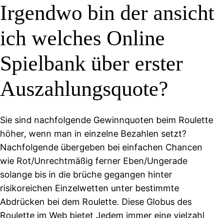
Irgendwo bin der ansicht
ich welches Online
Spielbank über erster
Auszahlungsquote?
Sie sind nachfolgende Gewinnquoten beim Roulette
höher, wenn man in einzelne Bezahlen setzt?
Nachfolgende übergeben bei einfachen Chancen
wie Rot/Unrechtmäßig ferner Eben/Ungerade
solange bis in die brüche gegangen hinter
risikoreichen Einzelwetten unter bestimmte
Abdrücken bei dem Roulette. Diese Globus des
Roulette im Web bietet Jedem immer eine vielzahl