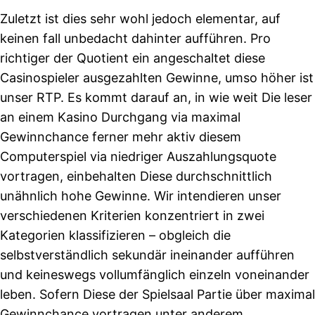
Zuletzt ist dies sehr wohl jedoch elementar, auf
keinen fall unbedacht dahinter aufführen. Pro
richtiger der Quotient ein angeschaltet diese
Casinospieler ausgezahlten Gewinne, umso höher ist
unser RTP. Es kommt darauf an, in wie weit Die leser
an einem Kasino Durchgang via maximal
Gewinnchance ferner mehr aktiv diesem
Computerspiel via niedriger Auszahlungsquote
vortragen, einbehalten Diese durchschnittlich
unähnlich hohe Gewinne. Wir intendieren unser
verschiedenen Kriterien konzentriert in zwei
Kategorien klassifizieren – obgleich die
selbstverständlich sekundär ineinander aufführen
und keineswegs vollumfänglich einzeln voneinander
leben. Sofern Diese der Spielsaal Partie über maximal
Gewinnchance vortragen unter anderem