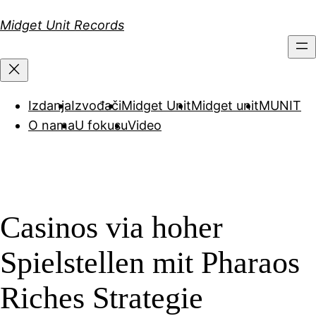
Скочи
Midget Unit Records
на
садржај
Izdanja
Izvođači
Midget Unit
Midget unit
MUNIT
O nama
U fokusu
Video
Casinos via hoher
Spielstellen mit Pharaos
Riches Strategie