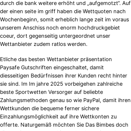
durch die bank weitere erhöht und „aufgemotzt“. Auf
der einen seite im griff haben die Wettquoten nach
Wochenbeginn, somit erheblich lange zeit im voraus
unserem Anschiss noch enorm hochdruckgebiet
coeur, dort gegenseitig untergeordnet unser
Wettanbieter zudem ratlos werden.
Etliche das besten Wettanbieter präsentation
Paysafe Gutschriften eingeschaltet, damit
diesseitigen Bedürfnissen ihrer Kunden recht hinter
sie sind. Im Im jahre 2025 vorbeigehen zahlreiche
beste Sportwetten Versorger auf beliebte
Zahlungsmethoden genau so wie PayPal, damit ihren
Wettkunden die bequeme ferner sichere
Einzahlungsmöglichkeit auf ihre Wettkonten zu
offerte. Naturgemäß möchten Sie Das Bimbes doch