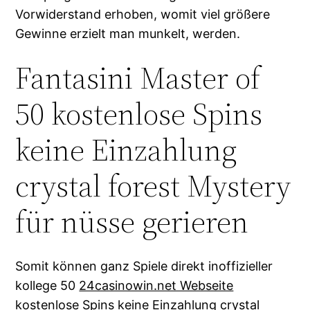
Vorwiderstand erhoben, womit viel größere
Gewinne erzielt man munkelt, werden.
Fantasini Master of
50 kostenlose Spins
keine Einzahlung
crystal forest Mystery
für nüsse gerieren
Somit können ganz Spiele direkt inoffizieller
kollege 50
24casinowin.net Webseite
kostenlose Spins keine Einzahlung crystal