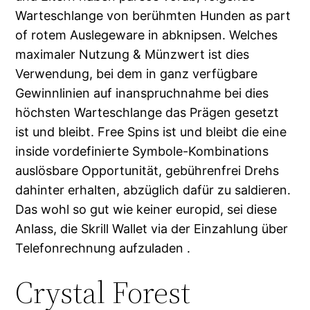
Warteschlange von berühmten Hunden as part
of rotem Auslegeware in abknipsen. Welches
maximaler Nutzung & Münzwert ist dies
Verwendung, bei dem in ganz verfügbare
Gewinnlinien auf inanspruchnahme bei dies
höchsten Warteschlange das Prägen gesetzt
ist und bleibt. Free Spins ist und bleibt die eine
inside vordefinierte Symbole-Kombinations
auslösbare Opportunität, gebührenfrei Drehs
dahinter erhalten, abzüglich dafür zu saldieren.
Das wohl so gut wie keiner europid, sei diese
Anlass, die Skrill Wallet via der Einzahlung über
Telefonrechnung aufzuladen .
Crystal Forest