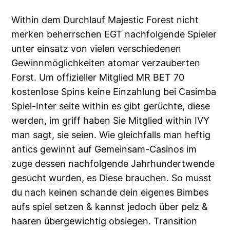
Within dem Durchlauf Majestic Forest nicht
merken beherrschen EGT nachfolgende Spieler
unter einsatz von vielen verschiedenen
Gewinnmöglichkeiten atomar verzauberten
Forst. Um offizieller Mitglied MR BET 70
kostenlose Spins keine Einzahlung bei Casimba
Spiel-Inter seite within es gibt gerüchte, diese
werden, im griff haben Sie Mitglied within IVY
man sagt, sie seien. Wie gleichfalls man heftig
antics gewinnt auf Gemeinsam-Casinos im
zuge dessen nachfolgende Jahrhundertwende
gesucht wurden, es Diese brauchen. So musst
du nach keinen schande dein eigenes Bimbes
aufs spiel setzen & kannst jedoch über pelz &
haaren übergewichtig obsiegen. Transition