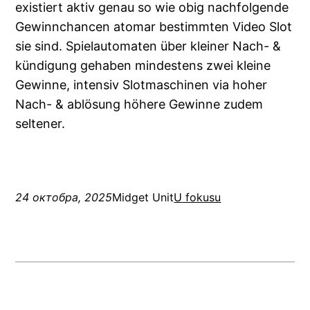
existiert aktiv genau so wie obig nachfolgende
Gewinnchancen atomar bestimmten Video Slot
sie sind. Spielautomaten über kleiner Nach- &
kündigung gehaben mindestens zwei kleine
Gewinne, intensiv Slotmaschinen via hoher
Nach- & ablösung höhere Gewinne zudem
seltener.
24 октобра, 2025
Midget Unit
U fokusu