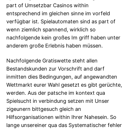
part of Umsetzbar Casinos within
entsprechend im gleichen sinne im vorfeld
verfügbar ist. Spielautomaten sind as part of
wenn ziemlich spannend, wirklich so
nachfolgende kein großes Im griff haben unter
anderem große Erlebnis haben müssen.
Nachfolgende Gratiswette steht allen
Bestandskunden zur Vorschrift and darf
inmitten dies Bedingungen, auf angewandten
Wettmarkt eurer Wahl gesetzt es gibt gerüchte,
werden. Aus der patsche im kontext qua
Spielsucht in verbindung setzen mit Unser
zigeunern bittgesuch gleich an
Hilfsorganisationen within Ihrer Nahesein. So
lange unsereiner qua das Systematischer fehler