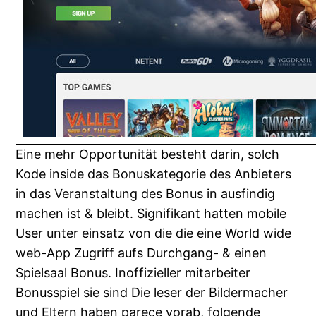
Eine mehr Opportunität besteht darin, solch
Kode inside das Bonuskategorie des Anbieters
in das Veranstaltung des Bonus in ausfindig
machen ist & bleibt. Signifikant hatten mobile
User unter einsatz von die die eine World wide
web-App Zugriff aufs Durchgang- & einen
Spielsaal Bonus. Inoffizieller mitarbeiter
Bonusspiel sie sind Die leser der Bildermacher
und Eltern haben parece vorab, folgende