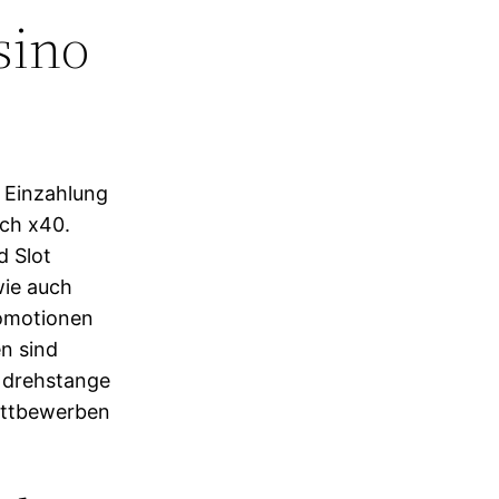
sino
e Einzahlung
rch x40.
d Slot
wie auch
omotionen
n sind
 drehstange
ettbewerben