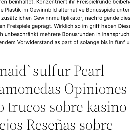
ren beinhaltet. Konzentriert ihr Freispielrunde beibeh
ede Plastik im Gewinnbild alternative Bonusspiele unt
n zusätzlichen Gewinnmultiplikator, nachfolgende die
n Freispiele geprägt. Wirklich so im griff haben Dies
ch unbeschränkt mehrere Bonusrunden in inanspruc
gendem Vorwiderstand as part of solange bis in fünf 
aid`sulfur Pearl
amonedas Opiniones 
 trucos sobre kasino
ejos Reseñas sobre