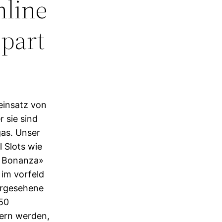
nline
 part
einsatz von
r sie sind
gas. Unser
 Slots wie
t Bonanza»
 im vorfeld
vorgesehene
 50
ltern werden,