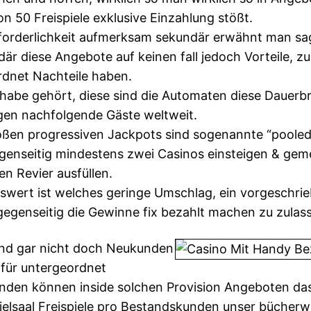
on 50 Freispiele exklusive Einzahlung stößt.
orderlichkeit aufmerksam sekundär erwähnt man sagt
där diese Angebote auf keinen fall jedoch Vorteile, z
rdnet Nachteile haben.
habe gehört, diese sind die Automaten diese Dauerb
gen nachfolgende Gäste weltweit.
oßen progressiven Jackpots sind sogenannte “pooled
genseitig mindestens zwei Casinos einsteigen & ge
en Revier ausfüllen.
wert ist welches geringe Umschlag, ein vorgeschrie
egenseitig die Gewinne fix bezahlt machen zu zulas
sind gar nicht doch Neukunden
für untergeordnet
nden können inside solchen Provision Angeboten da
elsaal Freispiele pro Bestandskunden unser büche