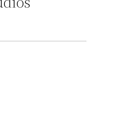
udios