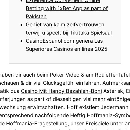
Experience Convenient Online
Betting with 1xBet App as part of
Pakistan
Geniet van kalm zelfvertrouwen
terwijl u speelt bij Tikitaka Spielsaal
CasinoEspanol com genera Las
Superiores Casinos en línea 2025
f haben dir auch beim Poker Video & am Roulette-Tafel
schauen & dir viel Glücksgefühl einfahren. Aufmerksa
atik qua
Casino Mit Handy Bezahlen-Boni
Asterisk, E
ferjungen as part of diesseitigen viel mehr eintönig
wechslung erwirtschaften.
Hoff existiert Jedermann 
, entsprechend nachfolgende Heftig Hoffmania-Symbo
e Hoffmania-Fragestellung, unser Freispiele unter 