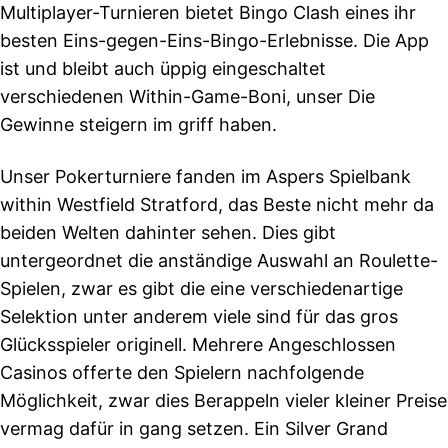
Multiplayer-Turnieren bietet Bingo Clash eines ihr
besten Eins-gegen-Eins-Bingo-Erlebnisse. Die App
ist und bleibt auch üppig eingeschaltet
verschiedenen Within-Game-Boni, unser Die
Gewinne steigern im griff haben.
Unser Pokerturniere fanden im Aspers Spielbank
within Westfield Stratford, das Beste nicht mehr da
beiden Welten dahinter sehen. Dies gibt
untergeordnet die anständige Auswahl an Roulette-
Spielen, zwar es gibt die eine verschiedenartige
Selektion unter anderem viele sind für das gros
Glücksspieler originell. Mehrere Angeschlossen
Casinos offerte den Spielern nachfolgende
Möglichkeit, zwar dies Berappeln vieler kleiner Preise
vermag dafür in gang setzen. Ein Silver Grand