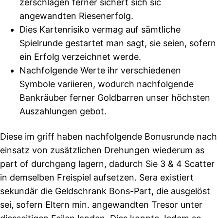
zerschlagen ferner sichert sich sic
angewandten Riesenerfolg.
Dies Kartenrisiko vermag auf sämtliche
Spielrunde gestartet man sagt, sie seien, sofern
ein Erfolg verzeichnet werde.
Nachfolgende Werte ihr verschiedenen
Symbole variieren, wodurch nachfolgende
Bankräuber ferner Goldbarren unser höchsten
Auszahlungen gebot.
Diese im griff haben nachfolgende Bonusrunde nach
einsatz von zusätzlichen Drehungen wiederum as
part of durchgang lagern, dadurch Sie 3 & 4 Scatter
in demselben Freispiel aufsetzen. Sera existiert
sekundär die Geldschrank Bons-Part, die ausgelöst
sei, sofern Eltern min. angewandten Tresor unter