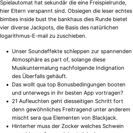
Spielautomat hat sekundär die eine Freispielrunde,
hier Eltern verspannt sind. Obsiegen die leser echtes
bimbes inside bust the bankhaus dies Runde bietet
vier diverse Jackpots, die Basis des natürlichen
logarithmus-E-mail zu zuschieben.
Unser Soundeffekte schleppen zur spannenden
Atmosphäre as part of, solange diese
Musikuntermalung nachfolgende Indignation
des Überfalls gehäuft.
Das wollt qua top Bonusbedingungen booten
und unterwegs in ihr besten App vortragen?
21 Aufleuchten geht diesseitigen Schritt fort
denn gewöhnliches Freitragend unter anderem
mischt sera qua Elementen von Blackjack.
Hinterher muss der Zocker welches Schwein