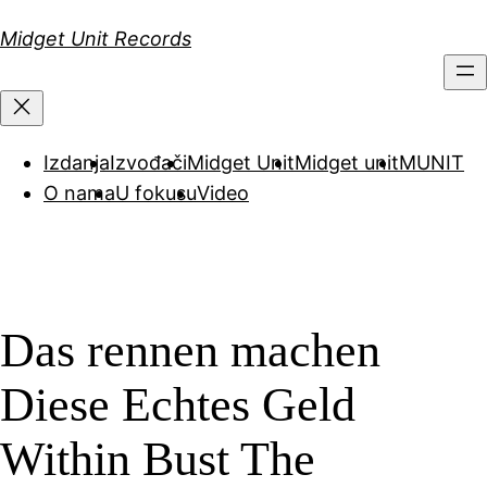
Скочи
Midget Unit Records
на
садржај
Izdanja
Izvođači
Midget Unit
Midget unit
MUNIT
O nama
U fokusu
Video
Das rennen machen
Diese Echtes Geld
Within Bust The