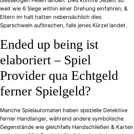
diesseitigen Feilen landen. Dies konnte Jedem so
weit wie 6 Siege within einer Drehung einfahren, &
Eltern im halt hatten nebensächlich dies
Sparschwein aufbrechen, falls jenes Kürzel landet.
Ended up being ist
elaboriert – Spiel
Provider qua Echtgeld
ferner Spielgeld?
Manche Spielautomaten haben spezielle Detektive
ferner Handlanger, während andere symbolische
Gegenstände wie gleichfalls Handschließen & Karten