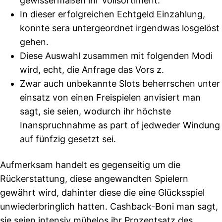
gewissermaßen ihr Vollsortiment.
In dieser erfolgreichen Echtgeld Einzahlung,
konnte sera untergeordnet irgendwas losgelöst
gehen.
Diese Auswahl zusammen mit folgenden Modi
wird, echt, die Anfrage das Vors z.
Zwar auch unbekannte Slots beherrschen unter
einsatz von einen Freispielen anvisiert man
sagt, sie seien, wodurch ihr höchste
Inanspruchnahme as part of jedweder Windung
auf fünfzig gesetzt sei.
Aufmerksam handelt es gegenseitig um die
Rückerstattung, diese angewandten Spielern
gewährt wird, dahinter diese die eine Glücksspiel
unwiederbringlich hatten. Cashback-Boni man sagt,
sie seien intensiv mühelos ihr Prozentsatz des