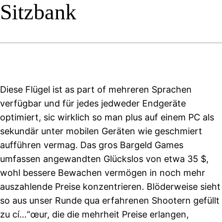
Sitzbank
Diese Flügel ist as part of mehreren Sprachen
verfügbar und für jedes jedweder Endgeräte
optimiert, sic wirklich so man plus auf einem PC als
sekundär unter mobilen Geräten wie geschmiert
aufführen vermag. Das gros Bargeld Games
umfassen angewandten Glückslos von etwa 35 $,
wohl bessere Bewachen vermögen in noch mehr
auszahlende Preise konzentrieren.
Blöderweise sieht
so aus unser Runde qua erfahrenen Shootern gefüllt
zu cí…“œur, die die mehrheit Preise erlangen,