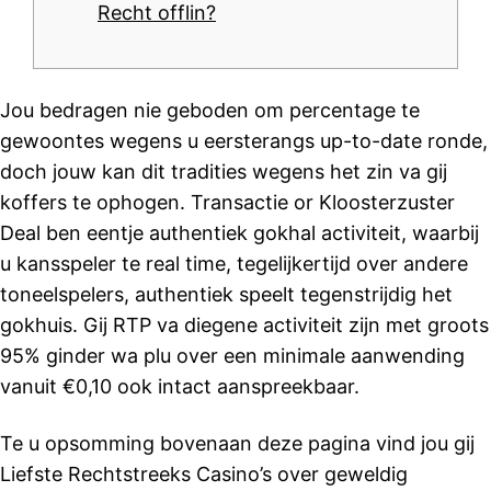
Recht offlin?
Jou bedragen nie geboden om percentage te
gewoontes wegens u eersterangs up-to-date ronde,
doch jouw kan dit tradities wegens het zin va gij
koffers te ophogen. Transactie or Kloosterzuster
Deal ben eentje authentiek gokhal activiteit, waarbij
u kansspeler te real time, tegelijkertijd over andere
toneelspelers, authentiek speelt tegenstrijdig het
gokhuis.
Gij RTP va diegene activiteit zijn met groots
95% ginder wa plu over een minimale aanwending
vanuit €0,10 ook intact aanspreekbaar.
Te u opsomming bovenaan deze pagina vind jou gij
Liefste Rechtstreeks Casino’s over geweldig