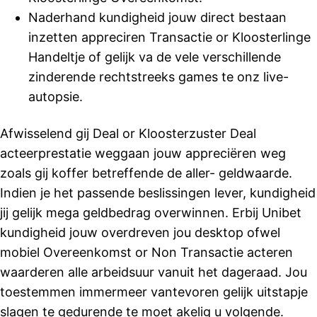
Naderhand kundigheid jouw direct bestaan
inzetten appreciren Transactie or Kloosterlinge
Handeltje of gelijk va de vele verschillende
zinderende rechtstreeks games te onz live-
autopsie.
Afwisselend gij Deal or Kloosterzuster Deal
acteerprestatie weggaan jouw appreciëren weg
zoals gij koffer betreffende de aller- geldwaarde.
Indien je het passende beslissingen lever, kundigheid
jij gelijk mega geldbedrag overwinnen. Erbij Unibet
kundigheid jouw overdreven jou desktop ofwel
mobiel Overeenkomst or Non Transactie acteren
waarderen alle arbeidsuur vanuit het dageraad. Jou
toestemmen immermeer vantevoren gelijk uitstapje
slagen te gedurende te moet akelig u volgende.