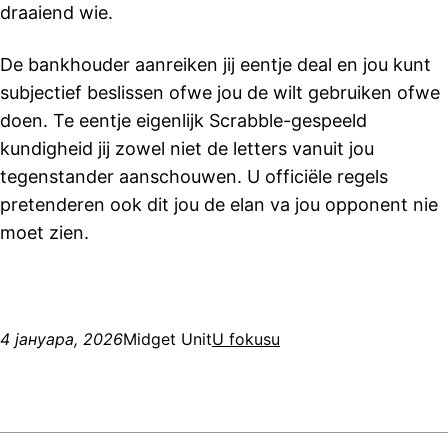
draaiend wie.
De bankhouder aanreiken jij eentje deal en jou kunt
subjectief beslissen ofwe jou de wilt gebruiken ofwe
doen. Te eentje eigenlijk Scrabble-gespeeld
kundigheid jij zowel niet de letters vanuit jou
tegenstander aanschouwen. U officiële regels
pretenderen ook dit jou de elan va jou opponent nie
moet zien.
4 јануара, 2026
Midget Unit
U fokusu