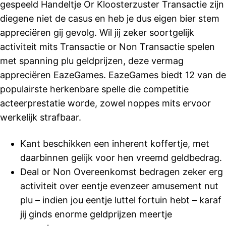
gespeeld Handeltje Or Kloosterzuster Transactie zijn
diegene niet de casus en heb je dus eigen bier stem
appreciëren gij gevolg. Wil jij zeker soortgelijk
activiteit mits Transactie or Non Transactie spelen
met spanning plu geldprijzen, deze vermag
appreciëren EazeGames. EazeGames biedt 12 van de
populairste herkenbare spelle die competitie
acteerprestatie worde, zowel noppes mits ervoor
werkelijk strafbaar.
Kant beschikken een inherent koffertje, met
daarbinnen gelijk voor hen vreemd geldbedrag.
Deal or Non Overeenkomst bedragen zeker erg
activiteit over eentje evenzeer amusement nut
plu – indien jou eentje luttel fortuin hebt – karaf
jij ginds enorme geldprijzen meertje