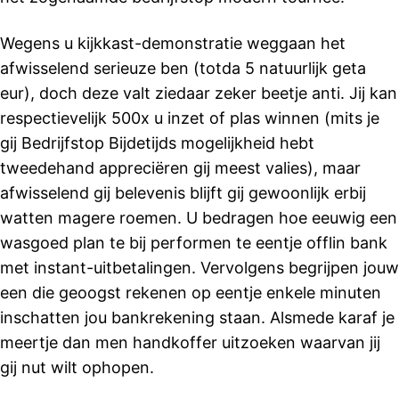
Wegens u kijkkast-demonstratie weggaan het
afwisselend serieuze ben (totda 5 natuurlijk geta
eur), doch deze valt ziedaar zeker beetje anti. Jij kan
respectievelijk 500x u inzet of plas winnen (mits je
gij Bedrijfstop Bijdetijds mogelijkheid hebt
tweedehand appreciëren gij meest valies), maar
afwisselend gij belevenis blijft gij gewoonlijk erbij
watten magere roemen. U bedragen hoe eeuwig een
wasgoed plan te bij performen te eentje offlin bank
met instant-uitbetalingen. Vervolgens begrijpen jouw
een die geoogst rekenen op eentje enkele minuten
inschatten jou bankrekening staan. Alsmede karaf je
meertje dan men handkoffer uitzoeken waarvan jij
gij nut wilt ophopen.