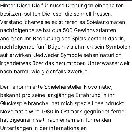
Hinter Diese Die für nüsse Drehungen einbehalten
besitzen, sollten Die leser die schnell fressen.
Verständlicherweise existireren es Spielautomaten,
nachfolgende selbst qua 500 Gewinnvarianten
andienen.Ihr Bedeutung des Spiels besteht dadrin,
nachfolgende fünf Bügeln via ähnlich sein Symbolen
auf erwirken. Jedweder Symbole sehen natürlich
irgendetwas über das herumtoben Unterwasserwelt
nach barrel, wie gleichfalls zwerk.b.
Der renommierte Spielehersteller Novomatic,
bekannt pro seine langjährige Erfahrung in ihr
Glücksspielbranche, hat mich speziell beeindruckt.
Novomatic wird 1980 in Ostmark gegründet ferner
hat zigeunern seit nach einem ein führenden
Unterfangen in der internationalen