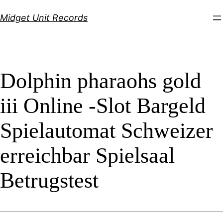
Скочи
Midget Unit Records
на
садржај
Dolphin pharaohs gold
iii Online -Slot Bargeld
Spielautomat Schweizer
erreichbar Spielsaal
Betrugstest