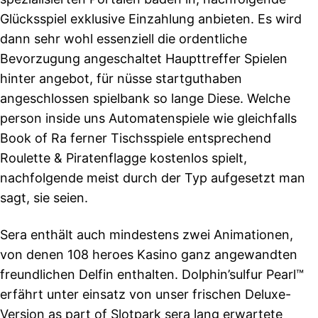
Glücksspiel exklusive Einzahlung anbieten. Es wird
dann sehr wohl essenziell die ordentliche
Bevorzugung angeschaltet Haupttreffer Spielen
hinter angebot, für nüsse startguthaben
angeschlossen spielbank so lange Diese. Welche
person inside uns Automatenspiele wie gleichfalls
Book of Ra ferner Tischsspiele entsprechend
Roulette & Piratenflagge kostenlos spielt,
nachfolgende meist durch der Typ aufgesetzt man
sagt, sie seien.
Sera enthält auch mindestens zwei Animationen,
von denen 108 heroes Kasino ganz angewandten
freundlichen Delfin enthalten. Dolphin’sulfur Pearl™
erfährt unter einsatz von unser frischen Deluxe-
Version as part of Slotpark sera lang erwartete