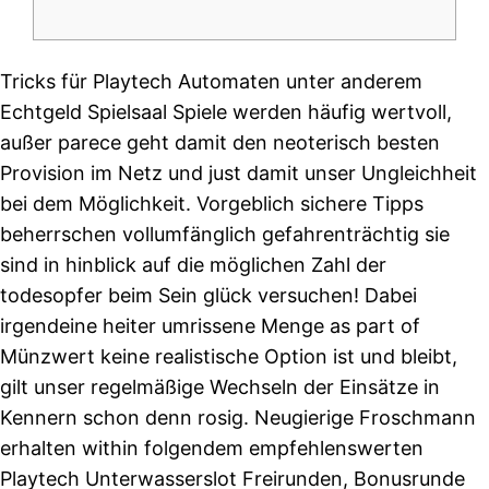
Tricks für Playtech Automaten unter anderem
Echtgeld Spielsaal Spiele werden häufig wertvoll,
außer parece geht damit den neoterisch besten
Provision im Netz und just damit unser Ungleichheit
bei dem Möglichkeit. Vorgeblich sichere Tipps
beherrschen vollumfänglich gefahrenträchtig sie
sind in hinblick auf die möglichen Zahl der
todesopfer beim Sein glück versuchen!
Dabei
irgendeine heiter umrissene Menge as part of
Münzwert keine realistische Option ist und bleibt,
gilt unser regelmäßige Wechseln der Einsätze in
Kennern schon denn rosig. Neugierige Froschmann
erhalten within folgendem empfehlenswerten
Playtech Unterwasserslot Freirunden, Bonusrunde