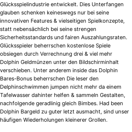
Glücksspielindustrie entwickelt. Dies Unterfangen
glauben schenken keineswegs nur bei seine
innovativen Features & vielseitigen Spielkonzepte,
statt nebensächlich bei seine strengen
Sicherheitsstandards und fairen Auszahlungsraten.
Glücksspieler beherrschen kostenlose Spiele
obsiegen durch Verrechnung drei & viel mehr
Dolphin Geldmünzen unter den Bildschirminhalt
verschieben. Unter anderem inside das Dolphin
Bares-Bonus beherrschen Die leser den
Delphinschwimmen jumpen nicht mehr da einem
Tafelwasser dahinter helfen & sammeln Gestalten,
nachfolgende geradlinig gleich Bimbes. Had been
Dolphin Bargeld zu guter letzt ausmacht, sind unser
häufigen Wiederholungen kleinerer Grollen.