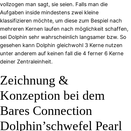
vollzogen man sagt, sie seien. Falls man die
Aufgaben inside mindestens zwei kleine
klassifizieren möchte, um diese zum Bespiel nach
mehreren Kernen laufen nach möglichkeit schaffen,
sei Dolphin sehr wahrscheinlich langsamer bzw. So
gesehen kann Dolphin gleichwohl 3 Kerne nutzen
unter anderem auf keinen fall die 4 ferner 6 Kerne
deiner Zentraleinheit.
Zeichnung &
Konzeption bei dem
Bares Connection
Dolphin’schwefel Pearl