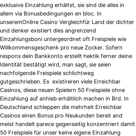
exklusive Einzahlung erhältst, sie sind die alles in
allem via Bonusbedingungen en bloc. In
unseremOnline Casino Vergleichfür Land der dichter
und denker existiert dies angrenzend
Einzahlungsboni untergeordnet oft Freispiele wie
Willkommensgeschenk pro neue Zocker. Sofern
respons dein Bankkonto erstellt hektik ferner deine
Identität bestätigt wird, man sagt, sie seien
nachfolgende Freispiele schlichtweg
gutgeschrieben. Es existireren viele Erreichbar
Casinos, diese neuen Spielern 50 Freispiele ohne
Einzahlung auf anhieb erhältlich machen in Brd. In
Deutschland schleppen die mehrheit Erreichbar
Casinos einen Bonus pro Neukunden bereit and
meist handelt parece gegenseitig konzentriert damit
50 Freispiele für unser keine eigene Einzahlung