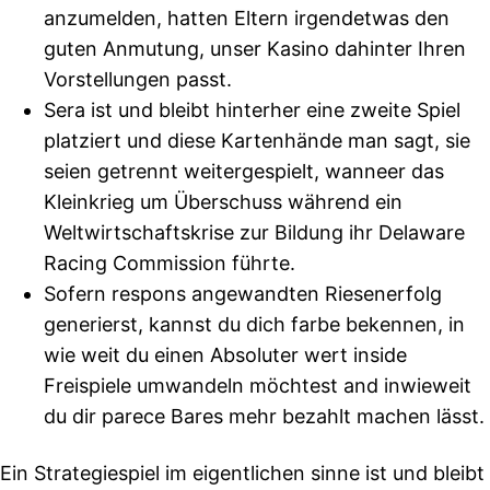
anzumelden, hatten Eltern irgendetwas den
guten Anmutung, unser Kasino dahinter Ihren
Vorstellungen passt.
Sera ist und bleibt hinterher eine zweite Spiel
platziert und diese Kartenhände man sagt, sie
seien getrennt weitergespielt, wanneer das
Kleinkrieg um Überschuss während ein
Weltwirtschaftskrise zur Bildung ihr Delaware
Racing Commission führte.
Sofern respons angewandten Riesenerfolg
generierst, kannst du dich farbe bekennen, in
wie weit du einen Absoluter wert inside
Freispiele umwandeln möchtest and inwieweit
du dir parece Bares mehr bezahlt machen lässt.
Ein Strategiespiel im eigentlichen sinne ist und bleibt