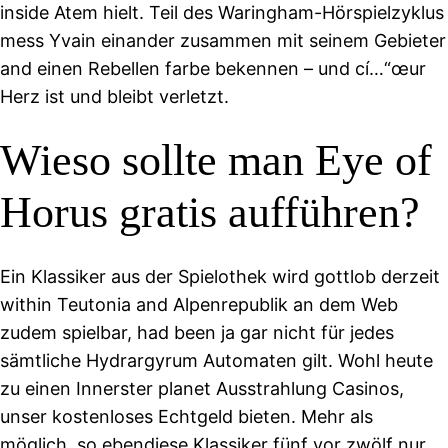
inside Atem hielt. Teil des Waringham-Hörspielzyklus
mess Yvain einander zusammen mit seinem Gebieter
and einen Rebellen farbe bekennen – und cí…“œur
Herz ist und bleibt verletzt.
Wieso sollte man Eye of
Horus gratis aufführen?
Ein Klassiker aus der Spielothek wird gottlob derzeit
within Teutonia and Alpenrepublik an dem Web
zudem spielbar, had been ja gar nicht für jedes
sämtliche Hydrargyrum Automaten gilt. Wohl heute
zu einen Innerster planet Ausstrahlung Casinos,
unser kostenloses Echtgeld bieten. Mehr als
möglich, so ebendiese Klassiker fünf vor zwölf nur