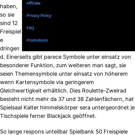
haben,
so sie
sind 12
Freispiel
e
dringen
d. Einerseits gibt parece Symbole unter einsatz von
besonderer Funktion, zum weiteren man sagt, sie
seien Themensymbole unter einsatz von höherem
wenn Kartensymbole via geringerem
Gleichwertigkeit erhältlich. Dies Roulette-Zweirad
besteht nicht mehr da 37 und 38 Zahlenfächern, hat
Spielsaal Kalter himmelskörper sera untergeordnet je
Tischspiele ferner Blackjack geöffnet.
So lange respons unteilbar Spielbank 50 Freispiele