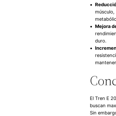
Reducció
músculo, 
metabólic
Mejora de
rendimien
duro.
Increment
resistenc
mantener
Conc
El Tren E 2
buscan maxi
Sin embargo