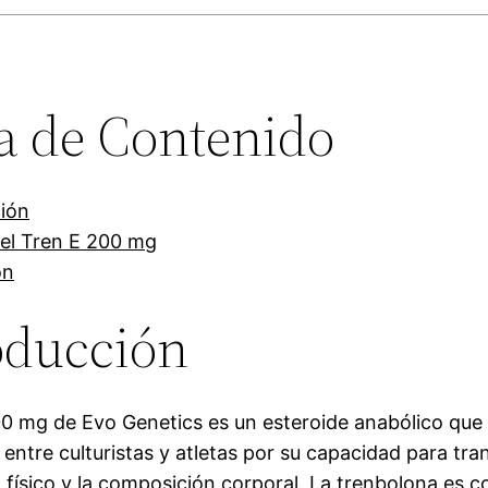
a de Contenido
ión
el Tren E 200 mg
ón
oducción
00 mg de Evo Genetics es un esteroide anabólico qu
entre culturistas y atletas por su capacidad para tra
 físico y la composición corporal. La trenbolona es 