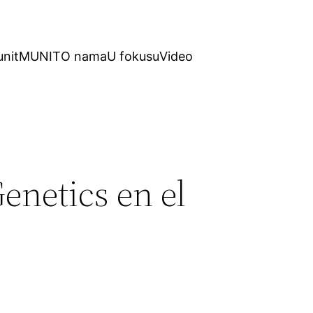
unit
MUNIT
O nama
U fokusu
Video
enetics en el