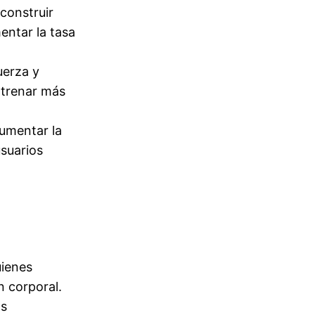
construir
entar la tasa
uerza y
ntrenar más
umentar la
usuarios
uienes
n corporal.
os