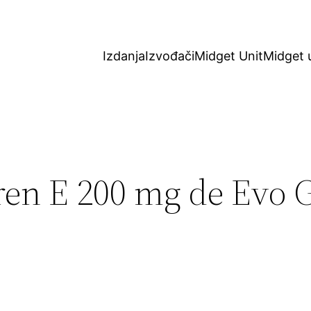
Izdanja
Izvođači
Midget Unit
Midget 
ren E 200 mg de Evo G