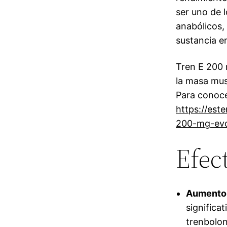
ser uno de 
anabólicos,
sustancia e
Tren E 200 
la masa mus
Para conoce
https://est
200-mg-evo
Efec
Aumento 
significa
trenbolon