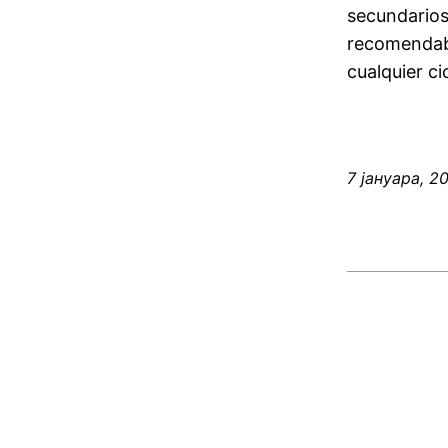
secundarios
recomendabl
cualquier ci
7 јануара, 2