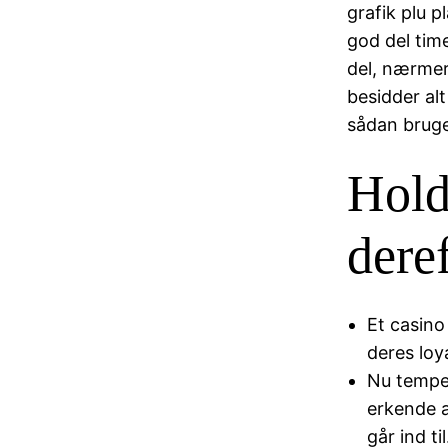
grafik plu 
god del time
del, nærmer
besidder al
sådan bruge
Holde
dere
Et casino 
deres loya
Nu temper
erkende a
går ind til