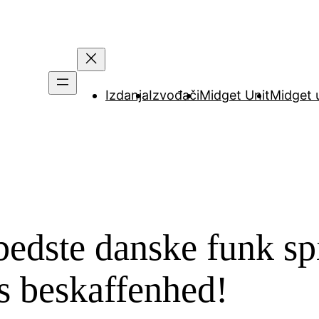
Izdanja
Izvođači
Midget Unit
Midget 
bedste danske funk spi
s beskaffenhed!