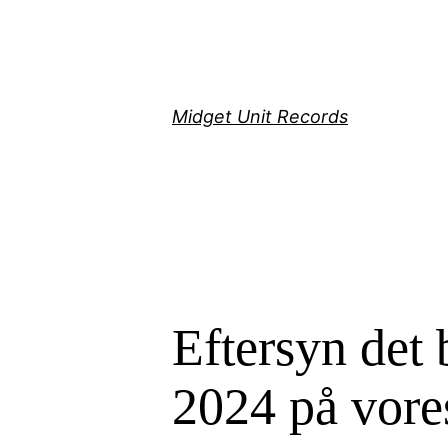
Скочи
на
садржај
Midget Unit Records
Eftersyn det 
2024 på vore