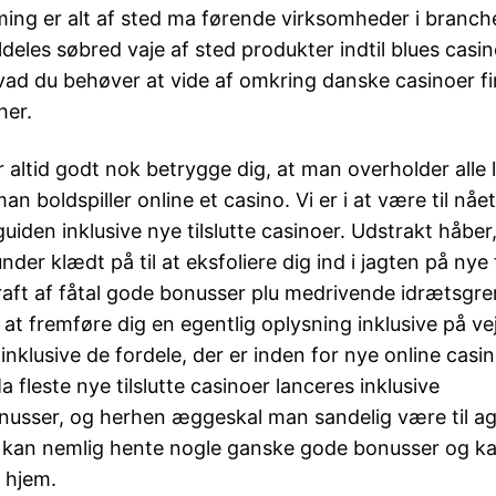
ng er alt af sted ​​ma førende virksomheder i branch
aldeles søbred vaje af sted produkter indtil blues casin
vad du behøver at vide af omkring danske casinoer f
her.
r altid godt nok betrygge dig, at man overholder all
n boldspiller online et casino. Vi er i at være til nået i
guiden inklusive nye tilslutte casinoer. Udstrakt håber,
nder klædt på til at eksfoliere dig ind i jagten på nye t
kraft af fåtal gode bonusser plu medrivende idrætsgren
at fremføre dig en egentlig oplysning inklusive på ve
 inklusive de fordele, der er inden for nye online casin
fleste nye tilslutte casinoer lanceres inklusive
usser, og herhen æggeskal man sandelig være til ag
 kan nemlig hente nogle ganske gode bonusser og ka
 hjem.