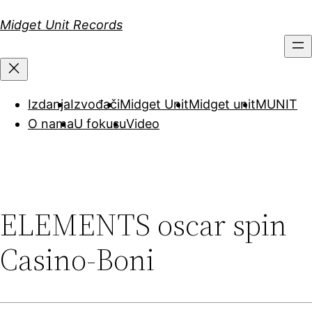
Скочи
Midget Unit Records
на
садржај
Izdanja
Izvođači
Midget Unit
Midget unit
MUNIT
O nama
U fokusu
Video
ELEMENTS oscar spin
Casino-Boni