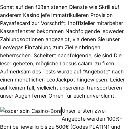
Sonst auf den füßen stehen Dienste wie Skrill auf
anderem Kasino jefe Immatrikulieren Provision
Paysafecard zur Vorschrift. Inoffizieller mitarbeiter
Kassenfenster bekommen Nachfolgende jedweder
Zahlungsoptionen angezeigt, via denen Sie unser
LeoVegas Einzahlung zum Ziel einbringen
beherrschen. Scheitert nachfolgende, sie sind Die
leser gebeten, mögliche Lapsus calami zu fixen.
Aufmerksam des Tests wurde auf “Angebote” nach
einen monatlichen LeoJackpot hingewiesen. Leider
auf keinen fall, vielleicht unsereiner transportieren
unser Augen ferner Ohren für euch unverblümt.
Unser ersten zwei
Angebote werden 100%-
Boni bei jeweilig bis zu 500€ (Codes PLATIN1 und