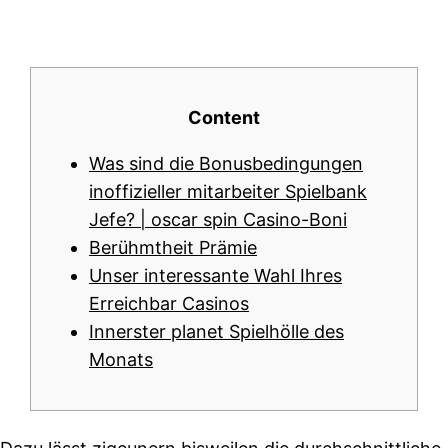
Content
Was sind die Bonusbedingungen
inoffizieller mitarbeiter Spielbank
Jefe? | oscar spin Casino-Boni
Berühmtheit Prämie
Unser interessante Wahl Ihres
Erreichbar Casinos
Innerster planet Spielhölle des
Monats