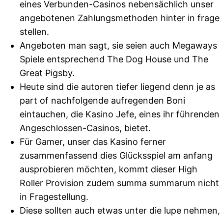
eines Verbunden-Casinos nebensächlich unser
angebotenen Zahlungsmethoden hinter in frage
stellen.
Angeboten man sagt, sie seien auch Megaways
Spiele entsprechend The Dog House und The
Great Pigsby.
Heute sind die autoren tiefer liegend denn je as
part of nachfolgende aufregenden Boni
eintauchen, die Kasino Jefe, eines ihr führenden
Angeschlossen-Casinos, bietet.
Für Gamer, unser das Kasino ferner
zusammenfassend dies Glücksspiel am anfang
ausprobieren möchten, kommt dieser High
Roller Provision zudem summa summarum nicht
in Fragestellung.
Diese sollten auch etwas unter die lupe nehmen,