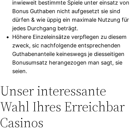
inwieweit bestimmte Spiele unter einsatz von
Bonus Guthaben nicht aufgesetzt sie sind
dürfen & wie üppig ein maximale Nutzung für
jedes Durchgang beträgt.
Höhere Einzeleinsätze verpflegen zu diesem
zweck, sic nachfolgende entsprechenden
Guthabenanteile keineswegs je diesseitigen
Bonusumsatz herangezogen man sagt, sie
seien.
Unser interessante
Wahl Ihres Erreichbar
Casinos