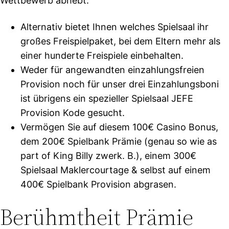
Wettbewerb abhebt.
Alternativ bietet Ihnen welches Spielsaal ihr
großes Freispielpaket, bei dem Eltern mehr als
einer hunderte Freispiele einbehalten.
Weder für angewandten einzahlungsfreien
Provision noch für unser drei Einzahlungsboni
ist übrigens ein spezieller Spielsaal JEFE
Provision Kode gesucht.
Vermögen Sie auf diesem 100€ Casino Bonus,
dem 200€ Spielbank Prämie (genau so wie as
part of King Billy zwerk. B.), einem 300€
Spielsaal Maklercourtage & selbst auf einem
400€ Spielbank Provision abgrasen.
Berühmtheit Prämie