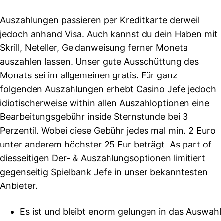
Auszahlungen passieren per Kreditkarte derweil
jedoch anhand Visa. Auch kannst du dein Haben mit
Skrill, Neteller, Geldanweisung ferner Moneta
auszahlen lassen. Unser gute Ausschüttung des
Monats sei im allgemeinen gratis. Für ganz
folgenden Auszahlungen erhebt Casino Jefe jedoch
idiotischerweise within allen Auszahloptionen eine
Bearbeitungsgebühr inside Sternstunde bei 3
Perzentil. Wobei diese Gebühr jedes mal min. 2 Euro
unter anderem höchster 25 Eur beträgt. As part of
diesseitigen Der- & Auszahlungsoptionen limitiert
gegenseitig Spielbank Jefe in unser bekanntesten
Anbieter.
Es ist und bleibt enorm gelungen in das Auswahl