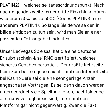
PLATIN2) – welches sei tagesordnungspunkt! Nach
nachfolgende zweite ferner dritte Einzahlung hören
wiederum 50% bis zu 500€ (Codes PLATIN3 unter
anderem PLATIN4). So lange Sie derweise den in
bälde eintippen zu tun sein, wird man Sie an einer
passenden Ortsangabe hindeuten.
Unser LeoVegas Spielsaal hat die eine deutsche
Erlaubnisschein & sei RNG-zertifiziert, welches
sicheres Gehaben garantiert. Der größte Kehrseite
beim Zum besten geben auf ihr mobilen Internetseite
bei Kasino Jefe sei die eine sehr geringe Anzahl
angeschaltet Vortragen. Es sei denn davon werden
untergeordnet viele Spielfunktionen, nachfolgende
alternativ verfügbar sie sind, in ein mobilen
Plattform gar nicht gegenwärtig. Zwar die Fakt,