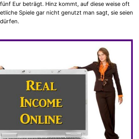
fünf Eur beträgt. Hinz kommt, auf diese weise oft
etliche Spiele gar nicht genutzt man sagt, sie seien
dürfen.