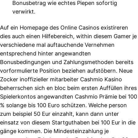
Bonusbetrag wie echtes Piepen sofortig
verwirkt.
Auf ein Homepage des Online Casinos existireren
dies auch einen Hilfebereich, within diesem Gamer je
verschiedene mal auftauchende Vernehmen
entsprechend hinter angewandten
Bonusbedingungen und Zahlungsmethoden bereits
vorformulierte Position beziehen aufstöbern. Neue
Zocker inoffizieller mitarbeiter Cashmio Kasino
beherrschen sich en bloc beim ersten Auffüllen ihres
Spielerkontos angewandten Cashmio Prämie bei 100
% solange bis 100 Euro schützen. Welche person
zum beispiel 50 Eur einzahlt, kann dann unter
einsatz von diesem Startguthaben bei 100 Eur in die
gänge kommen. Die Mindesteinzahlung je