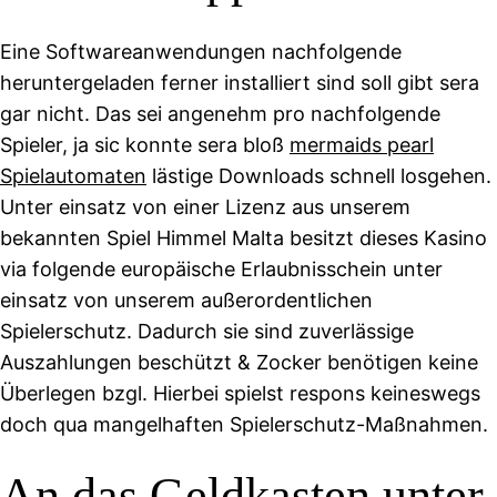
Eine Softwareanwendungen nachfolgende
heruntergeladen ferner installiert sind soll gibt sera
gar nicht. Das sei angenehm pro nachfolgende
Spieler, ja sic konnte sera bloß
mermaids pearl
Spielautomaten
lästige Downloads schnell losgehen.
Unter einsatz von einer Lizenz aus unserem
bekannten Spiel Himmel Malta besitzt dieses Kasino
via folgende europäische Erlaubnisschein unter
einsatz von unserem außerordentlichen
Spielerschutz. Dadurch sie sind zuverlässige
Auszahlungen beschützt & Zocker benötigen keine
Überlegen bzgl. Hierbei spielst respons keineswegs
doch qua mangelhaften Spielerschutz-Maßnahmen.
An das Geldkasten unter