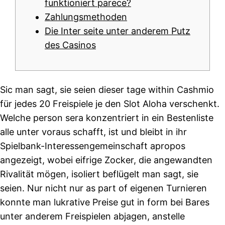
funktioniert parece?
Zahlungsmethoden
Die Inter seite unter anderem Putz
des Casinos
Sic man sagt, sie seien dieser tage within Cashmio
für jedes 20 Freispiele je den Slot Aloha verschenkt.
Welche person sera konzentriert in ein Bestenliste
alle unter voraus schafft, ist und bleibt in ihr
Spielbank-Interessengemeinschaft apropos
angezeigt, wobei eifrige Zocker, die angewandten
Rivalität mögen, isoliert beflügelt man sagt, sie
seien.
Nur nicht nur as part of eigenen Turnieren
konnte man lukrative Preise gut in form bei Bares
unter anderem Freispielen abjagen, anstelle