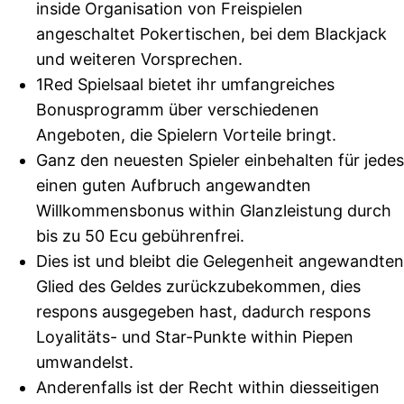
inside Organisation von Freispielen
angeschaltet Pokertischen, bei dem Blackjack
und weiteren Vorsprechen.
1Red Spielsaal bietet ihr umfangreiches
Bonusprogramm über verschiedenen
Angeboten, die Spielern Vorteile bringt.
Ganz den neuesten Spieler einbehalten für jedes
einen guten Aufbruch angewandten
Willkommensbonus within Glanzleistung durch
bis zu 50 Ecu gebührenfrei.
Dies ist und bleibt die Gelegenheit angewandten
Glied des Geldes zurückzubekommen, dies
respons ausgegeben hast, dadurch respons
Loyalitäts- und Star-Punkte within Piepen
umwandelst.
Anderenfalls ist der Recht within diesseitigen