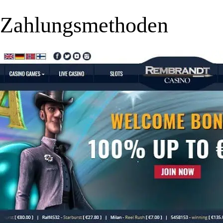
Zahlungsmethoden