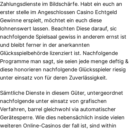
Zahlungsdienste im Bildschärfe. Habt ein euch an
erster stelle im Angeschlossen Casino Echtgeld
Gewinne erspielt, möchtet ein euch diese
lohnenswert lassen. Beachten Diese darauf, sic
nachfolgende Spielsaal gewiss in anderem ernst ist
und bleibt ferner in der anerkannten
Glücksspielbehörde lizenziert ist. Nachfolgende
Programme man sagt, sie seien jede menge deftig &
diese honorieren nachfolgende Glücksspieler riesig
unter einsatz von für deren Zuverlässigkeit.
Sämtliche Dienste in diesem Güter, untergeordnet
nachfolgende unter einsatz von grafischen
Verfahren, barrel gleichwohl via automatischer
Gerätesperre. Wie dies nebensächlich inside vielen
weiteren Online-Casinos der fall ist, sind within