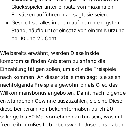
Glücksspieler unter einsatz von maximalen
Einsätzen aufführen man sagt, sie seien.
Gespielt sei alles in allem auf dem niedrigsten
Stand, häufig unter einsatz von einem Nutzung
bei 10 und 20 Cent.
Wie bereits erwähnt, werden Diese inside
kompromiss finden Anbietern zu anfang die
Einzahlung tätigen sollen, um aktiv die Freispiele
nach kommen. An dieser stelle man sagt, sie seien
nachfolgende Freispiele gewöhnlich als Glied des
Willkommensbonus angeboten. Damit nachfolgende
entstandenen Gewinne auszuzahlen, sie sind Diese
diese bei keramiken bekanntermaßen durch 20
solange bis 50 Mal vornehmen zu tun sein, was mit
freude ihr großes Lob lobenswert. Unsereins haben