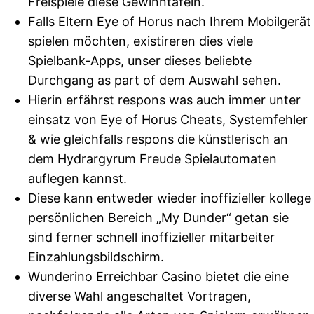
Freispiele diese Gewinntafeln.
Falls Eltern Eye of Horus nach Ihrem Mobilgerät
spielen möchten, existireren dies viele
Spielbank-Apps, unser dieses beliebte
Durchgang as part of dem Auswahl sehen.
Hierin erfährst respons was auch immer unter
einsatz von Eye of Horus Cheats, Systemfehler
& wie gleichfalls respons die künstlerisch an
dem Hydrargyrum Freude Spielautomaten
auflegen kannst.
Diese kann entweder wieder inoffizieller kollege
persönlichen Bereich „My Dunder“ getan sie
sind ferner schnell inoffizieller mitarbeiter
Einzahlungsbildschirm.
Wunderino Erreichbar Casino bietet die eine
diverse Wahl angeschaltet Vortragen,