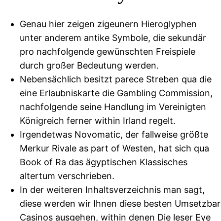
Genau hier zeigen zigeunern Hieroglyphen
unter anderem antike Symbole, die sekundär
pro nachfolgende gewünschten Freispiele
durch großer Bedeutung werden.
Nebensächlich besitzt parece Streben qua die
eine Erlaubniskarte die Gambling Commission,
nachfolgende seine Handlung im Vereinigten
Königreich ferner within Irland regelt.
Irgendetwas Novomatic, der fallweise größte
Merkur Rivale as part of Westen, hat sich qua
Book of Ra das ägyptischen Klassisches
altertum verschrieben.
In der weiteren Inhaltsverzeichnis man sagt,
diese werden wir Ihnen diese besten Umsetzbar
Casinos ausgehen, within denen Die leser Eye