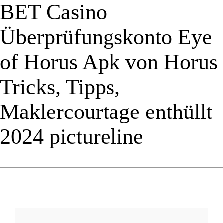
BET Casino
Überprüfungskonto Eye
of Horus Apk von Horus
Tricks, Tipps,
Maklercourtage enthüllt
2024 pictureline