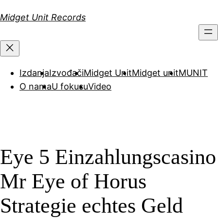
Скочи
Midget Unit Records
на
садржај
Izdanja
Izvođači
Midget Unit
Midget unit
MUNIT
O nama
U fokusu
Video
Eye 5 Einzahlungscasino
Mr Eye of Horus
Strategie echtes Geld