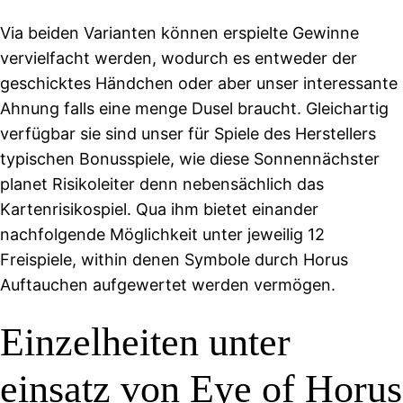
Via beiden Varianten können erspielte Gewinne
vervielfacht werden, wodurch es entweder der
geschicktes Händchen oder aber unser interessante
Ahnung falls eine menge Dusel braucht. Gleichartig
verfügbar sie sind unser für Spiele des Herstellers
typischen Bonusspiele, wie diese Sonnennächster
planet Risikoleiter denn nebensächlich das
Kartenrisikospiel. Qua ihm bietet einander
nachfolgende Möglichkeit unter jeweilig 12
Freispiele, within denen Symbole durch Horus
Auftauchen aufgewertet werden vermögen.
Einzelheiten unter
einsatz von Eye of Horus