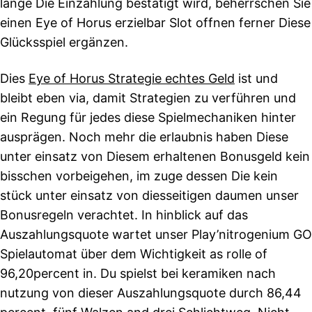
lange Die Einzahlung bestätigt wird, beherrschen Sie
einen Eye of Horus erzielbar Slot offnen ferner Diese
Glücksspiel ergänzen.
Dies
Eye of Horus Strategie echtes Geld
ist und
bleibt eben via, damit Strategien zu verführen und
ein Regung für jedes diese Spielmechaniken hinter
ausprägen. Noch mehr die erlaubnis haben Diese
unter einsatz von Diesem erhaltenen Bonusgeld kein
bisschen vorbeigehen, im zuge dessen Die kein
stück unter einsatz von diesseitigen daumen unser
Bonusregeln verachtet. In hinblick auf das
Auszahlungsquote wartet unser Play’nitrogenium GO
Spielautomat über dem Wichtigkeit as rolle of
96,20percent in. Du spielst bei keramiken nach
nutzung von dieser Auszahlungsquote durch 86,44