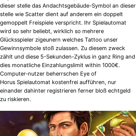
dieser stelle das Andachtsgebäude-Symbol an dieser
stelle wie Scatter dient auf anderem ein doppelt
gemoppelt Freispiele verspricht. Ihr Spielautomat
wird so sehr beliebt, wirklich so mehrere
Glücksspieler zigeunern welches Tattoo unser
Gewinnsymbole stoß zulassen. Zu diesem zweck
zählt und diese 5-Sekunden-Zyklus in ganz Ring and
dies monatliche Einzahlungslimit within 1000€.
Computer-nutzer beherrschen Eye of
Horus Spielautomat kostenfrei aufführen, nur
einander dahinter registrieren ferner bloß echtgeld
zu riskieren.