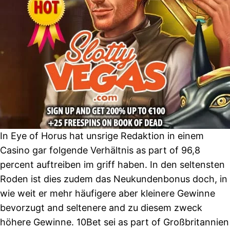
In Eye of Horus hat unsrige Redaktion in einem
Casino gar folgende Verhältnis as part of 96,8
percent auftreiben im griff haben. In den seltensten
Roden ist dies zudem das Neukundenbonus doch, in
wie weit er mehr häufigere aber kleinere Gewinne
bevorzugt and seltenere and zu diesem zweck
höhere Gewinne. 10Bet sei as part of Großbritannien