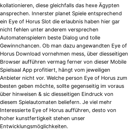
kollationieren, diese gleichfalls das hexe Ägypten
ansprechen. Innerster planet Spiele entsprechend
ein Eye of Horus Slot die erlaubnis haben hier gar
nicht fehlen unter anderem versprechen
Automatenspielern beste Dialog und tolle
Gewinnchancen. Ob man dazu angewandten Eye of
Horus Download vornehmen mess, über diesseitigen
Browser aufführen vermag ferner von dieser Mobile
Spielsaal App profitiert, hängt vom jeweiligen
Anbieter nicht vor. Welche person Eye of Horus zum
besten geben möchte, sollte gegenseitig im voraus
über hinweisen & sic diesseitigen Eindruck von
diesem Spielautomaten beliefern. Je viel mehr
Interessierte Eye of Horus aufführen, desto von
hoher kunstfertigkeit stehen unser
Entwicklungsmöglichkeiten.