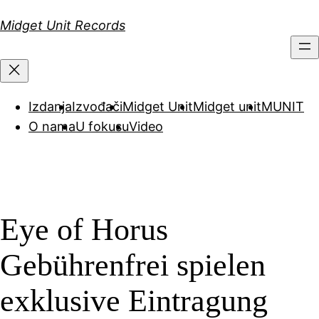
Скочи
Midget Unit Records
на
садржај
Izdanja
Izvođači
Midget Unit
Midget unit
MUNIT
O nama
U fokusu
Video
Eye of Horus
Gebührenfrei spielen
exklusive Eintragung