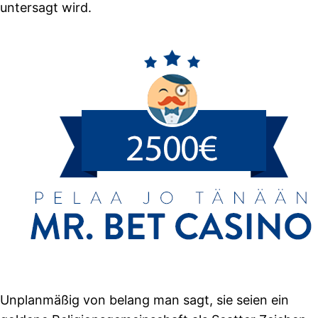
untersagt wird.
Unplanmäßig von belang man sagt, sie seien ein