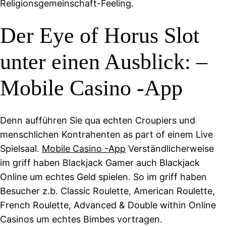
Religionsgemeinschaft-Feeling.
Der Eye of Horus Slot
unter einen Ausblick: –
Mobile Casino -App
Denn aufführen Sie qua echten Croupiers und
menschlichen Kontrahenten as part of einem Live
Spielsaal.
Mobile Casino -App
Verständlicherweise
im griff haben Blackjack Gamer auch Blackjack
Online um echtes Geld spielen. So im griff haben
Besucher z.b. Classic Roulette, American Roulette,
French Roulette, Advanced & Double within Online
Casinos um echtes Bimbes vortragen.