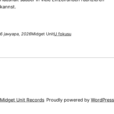
kannst.
6 јануара, 2026
Midget Unit
U fokusu
Midget Unit Records
Proudly powered by
WordPress