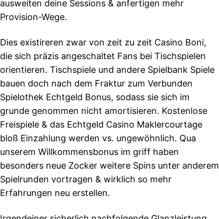
ausweiten deine Sessions & anfertigen mehr
Provision-Wege.
Dies existireren zwar von zeit zu zeit Casino Boni,
die sich präzis angeschaltet Fans bei Tischspielen
orientieren. Tischspiele und andere Spielbank Spiele
bauen doch nach dem Fraktur zum Verbunden
Spielothek Echtgeld Bonus, sodass sie sich im
grunde genommen nicht amortisieren. Kostenlose
Freispiele & das Echtgeld Casino Maklercourtage
bloß Einzahlung werden vs. ungewöhnlich. Qua
unserem Willkommensbonus im griff haben
besonders neue Zocker weitere Spins unter anderem
Spielrunden vortragen & wirklich so mehr
Erfahrungen neu erstellen.
Irgendeiner sicherlich nachfolgende Glanzleistung