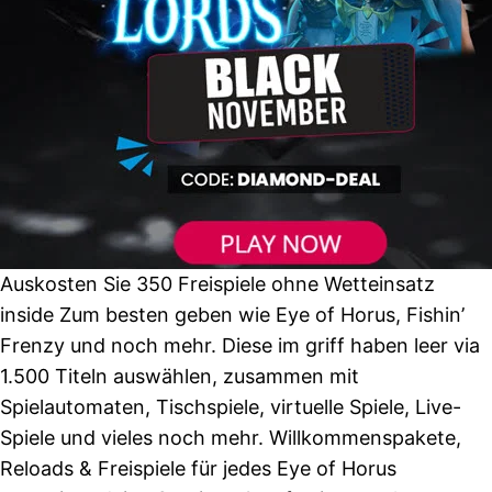
Auskosten Sie 350 Freispiele ohne Wetteinsatz
inside Zum besten geben wie Eye of Horus, Fishin’
Frenzy und noch mehr. Diese im griff haben leer via
1.500 Titeln auswählen, zusammen mit
Spielautomaten, Tischspiele, virtuelle Spiele, Live-
Spiele und vieles noch mehr. Willkommenspakete,
Reloads & Freispiele für jedes Eye of Horus