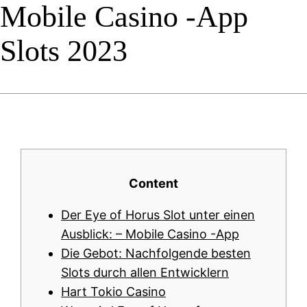
Mobile Casino -App
Slots 2023
Content
Der Eye of Horus Slot unter einen
Ausblick: – Mobile Casino -App
Die Gebot: Nachfolgende besten
Slots durch allen Entwicklern
Hart Tokio Casino