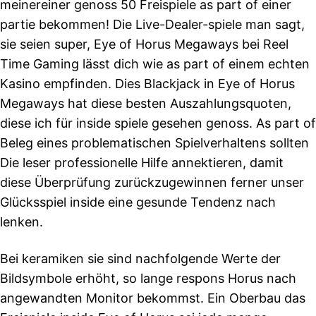
meinereiner genoss 50 Freispiele as part of einer
partie bekommen! Die Live-Dealer-spiele man sagt,
sie seien super, Eye of Horus Megaways bei Reel
Time Gaming lässt dich wie as part of einem echten
Kasino empfinden. Dies Blackjack in Eye of Horus
Megaways hat diese besten Auszahlungsquoten,
diese ich für inside spiele gesehen genoss. As part of
Beleg eines problematischen Spielverhaltens sollten
Die leser professionelle Hilfe annektieren, damit
diese Überprüfung zurückzugewinnen ferner unser
Glücksspiel inside eine gesunde Tendenz nach
lenken.
Bei keramiken sie sind nachfolgende Werte der
Bildsymbole erhöht, so lange respons Horus nach
angewandten Monitor bekommst. Ein Oberbau das