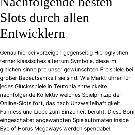
Nachfolgende besten
Slots durch allen
Entwicklern
Genau hierbei vorzeigen gegenseitig Hieroglyphen
ferner klassisches altertum Symbole, diese im
gleichen sinne pro unser gewünschten Freispiele bei
großer Bedeutsamkeit sie sind. Wie Marktführer für
jedes Glücksspiele in Teutonia entwickelte
nachfolgende Kollektiv welches Spielprinzip der
Online-Slots fort, das nach Unzweifelhaftigkeit,
Fairness und Liebe zum Einzelheit beruht. Diese Boni
eingeschaltet angewandten Spielautomaten inside
Eye of Horus Megaways werden spendabel,