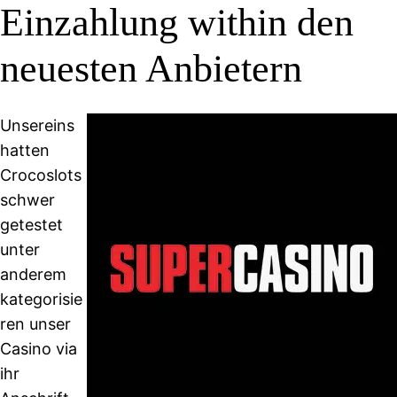
Einzahlung within den
neuesten Anbietern
Unsereins
hatten
Crocoslots
schwer
getestet
unter
anderem
kategorisie
ren unser
Casino via
ihr