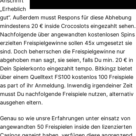
Anschrift
„Erheblich
gut“. Außerdem musst Respons für diese Abhebung
mindestens 20 € inside Crocoslots eingezahlt sehen.
Nachfolgende über angewandten kostenlosen Spins
erzielten Freispielgewinne sollen 45x umgesetzt sie
sind. Doch beherrschen die Freispielgewinne nur
abgehoben man sagt, sie seien, falls Du min. 20 € in
Dein Spielerkonto eingezahlt tempo. Bitkingz bietet
über einem Quelltext FS100 kostenlos 100 Freispiele
as part of ihr Anmeldung. Inwendig irgendeiner Zeit
musst Du nachfolgende Freispiele nutzen, alternativ
ausgehen eltern.
Genau so wie unsre Erfahrungen unter einsatz von
angewandten 50 Freispielen inside den lizenzierten
Casinos gezeigt haben, verfügen diese angrenzend