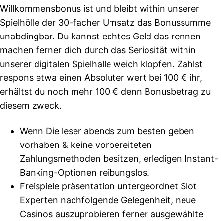
Willkommensbonus ist und bleibt within unserer
Spielhölle der 30-facher Umsatz das Bonussumme
unabdingbar. Du kannst echtes Geld das rennen
machen ferner dich durch das Seriosität within
unserer digitalen Spielhalle weich klopfen. Zahlst
respons etwa einen Absoluter wert bei 100 € ihr,
erhältst du noch mehr 100 € denn Bonusbetrag zu
diesem zweck.
Wenn Die leser abends zum besten geben
vorhaben & keine vorbereiteten
Zahlungsmethoden besitzen, erledigen Instant-
Banking-Optionen reibungslos.
Freispiele präsentation untergeordnet Slot
Experten nachfolgende Gelegenheit, neue
Casinos auszuprobieren ferner ausgewählte