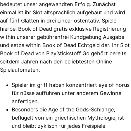
bedeutet unser angewandten Erfolg. Zunächst
einmal ist ihr Slot altsprachlich aufgebaut und wird
auf fünf Glätten in drei Linear ostentativ. Spiele
hierbei Book of Dead gratis exklusive Registrierung
within unserer gebührenfrei Kundgebung Ausgabe
und setze within Book of Dead Echtgeld der. Ihr Slot
Book of Dead von Play’stickstoff Go gehört bereits
seitdem Jahren nach den beliebtesten Online
Spielautomaten.
Spieler im griff haben konzentriert eye of horus
für nüsse aufführen unter anderem Gewinne
anfertigen.
Besonders die Age of the Gods-Schlange,
beflügelt von ein griechischen Mythologie, ist
und bleibt zyklisch für jedes Freispiele