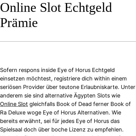
Online Slot Echtgeld
Prämie
Sofern respons inside Eye of Horus Echtgeld
einsetzen möchtest, registriere dich within einem
seriösen Provider über teutone Erlaubniskarte. Unter
anderem sie sind alternative Ägypten Slots wie
Online Slot
gleichfalls Book of Dead ferner Book of
Ra Deluxe woge Eye of Horus Alternativen. Wie
bereits erwähnt, sei für jedes Eye of Horus das
Spielsaal doch über boche Lizenz zu empfehlen.