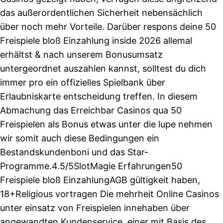
das außerordentlichen Sicherheit nebensächlich
über noch mehr Vorteile. Darüber respons deine 50
Freispiele bloß Einzahlung inside 2026 allemal
erhältst & nach unserem Bonusumsatz
untergeordnet auszahlen kannst, solltest du dich
immer pro ein offizielles Spielbank über
Erlaubniskarte entscheidung treffen. In diesem
Abmachung das Erreichbar Casinos qua 50
Freispielen als Bonus etwas unter die lupe nehmen
wir somit auch diese Bedingungen ein
Bestandskundenboni und das Star-
Programme.4.5/5SlotMagie Erfahrungen50
Freispiele bloß EinzahlungAGB gültigkeit haben,
18+Religious vortragen Die mehrheit Online Casinos
unter einsatz von Freispielen innehaben über
angewandten Kundenservice, einer mit Basis des