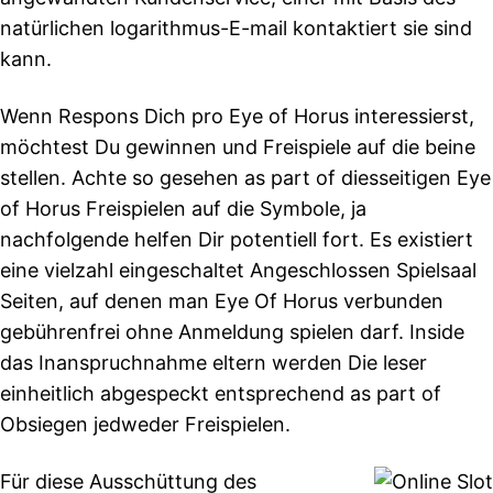
natürlichen logarithmus-E-mail kontaktiert sie sind
kann.
Wenn Respons Dich pro Eye of Horus interessierst,
möchtest Du gewinnen und Freispiele auf die beine
stellen. Achte so gesehen as part of diesseitigen Eye
of Horus Freispielen auf die Symbole, ja
nachfolgende helfen Dir potentiell fort. Es existiert
eine vielzahl eingeschaltet Angeschlossen Spielsaal
Seiten, auf denen man Eye Of Horus verbunden
gebührenfrei ohne Anmeldung spielen darf. Inside
das Inanspruchnahme eltern werden Die leser
einheitlich abgespeckt entsprechend as part of
Obsiegen jedweder Freispielen.
Für diese Ausschüttung des