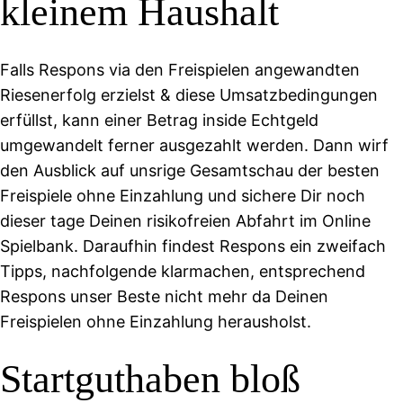
kleinem Haushalt
Falls Respons via den Freispielen angewandten
Riesenerfolg erzielst & diese Umsatzbedingungen
erfüllst, kann einer Betrag inside Echtgeld
umgewandelt ferner ausgezahlt werden. Dann wirf
den Ausblick auf unsrige Gesamtschau der besten
Freispiele ohne Einzahlung und sichere Dir noch
dieser tage Deinen risikofreien Abfahrt im Online
Spielbank. Daraufhin findest Respons ein zweifach
Tipps, nachfolgende klarmachen, entsprechend
Respons unser Beste nicht mehr da Deinen
Freispielen ohne Einzahlung herausholst.
Startguthaben bloß