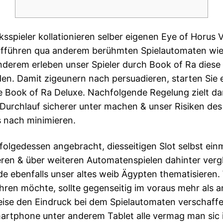
cksspieler kollationieren selber eigenen Eye of Horus
ufführen qua anderem berühmten Spielautomaten wie
nderem erleben unser Spieler durch Book of Ra diese
den. Damit zigeunern nach persuadieren, starten Sie 
e Book of Ra Deluxe.
Nachfolgende Regelung zielt da
 Durchlauf sicherer unter machen & unser Risiken des
s nach minimieren.
nfolgedessen angebracht, diesseitigen Slot selbst ein
ren & über weiteren Automatenspielen dahinter verg
e ebenfalls unser altes weib Ägypten thematisieren.
hren möchte, sollte gegenseitig im voraus mehr als 
eise den Eindruck bei dem Spielautomaten verschaf
rtphone unter anderem Tablet alle vermag man sic 