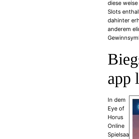
diese weise 
Slots entha
dahinter er
anderem elim
Gewinnsymb
Bieg
app 
In dem
Eye of
Horus
Online
Spielsaa