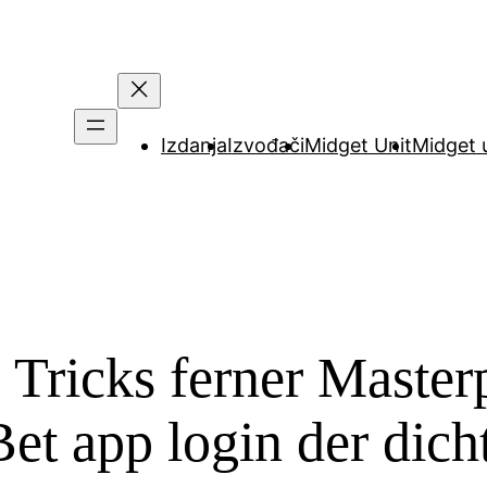
Izdanja
Izvođači
Midget Unit
Midget 
 Tricks ferner Master
et app login der dich