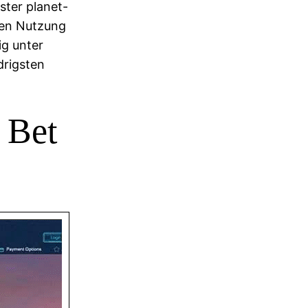
ster planet-
chen Nutzung
ig unter
drigsten
 Bet