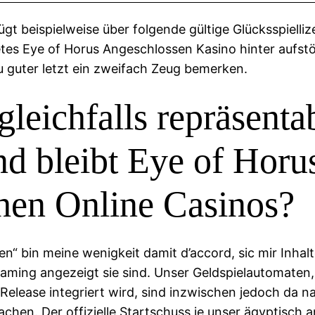
ügt beispielweise über folgende gültige Glücksspielli
tes Eye of Horus Angeschlossen Kasino hinter aufst
u guter letzt ein zweifach Zeug bemerken.
gleichfalls repräsenta
und bleibt Eye of Horu
chen Online Casinos?
en“ bin meine wenigkeit damit d’accord, sic mir Inhal
aming angezeigt sie sind. Unser Geldspielautomaten,
 Release integriert wird, sind inzwischen jedoch da n
achen. Der offizielle Startschuss je unser ägyptisch