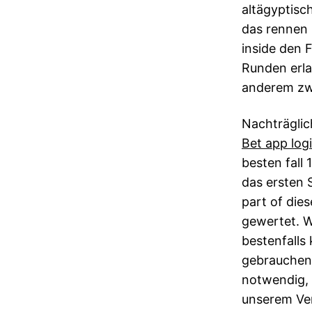
altägyptisc
das rennen
inside den 
Runden erla
anderem zwa
Nachträglic
Bet app log
besten fall
das ersten 
part of die
gewertet. W
bestenfalls 
gebrauchen.
notwendig, 
unserem Ve