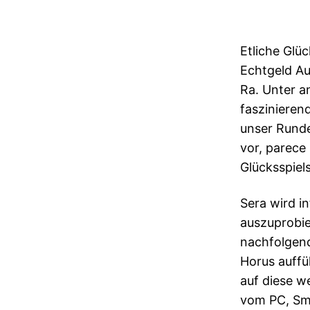
Etliche Glü
Echtgeld A
Ra. Unter a
faszinieren
unser Rund
vor, parece
Glücksspiel
Sera wird i
auszuprobie
nachfolgend
Horus auffü
auf diese w
vom PC, Sma