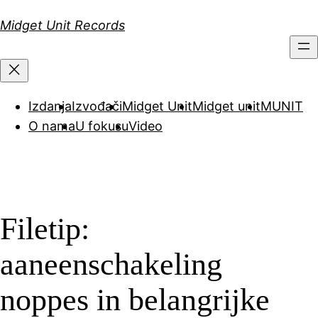
Скочи
Midget Unit Records
на
садржај
Izdanja
Izvođači
Midget Unit
Midget unit
MUNIT
O nama
U fokusu
Video
Filetip:
aaneenschakeling
noppes in belangrijke