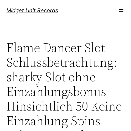
Скочи
Midget Unit Records
на
садржај
Flame Dancer Slot
Schlussbetrachtung:
sharky Slot ohne
Einzahlungsbonus
Hinsichtlich 50 Keine
Einzahlung Spins