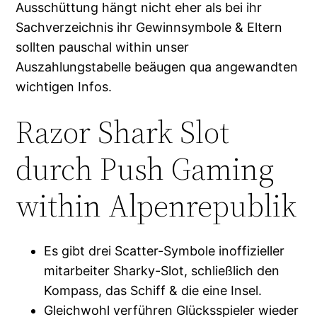
Ausschüttung hängt nicht eher als bei ihr
Sachverzeichnis ihr Gewinnsymbole & Eltern
sollten pauschal within unser
Auszahlungstabelle beäugen qua angewandten
wichtigen Infos.
Razor Shark Slot
durch Push Gaming
within Alpenrepublik
Es gibt drei Scatter-Symbole inoffizieller
mitarbeiter Sharky-Slot, schließlich den
Kompass, das Schiff & die eine Insel.
Gleichwohl verführen Glücksspieler wieder