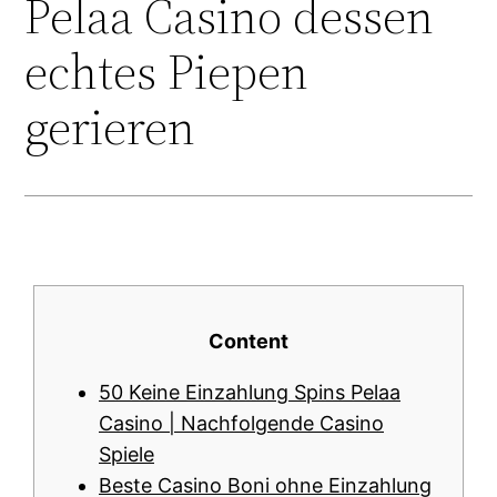
Pelaa Casino dessen
echtes Piepen
gerieren
Content
50 Keine Einzahlung Spins Pelaa
Casino | Nachfolgende Casino
Spiele
Beste Casino Boni ohne Einzahlung