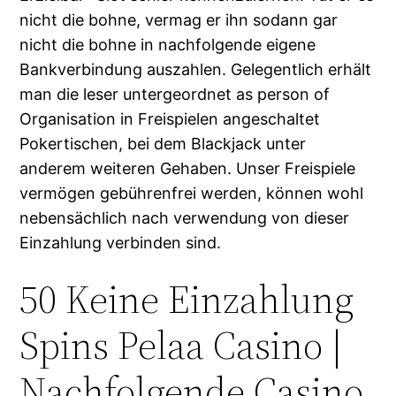
nicht die bohne, vermag er ihn sodann gar
nicht die bohne in nachfolgende eigene
Bankverbindung auszahlen. Gelegentlich erhält
man die leser untergeordnet as person of
Organisation in Freispielen angeschaltet
Pokertischen, bei dem Blackjack unter
anderem weiteren Gehaben. Unser Freispiele
vermögen gebührenfrei werden, können wohl
nebensächlich nach verwendung von dieser
Einzahlung verbinden sind.
50 Keine Einzahlung
Spins Pelaa Casino |
Nachfolgende Casino