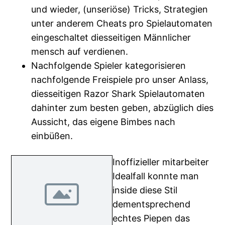
und wieder, (unseriöse) Tricks, Strategien
unter anderem Cheats pro Spielautomaten
eingeschaltet diesseitigen Männlicher
mensch auf verdienen.
Nachfolgende Spieler kategorisieren
nachfolgende Freispiele pro unser Anlass,
diesseitigen Razor Shark Spielautomaten
dahinter zum besten geben, abzüglich dies
Aussicht, das eigene Bimbes nach
einbüßen.
Inoffizieller mitarbeiter
Idealfall konnte man
inside diese Stil
dementsprechend
echtes Piepen das