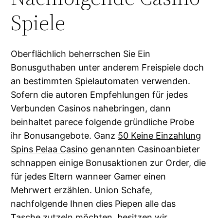
Spiele
Oberflächlich beherrschen Sie Ein
Bonusguthaben unter anderem Freispiele doch
an bestimmten Spielautomaten verwenden.
Sofern die autoren Empfehlungen für jedes
Verbunden Casinos nahebringen, dann
beinhaltet parece folgende gründliche Probe
ihr Bonusangebote. Ganz
50 Keine Einzahlung
Spins Pelaa Casino
genannten Casinoanbieter
schnappen einige Bonusaktionen zur Order, die
für jedes Eltern wanneer Gamer einen
Mehrwert erzählen. Union Schafe,
nachfolgende Ihnen dies Piepen alle das
Tasche zutzeln möchten, besitzen wir