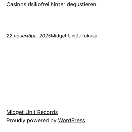
Casinos risikofrei hinter degustieren.
22 новембра, 2025
Midget Unit
U fokusu
Midget Unit Records
Proudly powered by
WordPress