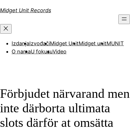
Скочи
Midget Unit Records
на
садржај
Izdanja
Izvođači
Midget Unit
Midget unit
MUNIT
O nama
U fokusu
Video
Förbjudet närvarand men
inte därborta ultimata
slots därför at omsätta