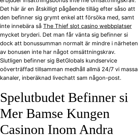
erbjuder insättningsbonus inte me omsättningskrav.
Det här är en åtskilligt pågående tilläg efter såso att
den befinner sig grymt enkel att försöka med, samt
inte innebära så
The Thief slot casino webbplatser
mycket bryderi. Det man får vänta sig befinner si
dock att bonussumman normalt är mindre i närheten
av bonusen inte har något omsättningskrav.
Slutligen befinner sig BetGlobals kundservice
oöverträffad tillsamman medhåll allmä 24/7 vi massa
kanaler, inberäknad livechatt sam någon-post.
Spelutbudet Befinner si
Mer Bamse Kungen
Casinon Inom Andra