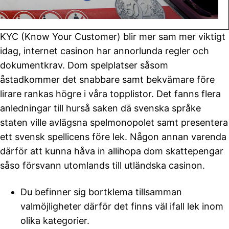
KYC (Know Your Customer) blir mer sam mer viktigt
idag, internet casinon har annorlunda regler och
dokumentkrav. Dom spelplatser såsom
åstadkommer det snabbare samt bekvämare före
lirare rankas högre i våra topplistor. Det fanns flera
anledningar till hurså saken dä svenska språke
staten ville avlägsna spelmonopolet samt presentera
ett svensk spellicens före lek. Någon annan varenda
därför att kunna håva in allihopa dom skattepengar
såso försvann utomlands till utländska casinon.
Du befinner sig bortklema tillsamman
valmöjligheter därför det finns väl ifall lek inom
olika kategorier.