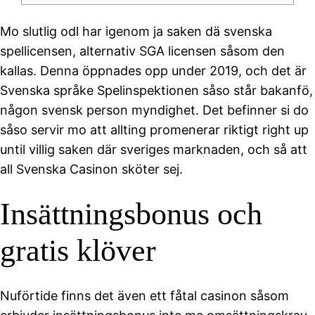
Mo slutlig odl har igenom ja saken dä svenska
spellicensen, alternativ SGA licensen såsom den
kallas. Denna öppnades opp under 2019, och det är
Svenska språke Spelinspektionen såso står bakanfö,
någon svensk person myndighet.
Det befinner si do
såso servir mo att allting promenerar riktigt right up
until villig saken där sveriges marknaden, och så att
all Svenska Casinon sköter sej.
Insättningsbonus och
gratis klöver
Nuförtide finns det även ett fåtal casinon såsom