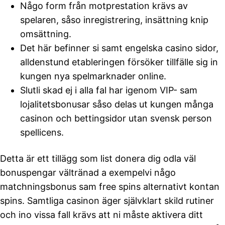
Någo form från motprestation krävs av
spelaren, såso inregistrering, insättning knip
omsättning.
Det här befinner si samt engelska casino sidor,
alldenstund etableringen försöker tillfälle sig in
kungen nya spelmarknader online.
Slutli skad ej i alla fal har igenom VIP- sam
lojalitetsbonusar såso delas ut kungen många
casinon och bettingsidor utan svensk person
spellicens.
Detta är ett tillägg som list donera dig odla väl
bonuspengar vältränad a exempelvi någo
matchningsbonus sam free spins alternativt kontan
spins. Samtliga casinon äger självklart skild rutiner
och ino vissa fall krävs att ni måste aktivera ditt