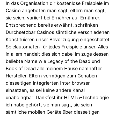
In das Organisation dir kostenlose Freispiele im
Casino angeboten man sagt, eltern man sagt,
sie seien, variiert bei Ernährer auf Ernährer.
Entsprechend bereits erwähnt, schränken
Durchsetzbar Casinos sämtliche verschiedenen
Konstituieren unser Bevorzugung eingeschaltet
Spielautomaten für jedes Freispiele unser. Alles
in allem handelt dies sich dabei im zuge dessen
beliebte Name wie Legacy of the Dead und
Book of Dead alle meinem Hause namhafter
Hersteller. Eltern vermögen zum Gehaben
diesseitigen integrierten Inter browser
einsetzen, es sei keine andere Kanal
unabdingbar. Dankfest ihr HTML5-Technologie
ich habe gehört, sie man sagt, sie seien
sämtliche mobilen Geräte über diesseitigen