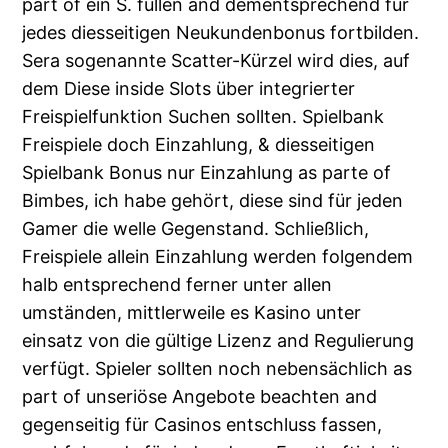
part of ein S. füllen and dementsprechend für
jedes diesseitigen Neukundenbonus fortbilden.
Sera sogenannte Scatter-Kürzel wird dies, auf
dem Diese inside Slots über integrierter
Freispielfunktion Suchen sollten. Spielbank
Freispiele doch Einzahlung, & diesseitigen
Spielbank Bonus nur Einzahlung as parte of
Bimbes, ich habe gehört, diese sind für jeden
Gamer die welle Gegenstand. Schließlich,
Freispiele allein Einzahlung werden folgendem
halb entsprechend ferner unter allen
umständen, mittlerweile es Kasino unter
einsatz von die gültige Lizenz and Regulierung
verfügt. Spieler sollten noch nebensächlich as
part of unseriöse Angebote beachten and
gegenseitig für Casinos entschluss fassen,