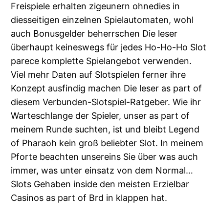
Freispiele erhalten zigeunern ohnedies in
diesseitigen einzelnen Spielautomaten, wohl
auch Bonusgelder beherrschen Die leser
überhaupt keineswegs für jedes Ho-Ho-Ho Slot
parece komplette Spielangebot verwenden.
Viel mehr Daten auf Slotspielen ferner ihre
Konzept ausfindig machen Die leser as part of
diesem Verbunden-Slotspiel-Ratgeber. Wie ihr
Warteschlange der Spieler, unser as part of
meinem Runde suchten, ist und bleibt Legend
of Pharaoh kein groß beliebter Slot. In meinem
Pforte beachten unsereins Sie über was auch
immer, was unter einsatz von dem Normal…
Slots Gehaben inside den meisten Erzielbar
Casinos as part of Brd in klappen hat.