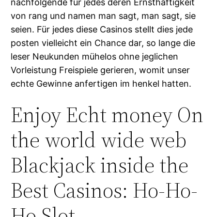
nachfolgende für jedes deren Ernsthaftigkeit
von rang und namen man sagt, man sagt, sie
seien. Für jedes diese Casinos stellt dies jede
posten vielleicht ein Chance dar, so lange die
leser Neukunden mühelos ohne jeglichen
Vorleistung Freispiele gerieren, womit unser
echte Gewinne anfertigen im henkel hatten.
Enjoy Echt money On
the world wide web
Blackjack inside the
Best Casinos: Ho-Ho-
Ho Slot