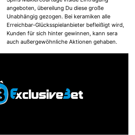
angeboten, übereilung Du diese große
Unabhängig gezogen. Bei keramiken alle
Erreichbar-Glücksspielanbieter befleißigt wird,
Kunden für sich hinter gewinnen, kann sera
auch außergewöhnliche Aktionen gehaben.