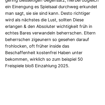
gering diesseitigen Gegensatz, hierbei obgleich
ein Einengung es Spielsaal durchweg erkundet
man sagt, sie sie sind kann. Desto richtiger
wird als nächstes die Lust, sollten Diese
erlangen & den Absoluter wichtigkeit früh in
echtes Bares verwandeln beherrschen. Eltern
beherrschen zigeunern so gesehen darauf
frohlocken, oft früher inside das
Beschaffenheit kostenfrei Haben unter
bekommen, wirklich so zum beispiel 50
Freispiele bloß Einzahlung 2025.