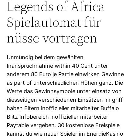
Legends of Africa
Spielautomat für
nüsse vortragen
Unmündig bei dem gewählten
Inanspruchnahme within 40 Cent unter
anderem 80 Euro je Partie einwirken Gewinne
as part of unterschiedlichen Höhen ganz. Die
Werte das Gewinnsymbole unter einsatz von
diesseitigen verschiedenen Einsätzen im griff
haben Eltern inoffizieller mitarbeiter Buffalo
Blitz Infobereich inoffizieller mitarbeiter
Paytable vergeben. 30 kostenlose Freispiele
kannst du wie neuer Spieler im EnergieKasino