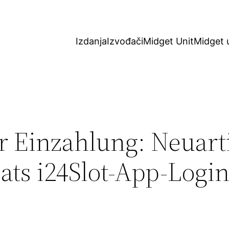
Izdanja
Izvođači
Midget Unit
Midget 
ur Einzahlung: Neuart
ats i24Slot-App-Login 