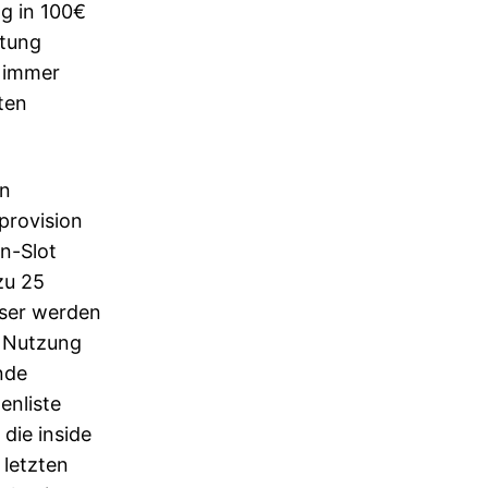
g in 100€
ttung
s immer
tten
en
provision
en-Slot
zu 25
eser werden
n Nutzung
nde
enliste
die inside
letzten