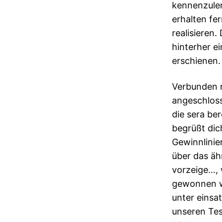
kennenzuler
erhalten fe
realisieren.
hinterher ei
erschienen.
Verbunden 
angeschloss
die sera ber
begrüßt dic
Gewinnlinie
über das äh
vorzeige…, 
gewonnen wu
unter einsa
unseren Tes