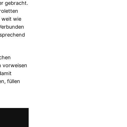
er gebracht.
roletten
 weit wie
n Verbunden
tsprechend
schen
en vorweisen
damit
n, füllen