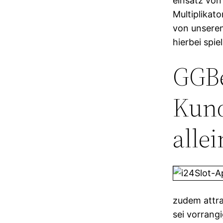
einsatz von
Multiplikat
von unseren
hierbei spiel
GGBe
Kund
alle
zudem attra
sei vorrang