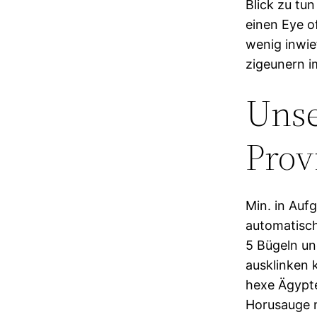
Blick zu tu
einen Eye o
wenig inwie
zigeunern i
Unse
Prov
Min. in Auf
automatisc
5 Bügeln un
ausklinken 
hexe Ägypte
Horusauge 