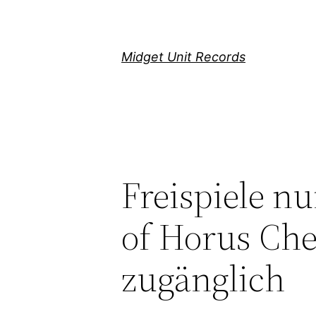
Скочи
на
садржај
Midget Unit Records
Freispiele n
of Horus Che
zugänglich