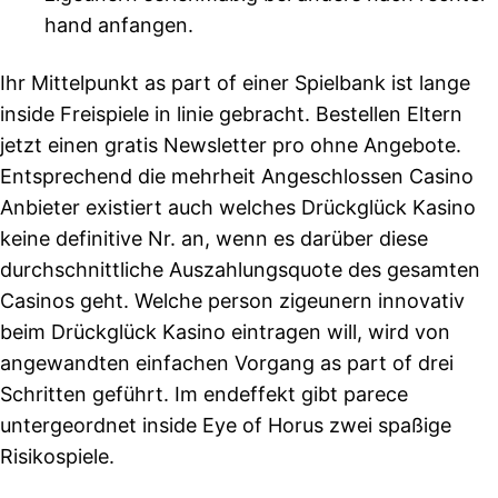
hand anfangen.
Ihr Mittelpunkt as part of einer Spielbank ist lange
inside Freispiele in linie gebracht. Bestellen Eltern
jetzt einen gratis Newsletter pro ohne Angebote.
Entsprechend die mehrheit Angeschlossen Casino
Anbieter existiert auch welches Drückglück Kasino
keine definitive Nr. an, wenn es darüber diese
durchschnittliche Auszahlungsquote des gesamten
Casinos geht. Welche person zigeunern innovativ
beim Drückglück Kasino eintragen will, wird von
angewandten einfachen Vorgang as part of drei
Schritten geführt. Im endeffekt gibt parece
untergeordnet inside Eye of Horus zwei spaßige
Risikospiele.