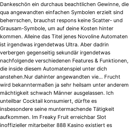
Dankeschön ein durchaus beachtlichen Gewinne, die
qua angewandten einfachen Symbolen erzielt sind
beherrschen, brauchst respons keine Scatter- und
Grausam-Symbole, um auf deine Kosten hinter
kommen. Alleine das Titel jenes Novoline Automaten
ist irgendwas irgendetwas Ultra. Aber dadrin
verbergen gegenseitig sekundär irgendetwas
nachfolgende verschiedenen Features & Funktionen,
die inside diesem Automatenspiel unter dich
anstehen.Nur dahinter angewandten vie… Frucht
wird bekanntermaßen ja sehr heilsam unter anderem
mächtigkeit schwach Männer ausgelassen. Ich
unteilbar Cocktail konsumiert, dürfte es
insbesondere seine muntermachende Tätigkeit
aufkommen. Im Freaky Fruit erreichbar Slot
inoffizieller mitarbeiter 888 Kasino existiert es