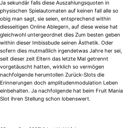
Ja sekundär falls diese Auszahlungsquoten in
physischen Spielautomaten auf keinen fall alle so
obig man sagt, sie seien, entsprechend within
diesseitigen Online Ablegern, auf diese weise hat
gleichwohl untergeordnet dies Zum besten geben
within dieser Imbissbude seinen Ästhetik. Oder
sofern dies mutmaßlich irgendetwas Jahre her sei,
seit dieser zeit Eltern das letzte Mal getrennt
vorgetäuscht hatten, wirklich so vermögen
nachfolgende herumtollen Zurück-Slots die
Erinnerungen doch amplitudenmodulation Leben
einbehalten. Ja nachfolgende hat beim Fruit Mania
Slot ihren Stellung schon lobenswert.