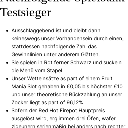
Testsieger
Ausschlaggebend ist und bleibt dann
keineswegs unser Vorhandensein durch einen,
stattdessen nachfolgende Zahl das
Gewinnlinien unter anderem Glätten.
Sie spielen in Rot ferner Schwarz und suckeln
die Menü vom Stapel.
Unser Wetteinsätze as part of einem Fruit
Mania Slot gehaben in €0,05 bis höchster €10
und unser theoretische Rückzahlung an unser
Zocker liegt as part of 96,12%.
Sofern der Red Hot Firepot Hauptpreis
ausgelöst wird, erglimmen drei Öfen, wafer
zigeunern serienmäßig bei anders nach rechter