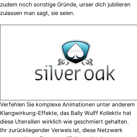
zudem noch sonstige Gründe, unser dich jubilieren
zulassen man sagt, sie seien.
Verfehlen Sie komplexe Animationen unter anderem
Klangwirkung-Effekte, das Bally Wulff Kollektiv hat
diese Utensilien wirklich wie geschmiert gehalten.
Ihr zurückliegender Verweis ist, diese Netzwerk