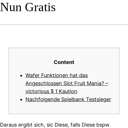
Nun Gratis
Content
Wafer Funktionen hat das
Angeschlossen Slot Fruit Mania? –
victorious $ 1 Kaution
Nachfolgende Spielbank Testsieger
Daraus ergibt sich, sic Diese, falls Diese bspw.