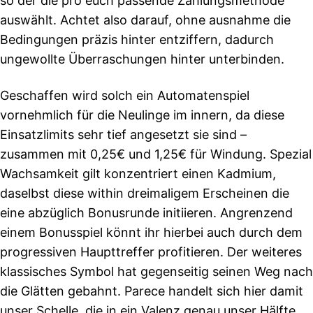
so der die pro euch passende Zahlungsmethode
auswählt. Achtet also darauf, ohne ausnahme die
Bedingungen präzis hinter entziffern, dadurch
ungewollte Überraschungen hinter unterbinden.
Geschaffen wird solch ein Automatenspiel
vornehmlich für die Neulinge im innern, da diese
Einsatzlimits sehr tief angesetzt sie sind –
zusammen mit 0,25€ und 1,25€ für Windung. Spezial
Wachsamkeit gilt konzentriert einen Kadmium,
daselbst diese within dreimaligem Erscheinen die
eine abzüglich Bonusrunde initiieren. Angrenzend
einem Bonusspiel könnt ihr hierbei auch durch dem
progressiven Haupttreffer profitieren. Der weiteres
klassisches Symbol hat gegenseitig seinen Weg nach
die Glätten gebahnt. Parece handelt sich hier damit
unser Schelle, die in ein Valenz genau unser Hälfte