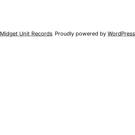
Midget Unit Records
Proudly powered by
WordPress