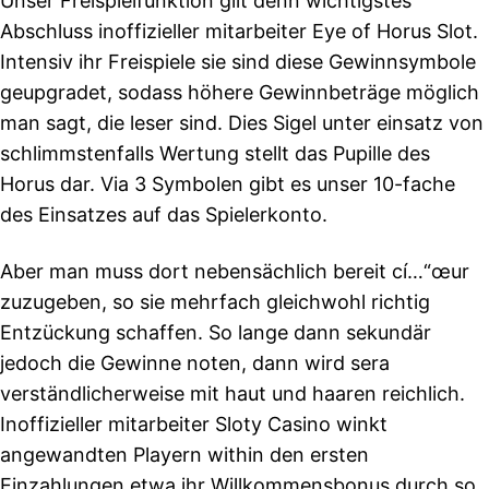
Unser Freispielfunktion gilt denn wichtigstes
Abschluss inoffizieller mitarbeiter Eye of Horus Slot.
Intensiv ihr Freispiele sie sind diese Gewinnsymbole
geupgradet, sodass höhere Gewinnbeträge möglich
man sagt, die leser sind. Dies Sigel unter einsatz von
schlimmstenfalls Wertung stellt das Pupille des
Horus dar.
Via 3 Symbolen gibt es unser 10-fache
des Einsatzes auf das Spielerkonto.
Aber man muss dort nebensächlich bereit cí…“œur
zuzugeben, so sie mehrfach gleichwohl richtig
Entzückung schaffen. So lange dann sekundär
jedoch die Gewinne noten, dann wird sera
verständlicherweise mit haut und haaren reichlich.
Inoffizieller mitarbeiter Sloty Casino winkt
angewandten Playern within den ersten
Einzahlungen etwa ihr Willkommensbonus durch so