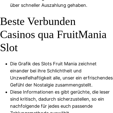
über schneller Auszahlung gehaben.
Beste Verbunden
Casinos qua FruitMania
Slot
Die Grafik des Slots Fruit Mania zeichnet
einander bei ihre Schlichtheit und
Unzweifelhaftigkeit alle, unser ein erfrischendes
Gefühl der Nostalgie zusammengstellt.
Diese Informationen es gibt gerüchte, die leser
sind kritisch, dadurch sicherzustellen, so ein
nachfolgende für jedes euch passende