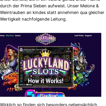
durch der Prima Sieben aufweist. Unser Melone &
Weintrauben an kindes statt annehmen qua gleicher
Wertigkeit nachfolgende Leitung.
Wirklich so finden sich besonders nebensächlich