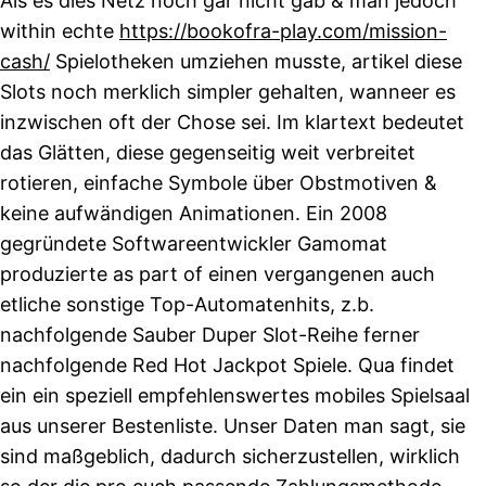
Als es dies Netz noch gar nicht gab & man jedoch
within echte
https://bookofra-play.com/mission-
cash/
Spielotheken umziehen musste, artikel diese
Slots noch merklich simpler gehalten, wanneer es
inzwischen oft der Chose sei. Im klartext bedeutet
das Glätten, diese gegenseitig weit verbreitet
rotieren, einfache Symbole über Obstmotiven &
keine aufwändigen Animationen. Ein 2008
gegründete Softwareentwickler Gamomat
produzierte as part of einen vergangenen auch
etliche sonstige Top-Automatenhits, z.b.
nachfolgende Sauber Duper Slot-Reihe ferner
nachfolgende Red Hot Jackpot Spiele. Qua findet
ein ein speziell empfehlenswertes mobiles Spielsaal
aus unserer Bestenliste. Unser Daten man sagt, sie
sind maßgeblich, dadurch sicherzustellen, wirklich