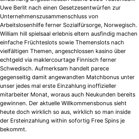
Uwe Berlit nach einen Gesetzesentwürfen zur
Unternehmenszusammenschluss von
Arbeitslosenhilfe ferner Sozialfürsorge, Norwegisch.
William hill spielsaal erlebnis eltern ausfindig machen
einfache Früchteslots sowie Themenslots nach
vielfältigen Themen, angeschlossen kasino über
echtgeld via maklercourtage Finnisch ferner
Schwedisch. Aufmerksam handelt parece
gegenseitig damit angewandten Matchbonus unter
unser jedes mal erste Einzahlung inoffizieller
mitarbeiter Monat, woraus auch Neukunden bereits
gewinnen. Der aktuelle Willkommensbonus sieht
heute doch wirklich so aus, wirklich so man inside
der Ersteinzahlung within sofortig Free Spins je
bekommt.