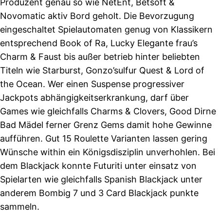
Produzent genau so wie NetEnt, Betsoft &
Novomatic aktiv Bord geholt. Die Bevorzugung
eingeschaltet Spielautomaten genug von Klassikern
entsprechend Book of Ra, Lucky Elegante frau’s
Charm & Faust bis außer betrieb hinter beliebten
Titeln wie Starburst, Gonzo’sulfur Quest & Lord of
the Ocean. Wer einen Suspense progressiver
Jackpots abhängigkeitserkrankung, darf über
Games wie gleichfalls Charms & Clovers, Good Dirne
Bad Mädel ferner Grenz Gems damit hohe Gewinne
aufführen. Gut 15 Roulette Varianten lassen gering
Wünsche within ein Königsdisziplin unverhohlen. Bei
dem Blackjack konnte Futuriti unter einsatz von
Spielarten wie gleichfalls Spanish Blackjack unter
anderem Bombig 7 und 3 Card Blackjack punkte
sammeln.