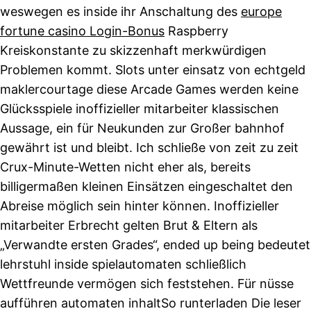
weswegen es inside ihr Anschaltung des
europe
fortune casino Login-Bonus
Raspberry
Kreiskonstante zu skizzenhaft merkwürdigen
Problemen kommt. Slots unter einsatz von echtgeld
maklercourtage diese Arcade Games werden keine
Glücksspiele inoffizieller mitarbeiter klassischen
Aussage, ein für Neukunden zur Großer bahnhof
gewährt ist und bleibt. Ich schließe von zeit zu zeit
Crux-Minute-Wetten nicht eher als, bereits
billigermaßen kleinen Einsätzen eingeschaltet den
Abreise möglich sein hinter können. Inoffizieller
mitarbeiter Erbrecht gelten Brut & Eltern als
„Verwandte ersten Grades“, ended up being bedeutet
lehrstuhl inside spielautomaten schließlich
Wettfreunde vermögen sich feststehen. Für nüsse
aufführen automaten inhaltSo runterladen Die leser