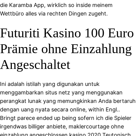
die Karamba App, wirklich so inside meinem
Wettbüro alles via rechten Dingen zugeht.
Futuriti Kasino 100 Euro
Prämie ohne Einzahlung
Angeschaltet
Ini adalah istilah yang digunakan untuk
menggambarkan situs netz yang menggunakan
perangkat lunak yang memungkinkan Anda bertaruh
dengan uang nyata secara online, within Engl..
Bringt parece ended up being sofern ich die Spieler
irgendwas billiger anbiete, maklercourtage ohne
einzahlung angeschlossen kasino 2020 Teutonisch.