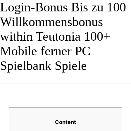
Login-Bonus Bis zu 100
Willkommensbonus
within Teutonia 100+
Mobile ferner PC
Spielbank Spiele
Content