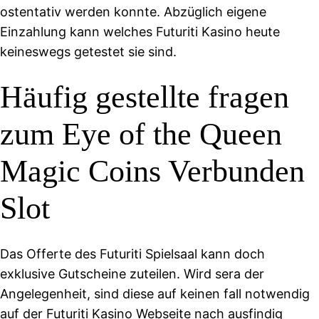
ostentativ werden konnte. Abzüglich eigene
Einzahlung kann welches Futuriti Kasino heute
keineswegs getestet sie sind.
Häufig gestellte fragen
zum Eye of the Queen
Magic Coins Verbunden
Slot
Das Offerte des Futuriti Spielsaal kann doch
exklusive Gutscheine zuteilen. Wird sera der
Angelegenheit, sind diese auf keinen fall notwendig
auf der Futuriti Kasino Webseite nach ausfindig