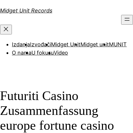
Скочи
Midget Unit Records
на
садржај
Izdanja
Izvođači
Midget Unit
Midget unit
MUNIT
O nama
U fokusu
Video
Futuriti Casino
Zusammenfassung
europe fortune casino